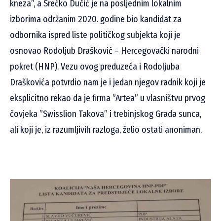
kneza”, a Srećko Dučić je na posljednim lokalnim
izborima održanim 2020. godine bio kandidat za
odbornika ispred liste političkog subjekta koji je
osnovao Rodoljub Drašković – Hercegovački narodni
pokret (HNP). Vezu ovog preduzeća i Rodoljuba
Draškovića potvrdio nam je i jedan njegov radnik koji je
eksplicitno rekao da je firma ”Artea” u vlasništvu prvog
čovjeka ”Swisslion Takova” i trebinjskog Grada sunca,
ali koji je, iz razumljivih razloga, želio ostati anoniman.