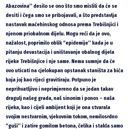
Abazovina’’ desilo se ono što smo mislili da će se
desiti i čega smo se pribojavali, a što predstavlja
nastavak maćehinskog odnosa prema Trebišnjici i
njenom priobalnom dijelu. Mogu reći da je ovo,
nažalost, poprimilo oblik ‘’epidemije’’ kada je u
pitanju devastacija i uništavanje obalnog dijela
rijeke Trebišnjice i nje same. Nema sumnje da će
ovo uticati na cjelokupan opstanak staništa za bića
koja joj kao rijeci gravitiraju. Potpuno je
neprihvatljivo i neprimjereno da se jedan takav
dragulj našeg grada, naš sinonim i ponos – naša
rijeka, kao i cijeli ambijent koji je ona stvarala
svojim nestvarnim, vjekovnim tokom, nemilosrdno
‘’guši’’ i zatire gomilom betona, čelika i stakla samo