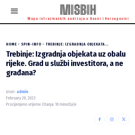
MISBIH
Mapa istraživačkih sadržaja u Bosni i Hercegovini
HOME
SPIN-INFO
TREBINJE: IZGRADNJA OBJEKATA...
Trebinje: Izgradnja objekata uz obalu
rijeke. Grad u službi investitora, a ne
građana?
Izvor:
admin
February 20, 2023
Procijenjeno vrijeme čitanja:
10
minut(a)e