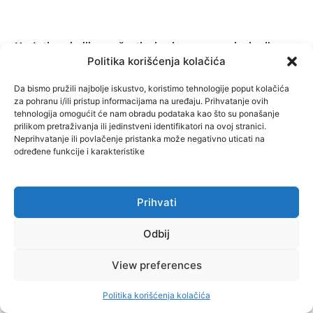
Međutim, ukoliko se čestim izmjenama regulacionih
Politika korišćenja kolačića
planova koje poguduju jedino investitorima nastavi
Da bismo pružili najbolje iskustvo, koristimo tehnologije poput kolačića
gradnja u Trebinju, rijeka Trebišnjica mogla bi biti
za pohranu i/ili pristup informacijama na uređaju. Prihvatanje ovih
devastirana, a Trebinje bi izgubilo posebnost i značaj
tehnologija omogućit će nam obradu podataka kao što su ponašanje
prilikom pretraživanja ili jedinstveni identifikatori na ovoj stranici.
kao turistički grad sa vrijednim kulturno- istorijskim
Neprihvatanje ili povlačenje pristanka može negativno uticati na
određene funkcije i karakteristike
naslijeđem.
Prihvati
Odbij
Autor: Istraživački tim SPIN Info
View preferences
Tags:
MISBIH
Politika korišćenja kolačića
C
Previous
RiTE Gacko: Veliko primanje na lađu koja tone