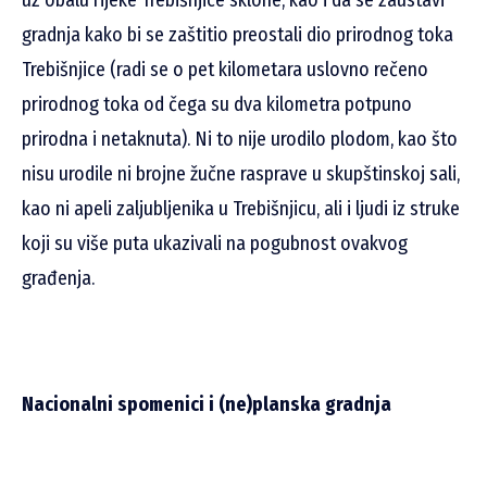
uz obalu rijeke Trebišnjice sklone, kao i da se zaustavi
gradnja kako bi se zaštitio preostali dio prirodnog toka
Trebišnjice (radi se o pet kilometara uslovno rečeno
prirodnog toka od čega su dva kilometra potpuno
prirodna i netaknuta). Ni to nije urodilo plodom, kao što
nisu urodile ni brojne žučne rasprave u skupštinskoj sali,
kao ni apeli zaljubljenika u Trebišnjicu, ali i ljudi iz struke
koji su više puta ukazivali na pogubnost ovakvog
građenja.
Nacionalni spomenici i (ne)planska gradnja