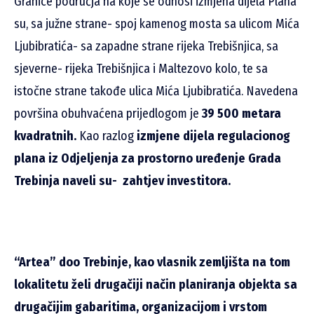
Granice područja na koje se odnosi izmjena dijela Plana
su, sa južne strane- spoj kamenog mosta sa ulicom Mića
Ljubibratića- sa zapadne strane rijeka Trebišnjica, sa
sjeverne- rijeka Trebišnjica i Maltezovo kolo, te sa
istočne strane takođe ulica Mića Ljubibratića. Navedena
površina obuhvaćena prijedlogom je
39 500 metara
kvadratnih.
Kao razlog
izmjene dijela regulacionog
plana iz Odjeljenja za prostorno uređenje Grada
Trebinja naveli su- zahtjev investitora.
“Artea” doo Trebinje, kao vlasnik zemljišta na tom
lokalitetu želi drugačiji način planiranja objekta sa
drugačijim gabaritima, organizacijom i vrstom