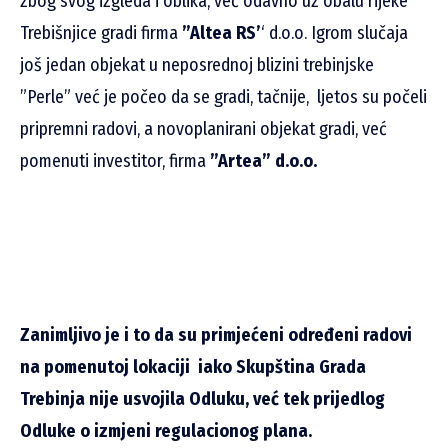
zbog svog izgleda i oblika, već odavno uz obalu rijeke
Trebišnjice gradi firma
”Altea RS’
‘ d.o.o. Igrom slučaja
još jedan objekat u neposrednoj blizini trebinjske
”Perle” već je počeo da se gradi, tačnije, ljetos su počeli
pripremni radovi, a novoplanirani objekat gradi, već
pomenuti investitor, firma
”Artea” d.o.o.
Zanimljivo je i to da su primjećeni određeni radovi
na pomenutoj lokaciji iako Skupština Grada
Trebinja nije usvojila Odluku, već tek prijedlog
Odluke o izmjeni regulacionog plana.