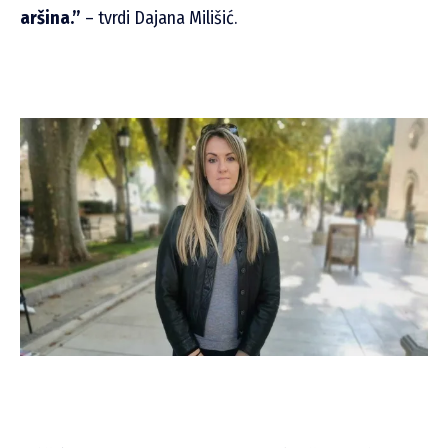
aršina.”
– tvrdi Dajana Milišić.