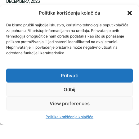
DECEMBER 7, 2023
KINEZI SE VRATILI? Nedjeljom po noći tovari se
Politika korišćenja kolačića
kamen iz Livna...
Da bismo pružili najbolje iskustvo, koristimo tehnologije poput kolačića
za pohranu i/ili pristup informacijama na uređaju. Prihvatanje ovih
Nakon medijskih napisa i naprasnog nestanka kineskih radnika u
tehnologija omogućit će nam obradu podataka kao što su ponašanje
livanjskom kamenolomu se opet izvoze kameni blokovi, i to po
noći.
prilikom pretraživanja ili jedinstveni identifikatori na ovoj stranici.
Neprihvatanje ili povlačenje pristanka može negativno uticati na
određene funkcije i karakteristike
Prihvati
Odbij
View preferences
Politika korišćenja kolačića