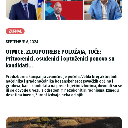
ZURNAL
SEPTEMBER 6, 2024
OTMICE, ZLOUPOTREBE POLOŽAJA, TUČE:
Pritvorenici, osuđenici i optuženici ponovo su
kandidati...
Predizborna kampanja zvanično je počela. Veliki broj aktuelnih
načelnika i gradonačelnika bosanskohercegovačkih općina i
gradova, kao i kandidata na predstojećim izborima, dovodili su se
ili se dovode u vezu s određenim nezakonitim radnjama. Između
desetina imena, Žurnal izdvaja neka od njih.