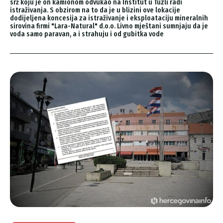
srž koju je on kamionom odvukao na Institut u Tuzli radi
istraživanja. S obzirom na to da je u blizini ove lokacije
dodijeljena koncesija za istraživanje i eksploataciju mineralnih
sirovina firmi "Lara-Natural" d.o.o. Livno mještani sumnjaju da je
voda samo paravan, a i strahuju i od gubitka vode