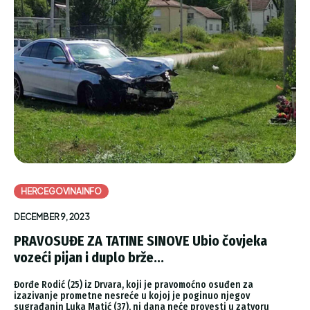
HERCEGOVINAINFO
DECEMBER 9, 2023
PRAVOSUĐE ZA TATINE SINOVE Ubio čovjeka
vozeći pijan i duplo brže...
Đorđe Rodić (25) iz Drvara, koji je pravomoćno osuđen za
izazivanje prometne nesreće u kojoj je poginuo njegov
sugrađanin Luka Matić (37), ni dana neće provesti u zatvoru