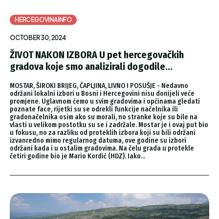
HERCEGOVINAINFO
OCTOBER 30, 2024
ŽIVOT NAKON IZBORA U pet hercegovačkih
gradova koje smo analizirali dogodile...
MOSTAR, ŠIROKI BRIJEG, ČAPLJINA, LIVNO I POSUŠJE - Nedavno
održani lokalni izbori u Bosni i Hercegovini nisu donijeli veće
promjene. Uglavnom ćemo u svim gradovima i općinama gledati
poznate face, rijetki su se odrekli funkcije načelnika ili
gradonačelnika osim ako su morali, no stranke koje su bile na
vlasti u velikom postotku su se i zadržale. Mostar je i ovaj put bio
u fokusu, no za razliku od proteklih izbora koji su bili održani
izvanredno mimo regularnog datuma, ove godine su izbori
održani kada i u ostalim gradovima. Na čelu grada u protekle
četiri godine bio je Mario Kordić (HDZ). Iako...