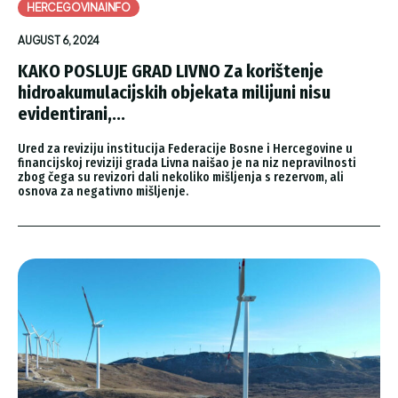
HERCEGOVINAINFO
AUGUST 6, 2024
KAKO POSLUJE GRAD LIVNO Za korištenje
hidroakumulacijskih objekata milijuni nisu
evidentirani,...
Ured za reviziju institucija Federacije Bosne i Hercegovine u
financijskoj reviziji grada Livna naišao je na niz nepravilnosti
zbog čega su revizori dali nekoliko mišljenja s rezervom, ali
osnova za negativno mišljenje.