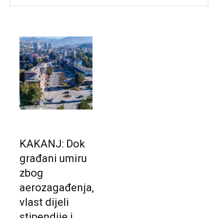
KAKANJ: Dok
građani umiru
zbog
aerozagađenja,
vlast dijeli
stipendije i