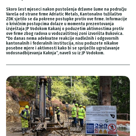
Skoro šest mjeseci nakon pustošenja državne šume na području
Vareša od strane firme Adriatic Metals, Kantonalno tužilaštvo
ZDK sjetilo se da pokrene postupke protiv ove firme. Informacije
o krivičnim postupcima dolaze u momentu prezentovanja
izvještaja JP Vodokom Kakanj o poduzetim aktivnostima protiv
ove firme zbog radova u vodozaštitnoj zoni izvorišta Bukovica.
"Do danas nema adekvatne reakcije nadležnih i odgovornih
kantonalnih i federalnih institucija, nisu poduzete nikakve
posebne mjere i aktivnosti kako bi se spriječilo ugrožavanje
vodosnadbijevanja Kaknja“, naveli su iz JP Vodokom.