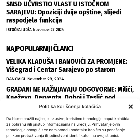
SNSD UČVRSTIO VLAST U ISTOČNOM
SARAJEVU: Opoziciji dvije opštine, slijedi
raspodjela funkcija
ISTOČNA ILIDŽA
November 27, 2024
NAJPOPULARNIJI ČLANCI
VELIKA KLADUŠA I BANOVIĆI ZA PROMJENE:
Višegrad i Centar Sarajevo po starom
BANOVICI
November 29, 2024
GRAĐANI NE KAŽNJAVAJU ODGOVORNE: Milići,
Kneževo, Derventa, Doboj i Teslić pod
šapom istih stranaka
Politika korišćenja kolačića
INFOVEZA
November 28, 2024
Da bismo pružili najbolje iskustvo, koristimo tehnologije poput kolačića
SNSD UČVRSTIO VLAST U ISTOČNOM
za pohranu i/ili pristup informacijama na uređaju. Prihvatanje ovih
tehnologija omogućit će nam obradu podataka kao što su ponašanje
SARAJEVU: Opoziciji dvije opštine, slijedi
prilikom pretraživanja ili jedinstveni identifikatori na ovoj stranici.