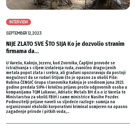
INTERVIEW
SEPTEMBER 12, 2023
NIJE ZLATO SVE ŠTO SIJA Ko je dozvolio stranim
firmama da...
U Varešu, Kaknju, Jezeru, kod Zvornika, Čapljini provode se
istraživanja s ciljem izvlačenja ruda, zvanično dragocjenih
metala poput zlata i srebra, ali građani upozoravaju da postoji
mogućnost da se rudari litijum što je opasno za okoliš Piše:
Rubina ČENGIĆ Grupa stanovnika Kaknja je sredinom juna 2023.
godine predala SIPA-i krivičnu prijavu protiv odgovornih osoba u
kompanijama TQM Lukavac, Adriatic Metals BH d.o.o iz Vareša te
Ministarstva za okoliš FBiH i same ministrice Nasihe Pozder.
Podnositelji prijave naveli su sljedeće razloge: sumnja na
organizovani ekološki korporativni kriminal usmjeren na opasno
zagađenje prirode i pitkih voda,...