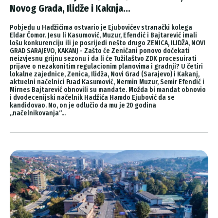
Novog Grada, Ilidže i Kaknja...
Pobjedu u Hadžićima ostvario je Ejubovićev stranački kolega
Eldar Čomor. Jesu li Kasumović, Muzur, Efendić i Bajtarević imali
lošu konkurenciju ili je posrijedi nešto drugo ZENICA, ILIDŽA, NOVI
GRAD SARAJEVO, KAKANJ - Zašto će Zeničani ponovo dočekati
neizvjesnu grijnu sezonu i da li će Tužilaštvo ZDK procesuirati
prijave o nezakonitim regulacionim planovima i gradnji? U četiri
lokalne zajednice, Zenica, Ilidža, Novi Grad (Sarajevo) i Kakanj,
aktuelni načelnici Fuad Kasumović, Nermin Muzur, Semir Efendić i
Mirnes Bajtarević obnovili su mandate. Možda bi mandat obnovio
i dvodecenijski načelnik Hadžića Hamdo Ejubović da se
kandidovao. No, on je odlučio da mu je 20 godina
„načelnikovanja“...