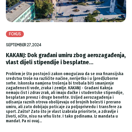
FOKUS
SEPTEMBER 27, 2024
KAKANJ: Dok građani umiru zbog aerozagađenja,
vlast dijeli stipendije i besplatne...
Problem je što postojeći zakon omogućava da se ova finansijska
sredstva troše na različite načine, nerijetko i u (pred)izborne
svrhe. Iskonska namjena trošenja bi trebala biti smanjenje
zagađenosti vode, zraka i zemlje. KAKANJ - Građani Kaknja
nemaju čist i zdrav zrak, ali imaju đačke i studentske stipendije,
besplatan prevoz i druge benefite. Usljed aerozagađenja i
udisanja raznih otrova obolijevaju od brojnih bolesti i prerano
umiru, ali zato dobijaju poticaje za poljoprivredu i transfere za
sport. Zašto? Zato što je vlast izabrala prioritete, a zdravlje i
životi, očito, nisu na vrhu liste. I tako godinama. Iz mandata u
mandat. Pa ni ovaj...