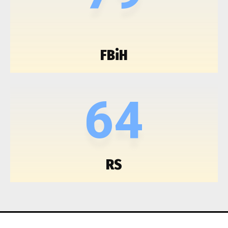
FBiH
64
RS