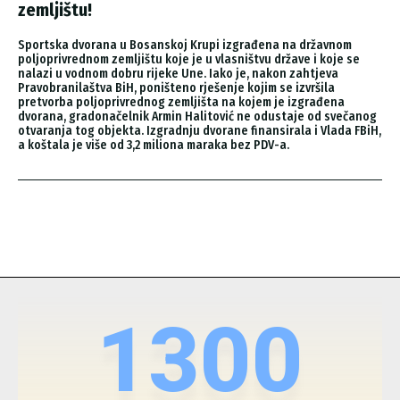
zemljištu!
Sportska dvorana u Bosanskoj Krupi izgrađena na državnom
poljoprivrednom zemljištu koje je u vlasništvu države i koje se
nalazi u vodnom dobru rijeke Une. Iako je, nakon zahtjeva
Pravobranilaštva BiH, poništeno rješenje kojim se izvršila
pretvorba poljoprivrednog zemljišta na kojem je izgrađena
dvorana, gradonačelnik Armin Halitović ne odustaje od svečanog
otvaranja tog objekta. Izgradnju dvorane finansirala i Vlada FBiH,
a koštala je više od 3,2 miliona maraka bez PDV-a.
1300