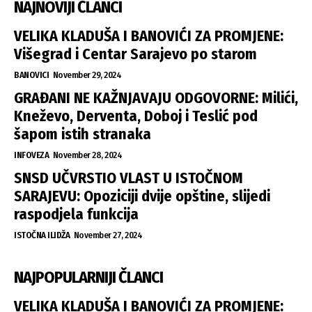
NAJNOVIJI ČLANCI
VELIKA KLADUŠA I BANOVIĆI ZA PROMJENE:
Višegrad i Centar Sarajevo po starom
BANOVICI
November 29, 2024
GRAĐANI NE KAŽNJAVAJU ODGOVORNE: Milići,
Kneževo, Derventa, Doboj i Teslić pod
šapom istih stranaka
INFOVEZA
November 28, 2024
SNSD UČVRSTIO VLAST U ISTOČNOM
SARAJEVU: Opoziciji dvije opštine, slijedi
raspodjela funkcija
ISTOČNA ILIDŽA
November 27, 2024
NAJPOPULARNIJI ČLANCI
VELIKA KLADUŠA I BANOVIĆI ZA PROMJENE: