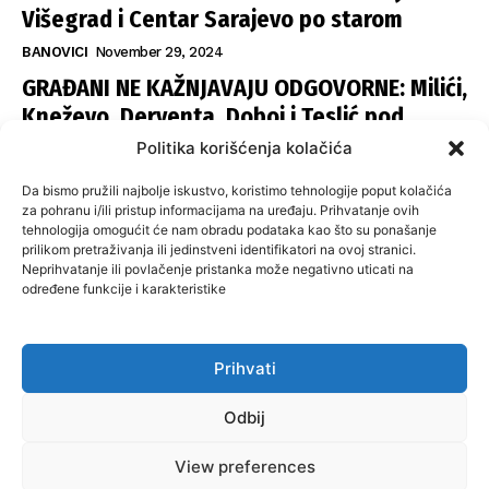
Višegrad i Centar Sarajevo po starom
BANOVICI
November 29, 2024
GRAĐANI NE KAŽNJAVAJU ODGOVORNE: Milići,
Kneževo, Derventa, Doboj i Teslić pod
šapom istih stranaka
Politika korišćenja kolačića
INFOVEZA
November 28, 2024
Da bismo pružili najbolje iskustvo, koristimo tehnologije poput kolačića
SNSD UČVRSTIO VLAST U ISTOČNOM
za pohranu i/ili pristup informacijama na uređaju. Prihvatanje ovih
tehnologija omogućit će nam obradu podataka kao što su ponašanje
SARAJEVU: Opoziciji dvije opštine, slijedi
prilikom pretraživanja ili jedinstveni identifikatori na ovoj stranici.
raspodjela funkcija
Neprihvatanje ili povlačenje pristanka može negativno uticati na
određene funkcije i karakteristike
ISTOČNA ILIDŽA
November 27, 2024
Prihvati
O nama
Uslovi koristenja
Politika privatnosti
Kontakt
Odbij
Politika korišćenja kolačića
Impresum
View preferences