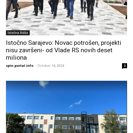
Istočna Ilidža
Istočno Sarajevo: Novac potrošen, projekti
nisu završeni- od Vlade RS novih deset
miliona
spin-portal.info
-
October 14, 2024
0