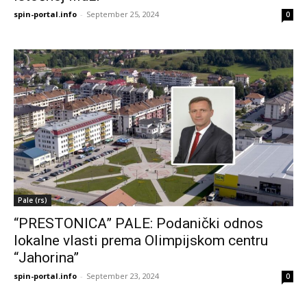
spin-portal.info
-
September 25, 2024
0
Pale (rs)
“PRESTONICA” PALE: Podanički odnos
lokalne vlasti prema Olimpijskom centru
“Jahorina”
spin-portal.info
-
September 23, 2024
0