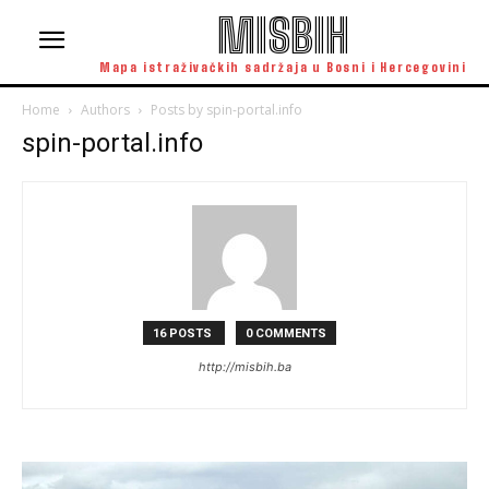
MISBIH
Mapa istraživačkih sadržaja u Bosni i Hercegovini
Home
Authors
Posts by spin-portal.info
spin-portal.info
16 POSTS
0 COMMENTS
http://misbih.ba