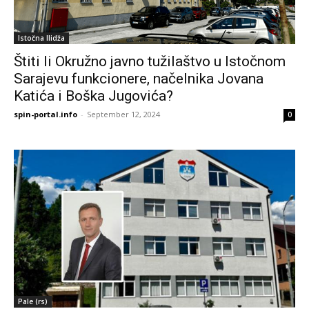
Istočna Ilidža
Štiti li Okružno javno tužilaštvo u Istočnom
Sarajevu funkcionere, načelnika Jovana
Katića i Boška Jugovića?
spin-portal.info
-
September 12, 2024
0
Pale (rs)