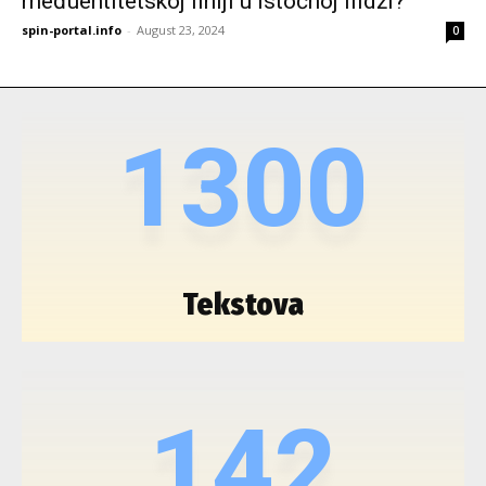
međuentitetskoj liniji u Istočnoj Ilidži?
spin-portal.info
-
August 23, 2024
0
1300
Tekstova
142