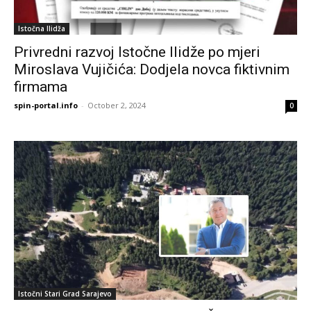
Istočna Ilidža
Privredni razvoj Istočne Ilidže po mjeri
Miroslava Vujičića: Dodjela novca fiktivnim
firmama
spin-portal.info
-
October 2, 2024
0
Istočni Stari Grad Sarajevo