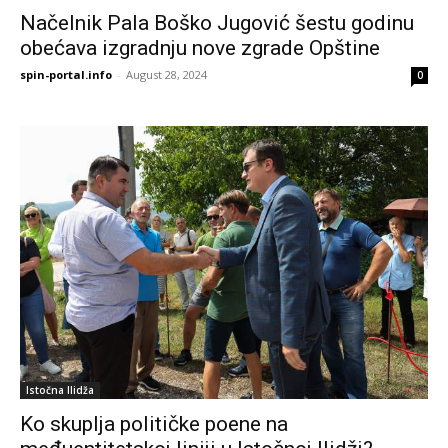
Načelnik Pala Boško Jugović šestu godinu
obećava izgradnju nove zgrade Opštine
spin-portal.info
-
August 28, 2024
0
Istočna Ilidža
Ko skuplja političke poene na