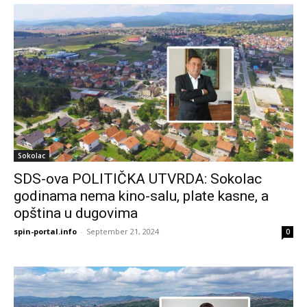
Sokolac
SDS-ova POLITIČKA UTVRDA: Sokolac
godinama nema kino-salu, plate kasne, a
opština u dugovima
spin-portal.info
-
September 21, 2024
0