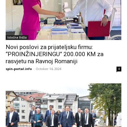
Istočna Ilidža
Novi poslovi za prijateljsku firmu:
“PROINŽINJERINGU” 200.000 KM za
rasvjetu na Ravnoj Romaniji
spin-portal.info
-
October 14, 2024
0