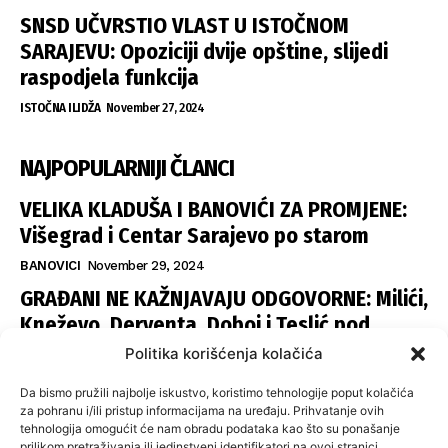
SNSD UČVRSTIO VLAST U ISTOČNOM
SARAJEVU: Opoziciji dvije opštine, slijedi
raspodjela funkcija
ISTOČNA ILIDŽA
November 27, 2024
NAJPOPULARNIJI ČLANCI
VELIKA KLADUŠA I BANOVIĆI ZA PROMJENE:
Višegrad i Centar Sarajevo po starom
BANOVICI
November 29, 2024
GRAĐANI NE KAŽNJAVAJU ODGOVORNE: Milići,
Kneževo, Derventa, Doboj i Teslić pod
šapom istih stranaka
Politika korišćenja kolačića
INFOVEZA
November 28, 2024
Da bismo pružili najbolje iskustvo, koristimo tehnologije poput kolačića
SNSD UČVRSTIO VLAST U ISTOČNOM
za pohranu i/ili pristup informacijama na uređaju. Prihvatanje ovih
tehnologija omogućit će nam obradu podataka kao što su ponašanje
SARAJEVU: Opoziciji dvije opštine, slijedi
prilikom pretraživanja ili jedinstveni identifikatori na ovoj stranici.