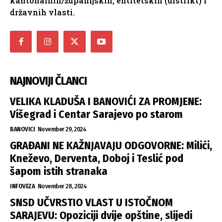
kantonalnih/županijskih, entitetskih (distrikt) i
državnih vlasti.
NAJNOVIJI ČLANCI
VELIKA KLADUŠA I BANOVIĆI ZA PROMJENE:
Višegrad i Centar Sarajevo po starom
BANOVICI
November 29, 2024
GRAĐANI NE KAŽNJAVAJU ODGOVORNE: Milići,
Kneževo, Derventa, Doboj i Teslić pod
šapom istih stranaka
INFOVEZA
November 28, 2024
SNSD UČVRSTIO VLAST U ISTOČNOM
SARAJEVU: Opoziciji dvije opštine, slijedi