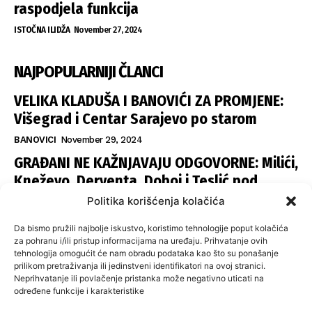
raspodjela funkcija
ISTOČNA ILIDŽA
November 27, 2024
NAJPOPULARNIJI ČLANCI
VELIKA KLADUŠA I BANOVIĆI ZA PROMJENE:
Višegrad i Centar Sarajevo po starom
BANOVICI
November 29, 2024
GRAĐANI NE KAŽNJAVAJU ODGOVORNE: Milići,
Kneževo, Derventa, Doboj i Teslić pod
šapom istih stranaka
Politika korišćenja kolačića
INFOVEZA
November 28, 2024
Da bismo pružili najbolje iskustvo, koristimo tehnologije poput kolačića
SNSD UČVRSTIO VLAST U ISTOČNOM
za pohranu i/ili pristup informacijama na uređaju. Prihvatanje ovih
tehnologija omogućit će nam obradu podataka kao što su ponašanje
SARAJEVU: Opoziciji dvije opštine, slijedi
prilikom pretraživanja ili jedinstveni identifikatori na ovoj stranici.
raspodjela funkcija
Neprihvatanje ili povlačenje pristanka može negativno uticati na
određene funkcije i karakteristike
ISTOČNA ILIDŽA
November 27, 2024