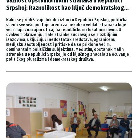
Važnost opstanka malih stranaka u Republici
Srpskoj: Raznolikost kao ključ demokratskog...
Kako se približavaju lokalni izbori u Republici Srpskoj, politička
scena sve više postaje arena za nekoliko velikih stranaka koje
već imaju značajan uticaj na republičkom i lokalnom nivou. U
ovakvom okruženju, male stranke suočavaju se s ozbiljnim
izazovima, uključujući nedostatak sredstava, ograničenu
medijsku zastupljenost i pritiske da se priklone većim,
dominantnim političkim subjektima. Međutim, opstanak malih
stranaka u Republici Srpskoj je od ključnog značaja za očuvanje
političkog pluralizma i demokratskog društva.