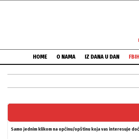
HOME
O NAMA
IZ DANA U DAN
FBI
Samo jednim klikom na općinu/opštinu koja vas interesuje doći 