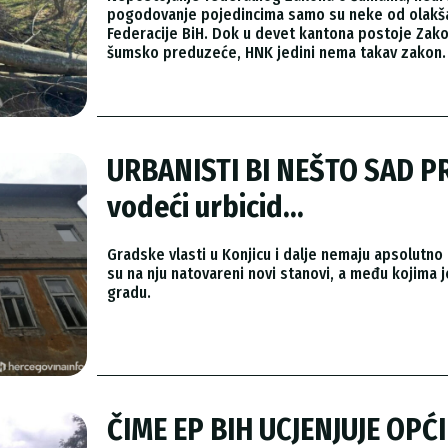
pogodovanje pojedincima samo su neke od olakša
Federacije BiH. Dok u devet kantona postoje Zakoni
šumsko preduzeće, HNK jedini nema takav zakon.
URBANISTI BI NEŠTO SAD PR
vodeći urbicid...
Gradske vlasti u Konjicu i dalje nemaju apsolutno 
su na nju natovareni novi stanovi, a među kojima 
gradu.
ČIME EP BIH UCJENJUJE OPĆIN