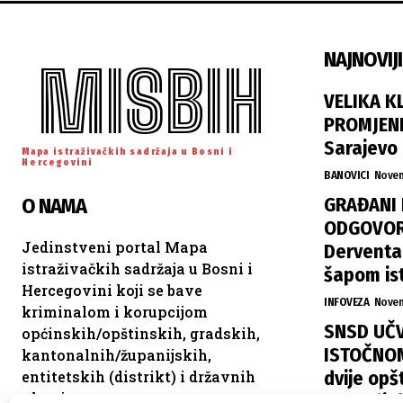
NAJNOVIJI
MISBIH
VELIKA K
PROMJENE
Sarajevo
Mapa istraživačkih sadržaja u Bosni i
Hercegovini
BANOVICI
Novem
GRAĐANI 
O NAMA
ODGOVORN
Jedinstveni portal Mapa
Derventa,
istraživačkih sadržaja u Bosni i
šapom is
Hercegovini koji se bave
INFOVEZA
Novem
kriminalom i korupcijom
SNSD UČV
općinskih/opštinskih, gradskih,
ISTOČNOM
kantonalnih/županijskih,
dvije opšt
entitetskih (distrikt) i državnih
vlasti.
raspodje