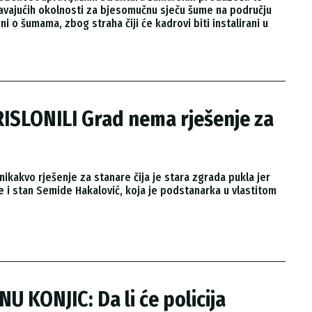
vajućih okolnosti za bjesomučnu sječu šume na području
 o šumama, zbog straha čiji će kadrovi biti instalirani u
ISLONILI Grad nema rješenje za
nikakvo rješenje za stanare čija je stara zgrada pukla jer
je i stan Semide Hakalović, koja je podstanarka u vlastitom
U KONJIC: Da li će policija