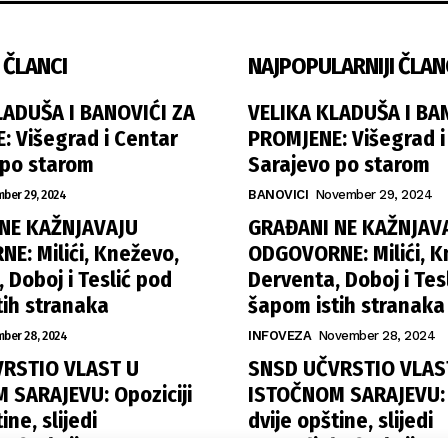
 ČLANCI
NAJPOPULARNIJI ČLAN
LADUŠA I BANOVIĆI ZA
VELIKA KLADUŠA I BA
: Višegrad i Centar
PROMJENE: Višegrad i
 po starom
Sarajevo po starom
ber 29, 2024
BANOVICI
November 29, 2024
NE KAŽNJAVAJU
GRAĐANI NE KAŽNJAV
E: Milići, Kneževo,
ODGOVORNE: Milići, K
 Doboj i Teslić pod
Derventa, Doboj i Tes
tih stranaka
šapom istih stranaka
ber 28, 2024
INFOVEZA
November 28, 2024
RSTIO VLAST U
SNSD UČVRSTIO VLAS
 SARAJEVU: Opoziciji
ISTOČNOM SARAJEVU: O
ine, slijedi
dvije opštine, slijedi
la funkcija
raspodjela funkcija