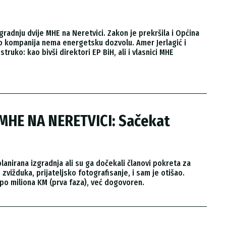
adnju dvije MHE na Neretvici. Zakon je prekršila i Općina
ako kompanija nema energetsku dozvolu. Amer Jerlagić i
truko: kao bivši direktori EP BiH, ali i vlasnici MHE
MHE NA NERETVICI: Sačekat
lanirana izgradnja ali su ga dočekali članovi pokreta za
vižduka, prijateljsko fotografisanje, i sam je otišao.
i po miliona KM (prva faza), već dogovoren.