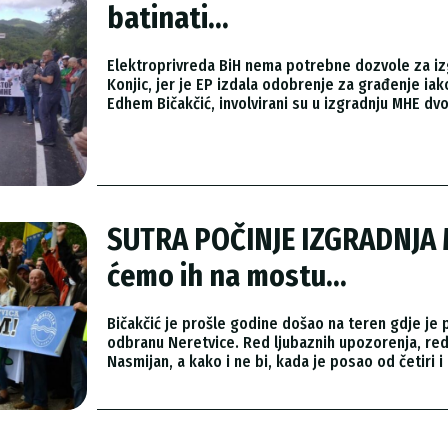
batinati...
Elektroprivreda BiH nema potrebne dozvole za izgr
Konjic, jer je EP izdala odobrenje za građenje i
Edhem Bičakčić, involvirani su u izgradnju MHE dvos
SUTRA POČINJE IZGRADNJA 
ćemo ih na mostu...
Bičakčić je prošle godine došao na teren gdje je p
odbranu Neretvice. Red ljubaznih upozorenja, red z
Nasmijan, a kako i ne bi, kada je posao od četiri 