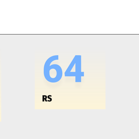
64
RS