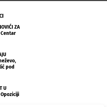
CI
NOVIĆI ZA
 Centar
AJU
neževo,
lić pod
T U
poziciji