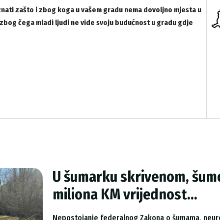
oznati zašto i zbog koga u vašem gradu nema dovoljno mjesta u
 zbog čega mladi ljudi ne vide svoju budućnost u gradu gdje
U šumarku skrivenom, šumo
miliona KM vrijednost...
Nepostojanje federalnog Zakona o šumama, neure