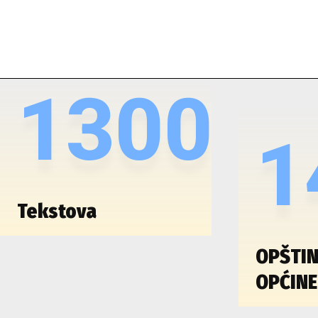
1300
1
Tekstova
OPŠTIN
OPĆINE