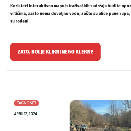
Koristeći interaktivnu mapu istraživačkih sadržaja budite up
vrtićima, zašto nema dovoljno vode, zašto su ulice pune rupa,
su rođeni.
ZATO, BOLJE KLIKNI NEGO KLEKNI!
TACNONET
APRIL 12, 2024