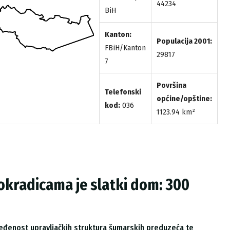
44234
BiH
Kanton:
Populacija 2001:
FBiH/Kanton
29817
7
Površina
Telefonski
općine/opštine:
kod:
036
1123.94 km²
kradicama je slatki dom: 300
đenost upravljačkih struktura šumarskih preduzeća te