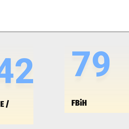
79
42
FBiH
E /