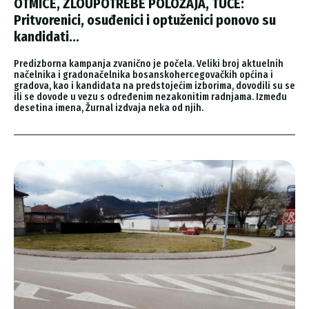
OTMICE, ZLOUPOTREBE POLOŽAJA, TUČE:
Pritvorenici, osuđenici i optuženici ponovo su
kandidati...
Predizborna kampanja zvanično je počela. Veliki broj aktuelnih
načelnika i gradonačelnika bosanskohercegovačkih općina i
gradova, kao i kandidata na predstojećim izborima, dovodili su se
ili se dovode u vezu s određenim nezakonitim radnjama. Između
desetina imena, Žurnal izdvaja neka od njih.