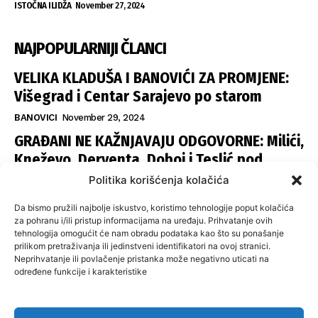
ISTOČNA ILIDŽA
November 27, 2024
NAJPOPULARNIJI ČLANCI
VELIKA KLADUŠA I BANOVIĆI ZA PROMJENE:
Višegrad i Centar Sarajevo po starom
BANOVICI
November 29, 2024
GRAĐANI NE KAŽNJAVAJU ODGOVORNE: Milići,
Kneževo, Derventa, Doboj i Teslić pod
šapom istih stranaka
Politika korišćenja kolačića
INFOVEZA
November 28, 2024
Da bismo pružili najbolje iskustvo, koristimo tehnologije poput kolačića
SNSD UČVRSTIO VLAST U ISTOČNOM
za pohranu i/ili pristup informacijama na uređaju. Prihvatanje ovih
tehnologija omogućit će nam obradu podataka kao što su ponašanje
SARAJEVU: Opoziciji dvije opštine, slijedi
prilikom pretraživanja ili jedinstveni identifikatori na ovoj stranici.
raspodjela funkcija
Neprihvatanje ili povlačenje pristanka može negativno uticati na
određene funkcije i karakteristike
ISTOČNA ILIDŽA
November 27, 2024