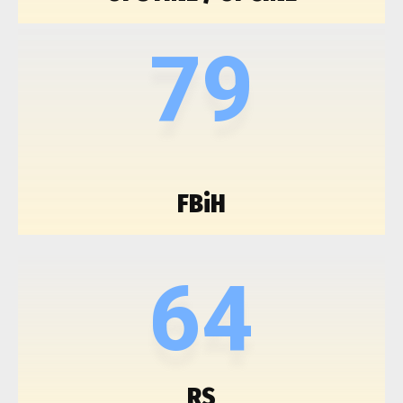
79
FBiH
64
RS