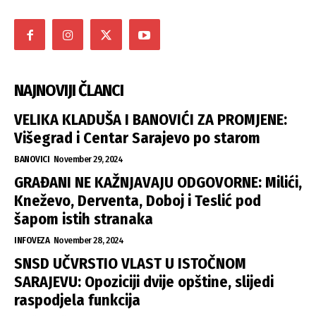
NAJNOVIJI ČLANCI
VELIKA KLADUŠA I BANOVIĆI ZA PROMJENE:
Višegrad i Centar Sarajevo po starom
BANOVICI
November 29, 2024
GRAĐANI NE KAŽNJAVAJU ODGOVORNE: Milići,
Kneževo, Derventa, Doboj i Teslić pod
šapom istih stranaka
INFOVEZA
November 28, 2024
SNSD UČVRSTIO VLAST U ISTOČNOM
SARAJEVU: Opoziciji dvije opštine, slijedi
raspodjela funkcija