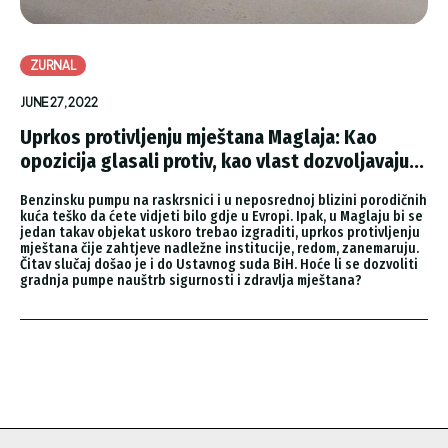
ZURNAL
JUNE 27, 2022
Uprkos protivljenju mještana Maglaja: Kao
opozicija glasali protiv, kao vlast dozvoljavaju...
Benzinsku pumpu na raskrsnici i u neposrednoj blizini porodičnih
kuća teško da ćete vidjeti bilo gdje u Evropi. Ipak, u Maglaju bi se
jedan takav objekat uskoro trebao izgraditi, uprkos protivljenju
mještana čije zahtjeve nadležne institucije, redom, zanemaruju.
Čitav slučaj došao je i do Ustavnog suda BiH. Hoće li se dozvoliti
gradnja pumpe nauštrb sigurnosti i zdravlja mještana?