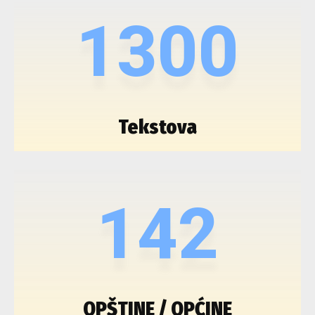
1300
Tekstova
142
OPŠTINE / OPĆINE