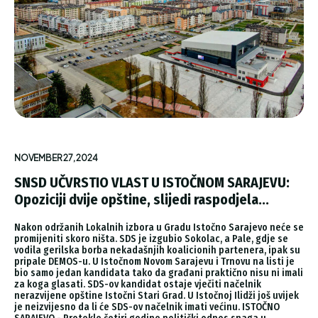
NOVEMBER 27, 2024
SNSD UČVRSTIO VLAST U ISTOČNOM SARAJEVU:
Opoziciji dvije opštine, slijedi raspodjela...
Nakon održanih Lokalnih izbora u Gradu Istočno Sarajevo neće se
promijeniti skoro ništa. SDS je izgubio Sokolac, a Pale, gdje se
vodila gerilska borba nekadašnjih koalicionih partenera, ipak su
pripale DEMOS-u. U Istočnom Novom Sarajevu i Trnovu na listi je
bio samo jedan kandidata tako da građani praktično nisu ni imali
za koga glasati. SDS-ov kandidat ostaje vječiti načelnik
nerazvijene opštine Istočni Stari Grad. U Istočnoj Ilidži još uvijek
je neizvijesno da li će SDS-ov načelnik imati većinu. ISTOČNO