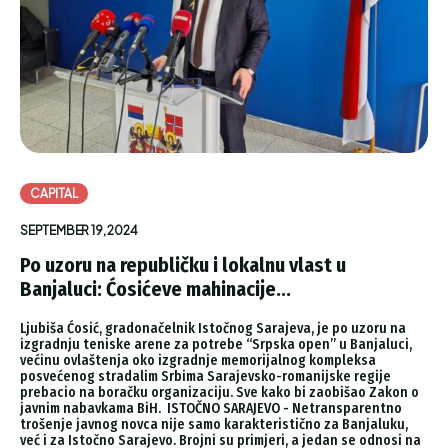
CAPITAL
SEPTEMBER 19, 2024
Po uzoru na republičku i lokalnu vlast u
Banjaluci: Ćosićeve mahinacije...
Ljubiša Ćosić, gradonačelnik Istočnog Sarajeva, je po uzoru na
izgradnju teniske arene za potrebe “Srpska open” u Banjaluci,
većinu ovlaštenja oko izgradnje memorijalnog kompleksa
posvećenog stradalim Srbima Sarajevsko-romanijske regije
prebacio na boračku organizaciju. Sve kako bi zaobišao Zakon o
javnim nabavkama BiH. ISTOČNO SARAJEVO - Netransparentno
trošenje javnog novca nije samo karakteristično za Banjaluku,
već i za Istočno Sarajevo. Brojni su primjeri, a jedan se odnosi na