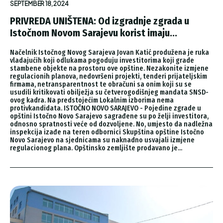
SEPTEMBER 18, 2024
PRIVREDA UNIŠTENA: Od izgradnje zgrada u
Istočnom Novom Sarajevu korist imaju...
Načelnik Istočnog Novog Sarajeva Jovan Katić produžena je ruka
vladajućih koji odlukama pogoduju investitorima koji grade
stambene objekte na prostoru ove opštine. Nezakonite izmjene
regulacionih planova, nedovršeni projekti, tenderi prijateljskim
firmama, netransparentnost te obračuni sa onim koji su se
usudili kritikovati obilježja su četverogodišnjeg mandata SNSD-
ovog kadra. Na predstojećim Lokalnim izborima nema
protivkandidata. ISTOČNO NOVO SARAJEVO - Pojedine zgrade u
opštini Istočno Novo Sarajevo sagrađene su po želji investitora,
odnosno spratnosti veće od dozvoljene. No, umjesto da nadležna
inspekcija izađe na teren odbornici Skupština opštine Istočno
Novo Sarajevo na sjednicama su naknadno usvajali izmjene
regulacionog plana. Opštinsko zemljište prodavano je...