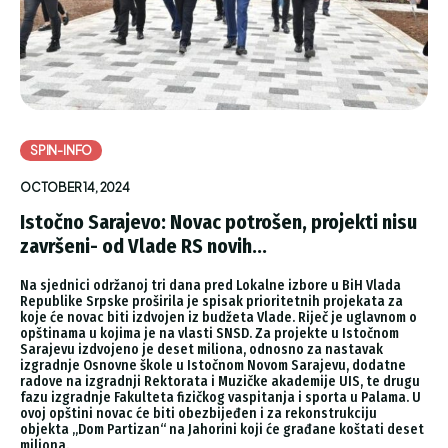
SPIN-INFO
OCTOBER 14, 2024
Istočno Sarajevo: Novac potrošen, projekti nisu
završeni- od Vlade RS novih...
Na sjednici održanoj tri dana pred Lokalne izbore u BiH Vlada
Republike Srpske proširila je spisak prioritetnih projekata za
koje će novac biti izdvojen iz budžeta Vlade. Riječ je uglavnom o
opštinama u kojima je na vlasti SNSD. Za projekte u Istočnom
Sarajevu izdvojeno je deset miliona, odnosno za nastavak
izgradnje Osnovne škole u Istočnom Novom Sarajevu, dodatne
radove na izgradnji Rektorata i Muzičke akademije UIS, te drugu
fazu izgradnje Fakulteta fizičkog vaspitanja i sporta u Palama. U
ovoj opštini novac će biti obezbijeđen i za rekonstrukciju
objekta „Dom Partizan“ na Jahorini koji će građane koštati deset
miliona.