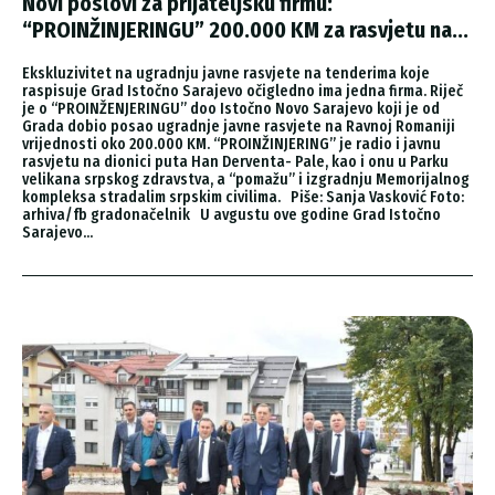
Novi poslovi za prijateljsku firmu:
“PROINŽINJERINGU” 200.000 KM za rasvjetu na...
Ekskluzivitet na ugradnju javne rasvjete na tenderima koje
raspisuje Grad Istočno Sarajevo očigledno ima jedna firma. Riječ
je o “PROINŽENJERINGU” doo Istočno Novo Sarajevo koji je od
Grada dobio posao ugradnje javne rasvjete na Ravnoj Romaniji
vrijednosti oko 200.000 KM. “PROINŽINJERING” je radio i javnu
rasvjetu na dionici puta Han Derventa- Pale, kao i onu u Parku
velikana srpskog zdravstva, a “pomažu” i izgradnju Memorijalnog
kompleksa stradalim srpskim civilima. Piše: Sanja Vasković Foto:
arhiva/fb gradonačelnik U avgustu ove godine Grad Istočno
Sarajevo...