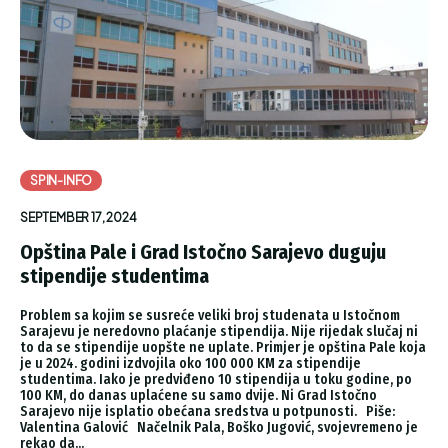
SPIN-INFO
SEPTEMBER 17, 2024
Opština Pale i Grad Istočno Sarajevo duguju
stipendije studentima
Problem sa kojim se susreće veliki broj studenata u Istočnom
Sarajevu je neredovno plaćanje stipendija. Nije rijedak slučaj ni
to da se stipendije uopšte ne uplate. Primjer je opština Pale koja
je u 2024. godini izdvojila oko 100 000 KM za stipendije
studentima. Iako je predviđeno 10 stipendija u toku godine, po
100 KM, do danas uplaćene su samo dvije. Ni Grad Istočno
Sarajevo nije isplatio obećana sredstva u potpunosti. Piše:
Valentina Galović Načelnik Pala, Boško Jugović, svojevremeno je
rekao da...