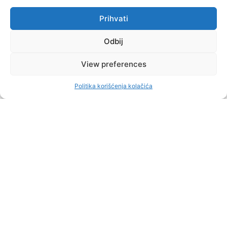
Prihvati
Odbij
View preferences
Politika korišćenja kolačića
DIREKT
OCTOBER 26, 2024
ZAPOŠLJAVANJE PRED KRAJ MANDATA: Odlazeći
načelnik Gacka uvećava broj zaposlenih bez...
Ako je suditi po odlukama odlazećeg načelnika Gacka Ognjena
Milinkovića, (preko)brojna administracija ipak nije dovoljna za
sav posao u ovoj lokalnoj samoupravi. Tokom jeseni su raspisana
dva konkursa kojim je nameravao da broj službenika poveća za
sedam. Uglavnom se radi o već zaposlenima koji će sa određenog
preći u zaposlenje na neodređeno. No, konačnu reč daće Upravna
inspekcija koja je proteklih dana posetila Gacko.