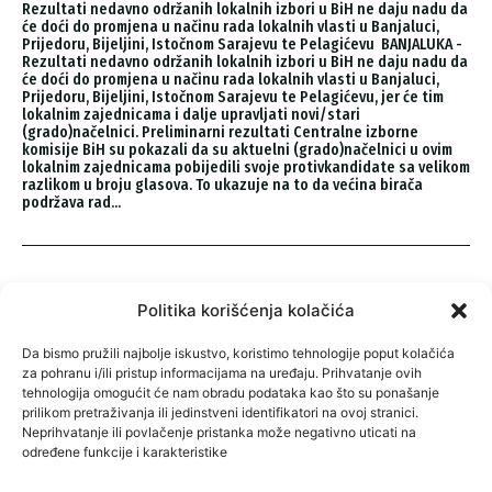
Rezultati nedavno održanih lokalnih izbori u BiH ne daju nadu da
će doći do promjena u načinu rada lokalnih vlasti u Banjaluci,
Prijedoru, Bijeljini, Istočnom Sarajevu te Pelagićevu BANJALUKA -
Rezultati nedavno održanih lokalnih izbori u BiH ne daju nadu da
će doći do promjena u načinu rada lokalnih vlasti u Banjaluci,
Prijedoru, Bijeljini, Istočnom Sarajevu te Pelagićevu, jer će tim
lokalnim zajednicama i dalje upravljati novi/stari
(grado)načelnici. Preliminarni rezultati Centralne izborne
komisije BiH su pokazali da su aktuelni (grado)načelnici u ovim
lokalnim zajednicama pobijedili svoje protivkandidate sa velikom
razlikom u broju glasova. To ukazuje na to da većina birača
podržava rad...
Politika korišćenja kolačića
Da bismo pružili najbolje iskustvo, koristimo tehnologije poput kolačića
za pohranu i/ili pristup informacijama na uređaju. Prihvatanje ovih
tehnologija omogućit će nam obradu podataka kao što su ponašanje
prilikom pretraživanja ili jedinstveni identifikatori na ovoj stranici.
Neprihvatanje ili povlačenje pristanka može negativno uticati na
određene funkcije i karakteristike