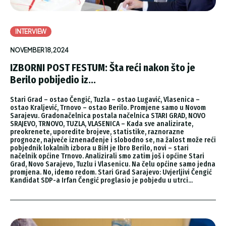
INTERVIEW
NOVEMBER 18, 2024
IZBORNI POST FESTUM: Šta reći nakon što je
Berilo pobijedio iz...
Stari Grad – ostao Čengić, Tuzla – ostao Lugavić, Vlasenica –
ostao Kraljević, Trnovo – ostao Berilo. Promjene samo u Novom
Sarajevu. Gradonačelnica postala načelnica STARI GRAD, NOVO
SRAJEVO, TRNOVO, TUZLA, VLASENICA – Kada sve analizirate,
preokrenete, uporedite brojeve, statistike, raznorazne
prognoze, najveće iznenađenje i slobodno se, na žalost može reći
pobjednik lokalnih izbora u BiH je Ibro Berilo, novi – stari
načelnik općine Trnovo. Analizirali smo zatim još i općine Stari
Grad, Novo Sarajevo, Tuzlu i Vlasenicu. Na čelu općine samo jedna
promjena. No, idemo redom. Stari Grad Sarajevo: Uvjerljivi Čengić
Kandidat SDP-a Irfan Čengić proglasio je pobjedu u utrci...