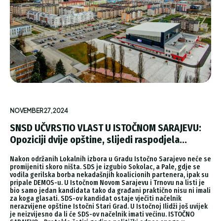
NOVEMBER 27, 2024
SNSD UČVRSTIO VLAST U ISTOČNOM SARAJEVU:
Opoziciji dvije opštine, slijedi raspodjela...
Nakon održanih Lokalnih izbora u Gradu Istočno Sarajevo neće se
promijeniti skoro ništa. SDS je izgubio Sokolac, a Pale, gdje se
vodila gerilska borba nekadašnjih koalicionih partenera, ipak su
pripale DEMOS-u. U Istočnom Novom Sarajevu i Trnovu na listi je
bio samo jedan kandidata tako da građani praktično nisu ni imali
za koga glasati. SDS-ov kandidat ostaje vječiti načelnik
nerazvijene opštine Istočni Stari Grad. U Istočnoj Ilidži još uvijek
je neizvijesno da li će SDS-ov načelnik imati većinu. ISTOČNO