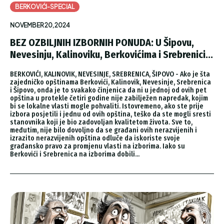
BERKOVIĆI-SPECIAL
NOVEMBER 20, 2024
BEZ OZBILJNIH IZBORNIH PONUDA: U Šipovu,
Nevesinju, Kalinoviku, Berkovićima i Srebrenici...
BERKOVIĆI, KALINOVIK, NEVESINJE, SREBRENICA, ŠIPOVO - Ako je šta
zajedničko opštinama Berkovići, Kalinovik, Nevesinje, Srebrenica
i Šipovo, onda je to svakako činjenica da ni u jednoj od ovih pet
opština u protekle četiri godine nije zabilježen napredak, kojim
bi se lokalne vlasti mogle pohvaliti. Istovremeno, ako ste prije
izbora posjetili i jednu od ovih opština, teško da ste mogli sresti
stanovnika koji je bio zadovoljan kvalitetom života. Sve to,
međutim, nije bilo dovoljno da se građani ovih nerazvijenih i
izrazito nerazvijenih opština odluče da iskoriste svoje
građansko pravo za promjenu vlasti na izborima. Iako su
Berkovići i Srebrenica na izborima dobili...