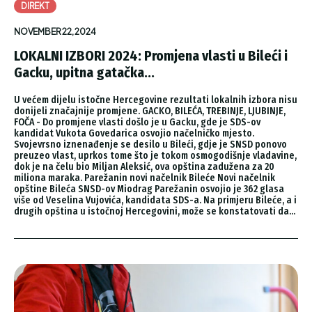
DIREKT
NOVEMBER 22, 2024
LOKALNI IZBORI 2024: Promjena vlasti u Bileći i
Gacku, upitna gatačka...
U većem dijelu istočne Hercegovine rezultati lokalnih izbora nisu
donijeli značajnije promjene. GACKO, BILEĆA, TREBINJE, LJUBINJE,
FOČA - Do promjene vlasti došlo je u Gacku, gde je SDS-ov
kandidat Vukota Govedarica osvojio načelničko mjesto.
Svojevrsno iznenađenje se desilo u Bileći, gdje je SNSD ponovo
preuzeo vlast, uprkos tome što je tokom osmogodišnje vladavine,
dok je na čelu bio Miljan Aleksić, ova opština zadužena za 20
miliona maraka. Parežanin novi načelnik Bileće Novi načelnik
opštine Bileća SNSD-ov Miodrag Parežanin osvojio je 362 glasa
više od Veselina Vujovića, kandidata SDS-a. Na primjeru Bileće, a i
drugih opština u istočnoj Hercegovini, može se konstatovati da...