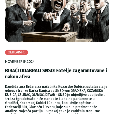
GERILAINFO
NOVEMBER 19, 2024
BIRAČI ODABRALI SNSD: Fotelje zagarantovane i
nakon afera
Kandidatura Brdara za načelnika Kozarske Dubice, ustalasala je
odnos stranke Darka Banjca sa SNSD-om GRADIŠKA, KOZARSKA
DUBICA, ČELINAC, GLAMOČ, DRVAR - SNSD je ubjedljivo pobijedio u
trci za (grado)načelniče mandate i lokalne parlamente u
Gradišci, Kozarskoj Dubici i Čelincu, kao i dvije opštine u
Federaciji BiH, Glamoču i Drvaru, koje su bile predmet naše
analize. Najveća partija u Srpskoj tako je zadržala trenutne