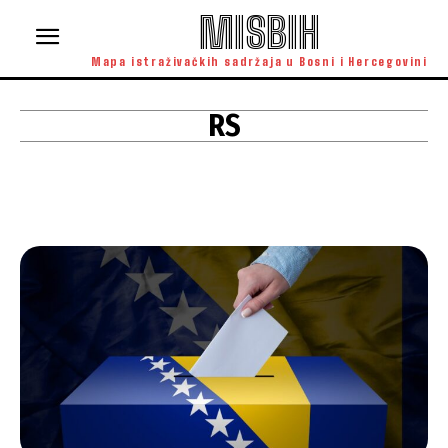
MISBIH
Mapa istraživačkih sadržaja u Bosni i Hercegovini
RS