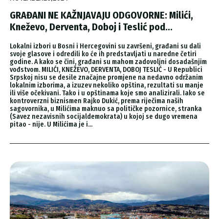
GRAĐANI NE KAŽNJAVAJU ODGOVORNE: Milići,
Kneževo, Derventa, Doboj i Teslić pod...
Lokalni izbori u Bosni i Hercegovini su završeni, građani su dali
svoje glasove i odredili ko će ih predstavljati u naredne četiri
godine. A kako se čini, građani su mahom zadovoljni dosadašnjim
vođstvom. MILIĆI, KNEŽEVO, DERVENTA, DOBOJ TESLIĆ - U Republici
Srpskoj nisu se desile značajne promjene na nedavno održanim
lokalnim izborima, a izuzev nekoliko opština, rezultati su manje
ili više očekivani. Tako i u opštinama koje smo analizirali. Iako se
kontroverzni biznismen Rajko Dukić, prema riječima naših
sagovornika, u Milićima maknuo sa političke pozornice, stranka
(Savez nezavisnih socijaldemokrata) u kojoj se dugo vremena
pitao - nije. U Milićima je i...