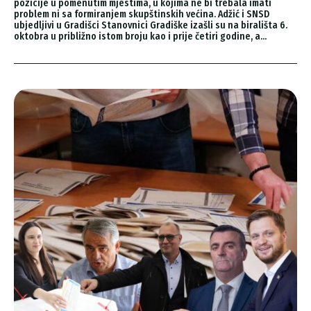
pozicije u pomenutim mjestima, u kojima ne bi trebala imati
problem ni sa formiranjem skupštinskih većina. Adžić i SNSD
ubjedljivi u Gradišci Stanovnici Gradiške izašli su na birališta 6.
oktobra u približno istom broju kao i prije četiri godine, a...