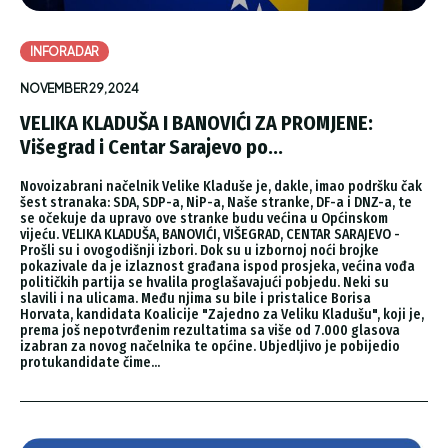
INFORADAR
NOVEMBER 29, 2024
VELIKA KLADUŠA I BANOVIĆI ZA PROMJENE:
Višegrad i Centar Sarajevo po...
Novoizabrani načelnik Velike Kladuše je, dakle, imao podršku čak
šest stranaka: SDA, SDP-a, NiP-a, Naše stranke, DF-a i DNZ-a, te
se očekuje da upravo ove stranke budu većina u Općinskom
vijeću. VELIKA KLADUŠA, BANOVIĆI, VIŠEGRAD, CENTAR SARAJEVO -
Prošli su i ovogodišnji izbori. Dok su u izbornoj noći brojke
pokazivale da je izlaznost građana ispod prosjeka, većina vođa
političkih partija se hvalila proglašavajući pobjedu. Neki su
slavili i na ulicama. Među njima su bile i pristalice Borisa
Horvata, kandidata Koalicije "Zajedno za Veliku Kladušu", koji je,
prema još nepotvrđenim rezultatima sa više od 7.000 glasova
izabran za novog načelnika te općine. Ubjedljivo je pobijedio
protukandidate čime...