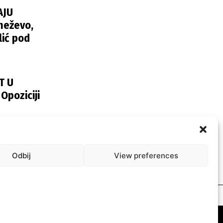
AJU
neževo,
lić pod
T U
poziciji
2024
Odbij
View preferences
esum