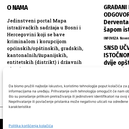
GRAĐANI 
O NAMA
ODGOVORN
Jedinstveni portal Mapa
Derventa,
istraživačkih sadržaja u Bosni i
šapom is
Hercegovini koji se bave
INFOVEZA
Novem
kriminalom i korupcijom
SNSD UČV
općinskih/opštinskih, gradskih,
ISTOČNOM
kantonalnih/županijskih,
dvije opšt
entitetskih (distrikt) i državnih
vlasti.
raspodje
ISTOČNA ILIDŽA
Da bismo pružili najbolje iskustvo, koristimo tehnologije poput kolačića za p
informacijama na uređaju. Prihvatanje ovih tehnologija omogućit će nam 
što su ponašanje prilikom pretraživanja ili jedinstveni identifikatori na ovoj s
Neprihvatanje ili povlačenje pristanka može negativno uticati na određene 
karakteristike
O n
Politika korišćenja kolačića