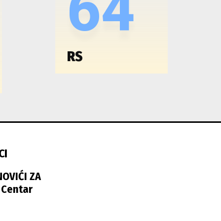
64
RS
CI
NOVIĆI ZA
 Centar