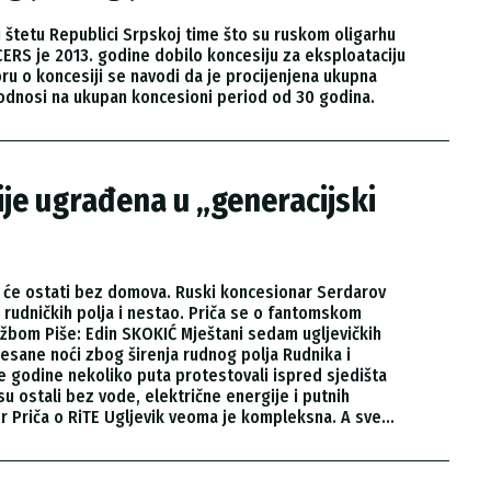
 štetu Republici Srpskoj time što su ruskom oligarhu
CERS je 2013. godine dobilo koncesiju za eksploataciju
voru o koncesiji se navodi da je procijenjena ukupna
e odnosi na ukupan koncesioni period od 30 godina.
ije ugrađena u „generacijski
da će ostati bez domova. Ruski koncesionar Serdarov
udničkih polja i nestao. Priča se o fantomskom
tužbom Piše: Edin SKOKIĆ Mještani sedam ugljevičkih
esane noći zbog širenja rudnog polja Rudnika i
e godine nekoliko puta protestovali ispred sjedišta
su ostali bez vode, električne energije i putnih
r Priča o RiTE Ugljevik veoma je kompleksna. A sve...