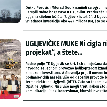
Duško Perović i Milorad Dodik nanijeli su ogromnu
ustupili rudno bogatstvo u Ugljeviku. Preduzeće 
uglja na cijelom ležištu “Ugljevik istok 2”. U Ugo
vrijednost investicije oko 444 miliona KM, što s
UGLJEVIČKE MUKE Ni cigla n
projekat“, a štete...
Rudno polje TE Ugljevik se širi. I strah mješana 
navodno se jednom provozao helikopterom iznad r
kineskom investitoru. A Slovenija prijeti novom 
podmajevičkih naselja više od deceniju provode b
termoelektrane Ugljevik (RiTE). Zato su tokom ov
Opštine Ugljevik. Nisu više mogli trpiti nakon što 
komunikacija. Ruski koncesionar, kineski investito