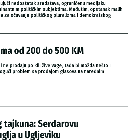
učujući nedostatak sredstava, ograničenu medijsku
ominantnim političkim subjektima. Međutim, opstanak malih
aja za očuvanje političkog pluralizma i demokratskog
rima od 200 do 500 KM
di ne prodaju po kili žive vage, tada bi možda nešto i
 mogući problem sa prodajom glasova na narednim
g tajkuna: Serdarovu
glja u Ugljeviku