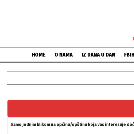
HOME
O NAMA
IZ DANA U DAN
FBI
Samo jednim klikom na općinu/opštinu koja vas interesuje doći 