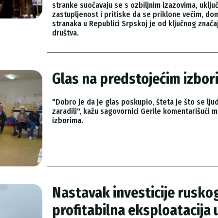
stranke suočavaju se s ozbiljnim izazovima, uklj
zastupljenost i pritiske da se priklone većim, d
stranaka u Republici Srpskoj je od ključnog znač
društva.
Glas na predstojećim izbo
"Dobro je da je glas poskupio, šteta je što se lju
zaradili", kažu sagovornici Gerile komentarišući
izborima.
Nastavak investicije rusko
profitabilna eksploatacija u