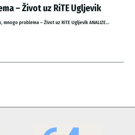
ma – Život uz RiTE Ugljevik
Gerila.info > ANALIZE I ISTRAŽIVANJA > Jedan rudnik, mnogo problema – Život uz RiTE Ugljevik ANALIZE...