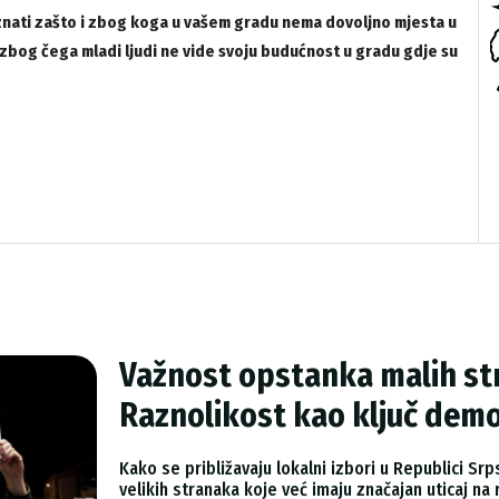
oznati zašto i zbog koga u vašem gradu nema dovoljno mjesta u
 zbog čega mladi ljudi ne vide svoju budućnost u gradu gdje su
Važnost opstanka malih str
Raznolikost kao ključ demo
Kako se približavaju lokalni izbori u Republici Sr
velikih stranaka koje već imaju značajan uticaj n