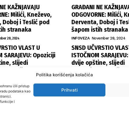
NE KAŽNJAVAJU
GRAĐANI NE KAŽNJAV
E: Milići, Kneževo,
ODGOVORNE: Milići, K
 Doboj i Teslić pod
Derventa, Doboj i Tes
tih stranaka
šapom istih stranaka
ber 28, 2024
INFOVEZA
November 28, 2024
RSTIO VLAST U
SNSD UČVRSTIO VLAS
 SARAJEVU: Opoziciji
ISTOČNOM SARAJEVU: O
ine, slijedi
dvije opštine, slijedi
la funkcija
raspodjela funkcija
Politika korišćenja kolačića
November 27, 2024
ISTOČNA ILIDŽA
November 27, 
ohranu i/ili pristup
Prihvati
obradu podataka kao
tranici.
funkcije i
ama
Uslovi koristenja
Politika privatnosti
Kontakt
Politika korišćenja kolačića
Impr
© 2024 misbih. All Rights Reserved.