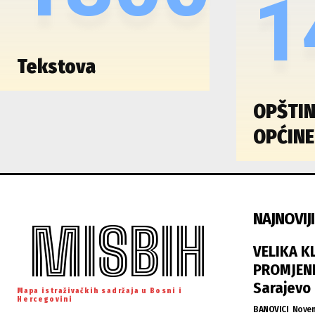
1
Tekstova
OPŠTIN
OPĆINE
NAJNOVIJI
MISBIH
VELIKA K
PROMJENE
Sarajevo
Mapa istraživačkih sadržaja u Bosni i
Hercegovini
BANOVICI
Novem