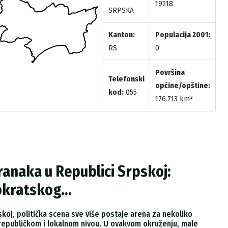
19218
SRPSKA
Kanton:
Populacija 2001:
RS
0
Površina
Telefonski
općine/opštine:
kod:
055
176.713 km²
anaka u Republici Srpskoj:
kratskog...
pskoj, politička scena sve više postaje arena za nekoliko
a republičkom i lokalnom nivou. U ovakvom okruženju, male