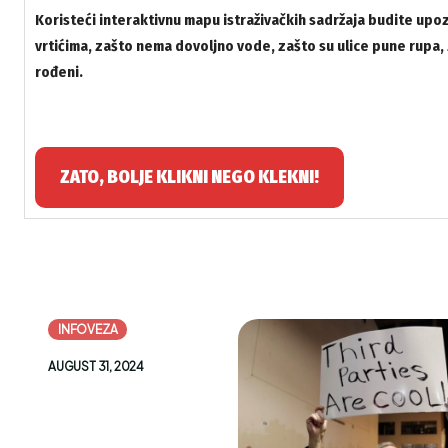
Koristeći interaktivnu mapu istraživačkih sadržaja budite up
vrtićima, zašto nema dovoljno vode, zašto su ulice pune rupa,
rođeni.
ZATO, BOLJE KLIKNI NEGO KLEKNI!
INFOVEZA
AUGUST 31, 2024