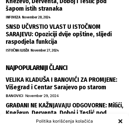
Kneževo, Derventa, Doboj i Teslić pod
šapom istih stranaka
INFOVEZA
November 28, 2024
SNSD UČVRSTIO VLAST U ISTOČNOM
SARAJEVU: Opoziciji dvije opštine, slijedi
raspodjela funkcija
ISTOČNA ILIDŽA
November 27, 2024
NAJPOPULARNIJI ČLANCI
VELIKA KLADUŠA I BANOVIĆI ZA PROMJENE:
Višegrad i Centar Sarajevo po starom
BANOVICI
November 29, 2024
GRAĐANI NE KAŽNJAVAJU ODGOVORNE: Milići,
Kneževo, Derventa, Doboj i Teslić pod
šapom istih stranaka
Politika korišćenja kolačića
INFOVEZA
November 28, 2024