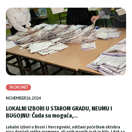
TACNONET
NOVEMBER 26, 2024
LOKALNI IZBORI U STAROM GRADU, NEUMU I
BUGOJNU: Čuda su moguća,...
Lokalni izbori u Bosni i Hercegovini, održani početkom oktobra
nisu donijeli velike promjene, ali onih manjih ipak je bilo. I dok su