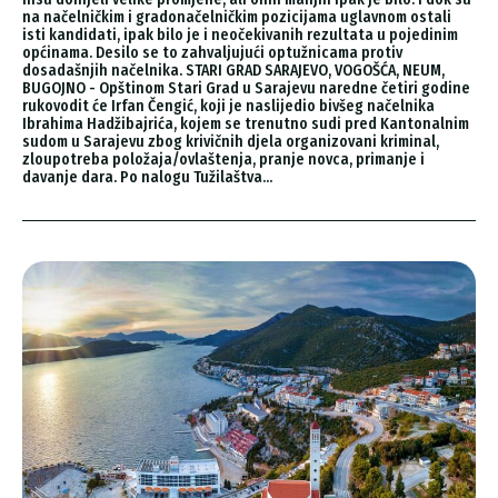
na načelničkim i gradonačelničkim pozicijama uglavnom ostali
isti kandidati, ipak bilo je i neočekivanih rezultata u pojedinim
općinama. Desilo se to zahvaljujući optužnicama protiv
dosadašnjih načelnika. STARI GRAD SARAJEVO, VOGOŠĆA, NEUM,
BUGOJNO - Opštinom Stari Grad u Sarajevu naredne četiri godine
rukovodit će Irfan Čengić, koji je naslijedio bivšeg načelnika
Ibrahima Hadžibajrića, kojem se trenutno sudi pred Kantonalnim
sudom u Sarajevu zbog krivičnih djela organizovani kriminal,
zloupotreba položaja/ovlaštenja, pranje novca, primanje i
davanje dara. Po nalogu Tužilaštva...