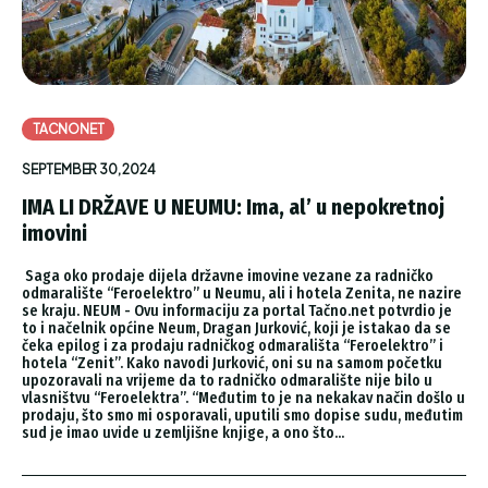
TACNONET
SEPTEMBER 30, 2024
IMA LI DRŽAVE U NEUMU: Ima, al’ u nepokretnoj
imovini
Saga oko prodaje dijela državne imovine vezane za radničko
odmaralište “Feroelektro” u Neumu, ali i hotela Zenita, ne nazire
se kraju. NEUM - Ovu informaciju za portal Tačno.net potvrdio je
to i načelnik općine Neum, Dragan Jurković, koji je istakao da se
čeka epilog i za prodaju radničkog odmarališta “Feroelektro” i
hotela “Zenit”. Kako navodi Jurković, oni su na samom početku
upozoravali na vrijeme da to radničko odmaralište nije bilo u
vlasništvu “Feroelektra”. “Međutim to je na nekakav način došlo u
prodaju, što smo mi osporavali, uputili smo dopise sudu, međutim
sud je imao uvide u zemljišne knjige, a ono što...