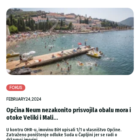
FOKUS
FEBRUARY 24, 2024
Općina Neum nezakonito prisvojila obalu mora i
otoke Veliki i Mali...
U kontru OHR-u, imovinu BiH upisali 1/1 u vlasništvo Općine.
Zatraženo poništenje odluke Suda u Čapljini jer se radi o
državnoj imovini.