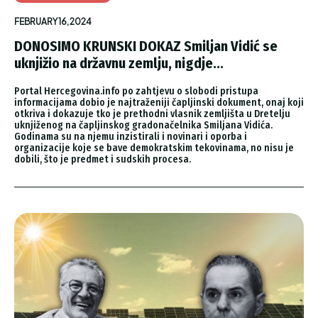
FEBRUARY 16, 2024
DONOSIMO KRUNSKI DOKAZ Smiljan Vidić se
uknjižio na državnu zemlju, nigdje...
Portal Hercegovina.info po zahtjevu o slobodi pristupa
informacijama dobio je najtraženiji čapljinski dokument, onaj koji
otkriva i dokazuje tko je prethodni vlasnik zemljišta u Dretelju
uknjiženog na čapljinskog gradonačelnika Smiljana Vidića.
Godinama su na njemu inzistirali i novinari i oporba i
organizacije koje se bave demokratskim tekovinama, no nisu je
dobili, što je predmet i sudskih procesa.