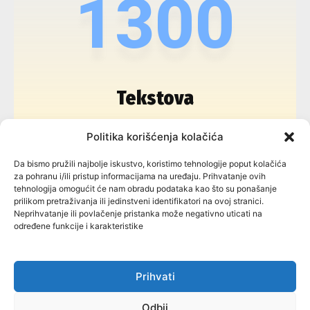
HERCEGOVINAINFO
Politika korišćenja kolačića
JANUARY 3, 2024
Da bismo pružili najbolje iskustvo, koristimo tehnologije poput kolačića
TREĆA SREĆA Mamić ponovno ima natječaj u
za pohranu i/ili pristup informacijama na uređaju. Prihvatanje ovih
tehnologija omogućit će nam obradu podataka kao što su ponašanje
Čapljini za prijaviti se
prilikom pretraživanja ili jedinstveni identifikatori na ovoj stranici.
Neprihvatanje ili povlačenje pristanka može negativno uticati na
Nakon što je dva puta raspisao, pa dva puta poništio javni poziv
određene funkcije i karakteristike
za osnivanje prava građenja na nekretninama u vlasništvu
Čapljine, gradonačelnik Smiljan Vidić je za doček Nove godine,
odnosno zadnji radni dan u prošloj godini treći put raspisao javni
poziv za osnivanje prava građenja na nekretninama u vlasništvu
Čapljine.
Prihvati
Odbij