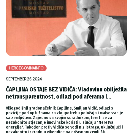
HERCEGOVINAINFO
SEPTEMBER 25, 2024
ČAPLJINA OSTAJE BEZ VIDIĆA: Vladavinu obilježila
netransparentnost, odlazi pod aferama i...
Višegodišnji gradonačelnik Čapljine, Smiljan Vidić, odlazi s
pozicije pod optužbama za zloupotrebu položaja i malverzacije
sa zemljištem. Zajedno sa svojim suradnikom, tereti se za
nezakonito stjecanje imovinske koristi u slučaju "Neretva
energija". Također, protiv Vidića se vodi niz istraga, uključujući i
nezakonitu izgradnju vikendice na državnom zemljištu.