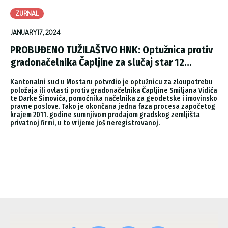
ZURNAL
JANUARY 17, 2024
PROBUĐENO TUŽILAŠTVO HNK: Optužnica protiv
gradonačelnika Čapljine za slučaj star 12...
Kantonalni sud u Mostaru potvrdio je optužnicu za zloupotrebu
položaja ili ovlasti protiv gradonačelnika Čapljine Smiljana Vidića
te Darke Šimovića, pomoćnika načelnika za geodetske i imovinsko
pravne poslove. Tako je okončana jedna faza procesa započetog
krajem 2011. godine sumnjivom prodajom gradskog zemljišta
privatnoj firmi, u to vrijeme još neregistrovanoj.