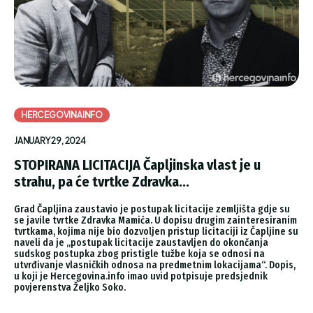
HERCEGOVINAINFO
JANUARY 29, 2024
STOPIRANA LICITACIJA Čapljinska vlast je u
strahu, pa će tvrtke Zdravka...
Grad Čapljina zaustavio je postupak licitacije zemljišta gdje su
se javile tvrtke Zdravka Mamića. U dopisu drugim zainteresiranim
tvrtkama, kojima nije bio dozvoljen pristup licitaciji iz Čapljine su
naveli da je „postupak licitacije zaustavljen do okončanja
sudskog postupka zbog pristigle tužbe koja se odnosi na
utvrđivanje vlasničkih odnosa na predmetnim lokacijama“. Dopis,
u koji je Hercegovina.info imao uvid potpisuje predsjednik
povjerenstva Željko Soko.