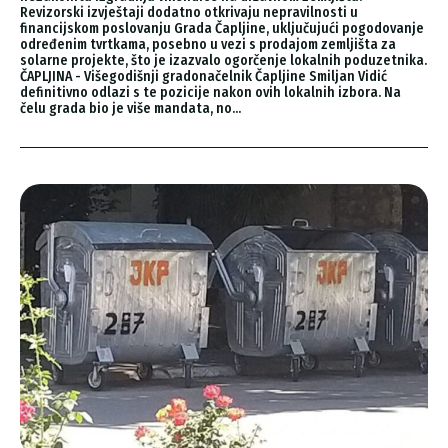
Revizorski izvještaji dodatno otkrivaju nepravilnosti u
financijskom poslovanju Grada Čapljine, uključujući pogodovanje
određenim tvrtkama, posebno u vezi s prodajom zemljišta za
solarne projekte, što je izazvalo ogorčenje lokalnih poduzetnika.
ČAPLJINA - Višegodišnji gradonačelnik Čapljine Smiljan Vidić
definitivno odlazi s te pozicije nakon ovih lokalnih izbora. Na
čelu grada bio je više mandata, no...