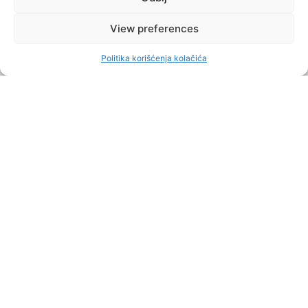
View preferences
Politika korišćenja kolačića
HERCEGOVINAINFO
DECEMBER 28, 2023
FOTO OKO BOŽIĆA Smiljan Vidić ponovno
raspisao, pa ponovno poništio ‘Mamićev’...