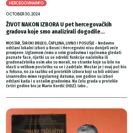
HERCEGOVINAINFO
OCTOBER 30, 2024
ŽIVOT NAKON IZBORA U pet hercegovačkih
gradova koje smo analizirali dogodile...
MOSTAR, ŠIROKI BRIJEG, ČAPLJINA, LIVNO I POSUŠJE - Nedavno
održani lokalni izbori u Bosni i Hercegovini nisu donijeli veće
promjene. Uglavnom ćemo u svim gradovima i općinama gledati
poznate face, rijetki su se odrekli funkcije načelnika ili
gradonačelnika osim ako su morali, no stranke koje su bile na
vlasti u velikom postotku su se i zadržale. Mostar je i ovaj put bio
u fokusu, no za razliku od proteklih izbora koji su bili održani
izvanredno mimo regularnog datuma, ove godine su izbori
održani kada i u ostalim gradovima. Na čelu grada u protekle
četiri godine bio je Mario Kordić (HDZ). Iako...