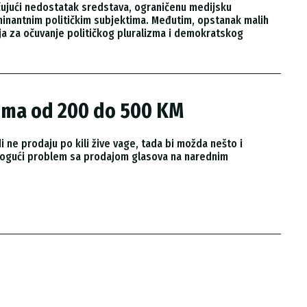
učujući nedostatak sredstava, ograničenu medijsku
ominantnim političkim subjektima. Međutim, opstanak malih
aja za očuvanje političkog pluralizma i demokratskog
rima od 200 do 500 KM
di ne prodaju po kili žive vage, tada bi možda nešto i
 mogući problem sa prodajom glasova na narednim