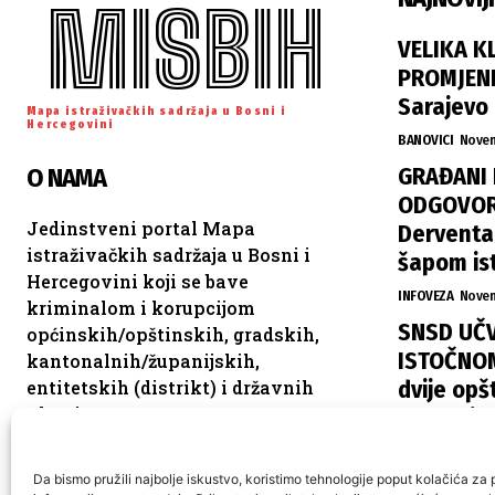
MISBIH
VELIKA K
PROMJENE
Sarajevo
Mapa istraživačkih sadržaja u Bosni i
Hercegovini
BANOVICI
Novem
GRAĐANI 
O NAMA
ODGOVORN
Jedinstveni portal Mapa
Derventa,
istraživačkih sadržaja u Bosni i
šapom is
Hercegovini koji se bave
INFOVEZA
Novem
kriminalom i korupcijom
SNSD UČV
općinskih/opštinskih, gradskih,
ISTOČNOM
kantonalnih/županijskih,
dvije opšt
entitetskih (distrikt) i državnih
vlasti.
raspodje
ISTOČNA ILIDŽA
Da bismo pružili najbolje iskustvo, koristimo tehnologije poput kolačića za p