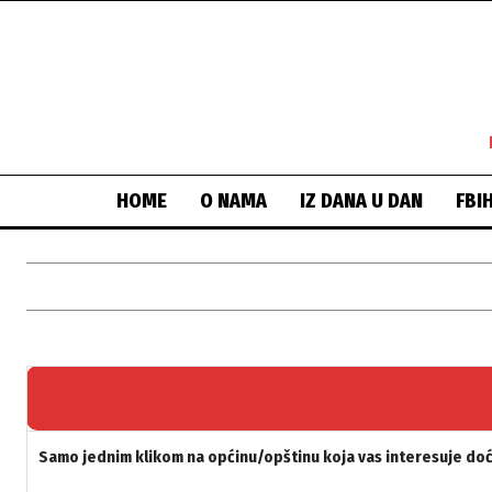
HOME
O NAMA
IZ DANA U DAN
FBI
Samo jednim klikom na općinu/opštinu koja vas interesuje doći 