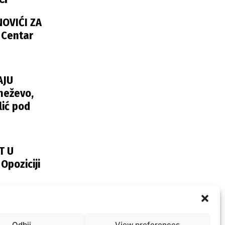
NOVIĆI ZA
 Centar
AJU
neževo,
lić pod
T U
poziciji
2024
Odbij
View preferences