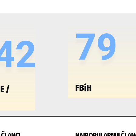
79
42
FBiH
E /
 ČLANCI
NAJPOPULARNIJI ČLAN