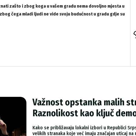
oznati zašto i zbog koga u vašem gradu nema dovoljno mjesta u
 zbog čega mladi ljudi ne vide svoju budućnost u gradu gdje su
Važnost opstanka malih str
Raznolikost kao ključ demo
Kako se približavaju lokalni izbori u Republici Sr
velikih stranaka koje već imaju značajan uticaj n