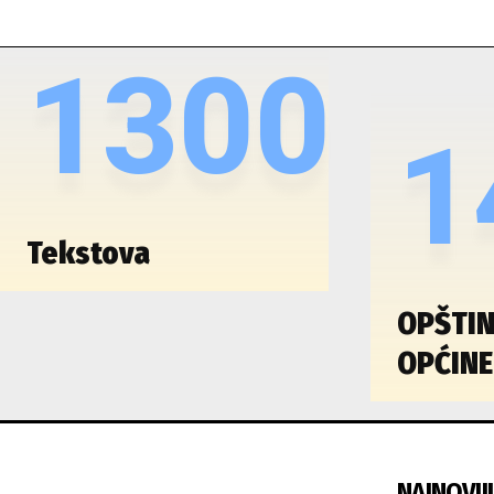
1300
1
Tekstova
OPŠTIN
OPĆINE
NAJNOVIJI