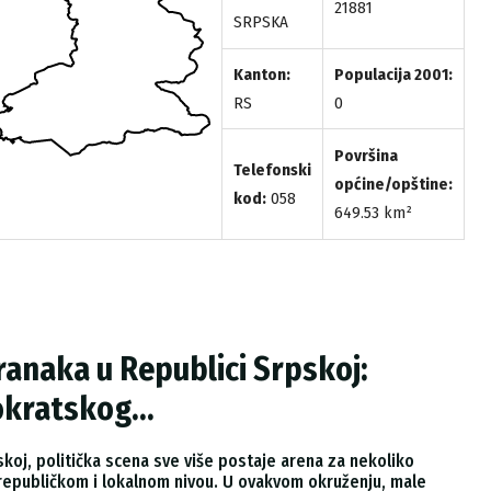
21881
SRPSKA
Kanton:
Populacija 2001:
RS
0
Površina
Telefonski
općine/opštine:
kod:
058
649.53 km²
anaka u Republici Srpskoj:
kratskog...
pskoj, politička scena sve više postaje arena za nekoliko
a republičkom i lokalnom nivou. U ovakvom okruženju, male