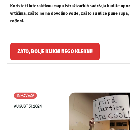
Koristeći interaktivnu mapu istraživačkih sadržaja budite up
vrtićima, zašto nema dovoljno vode, zašto su ulice pune rupa,
rođeni.
ZATO, BOLJE KLIKNI NEGO KLEKNI!
INFOVEZA
AUGUST 31, 2024