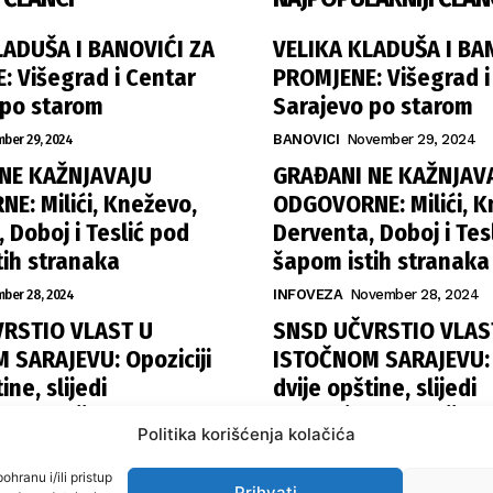
LADUŠA I BANOVIĆI ZA
VELIKA KLADUŠA I BA
: Višegrad i Centar
PROMJENE: Višegrad i
 po starom
Sarajevo po starom
ber 29, 2024
BANOVICI
November 29, 2024
NE KAŽNJAVAJU
GRAĐANI NE KAŽNJAV
E: Milići, Kneževo,
ODGOVORNE: Milići, K
 Doboj i Teslić pod
Derventa, Doboj i Tes
tih stranaka
šapom istih stranaka
ber 28, 2024
INFOVEZA
November 28, 2024
RSTIO VLAST U
SNSD UČVRSTIO VLAS
 SARAJEVU: Opoziciji
ISTOČNOM SARAJEVU: O
ine, slijedi
dvije opštine, slijedi
la funkcija
raspodjela funkcija
Politika korišćenja kolačića
November 27, 2024
ISTOČNA ILIDŽA
November 27, 
ohranu i/ili pristup
Prihvati