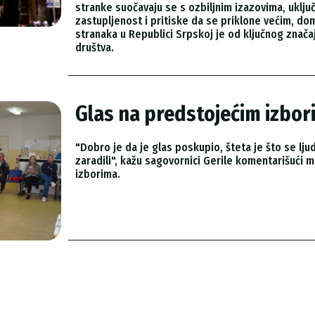
stranke suočavaju se s ozbiljnim izazovima, uklj
zastupljenost i pritiske da se priklone većim, d
stranaka u Republici Srpskoj je od ključnog znač
društva.
Glas na predstojećim izbo
"Dobro je da je glas poskupio, šteta je što se lju
zaradili", kažu sagovornici Gerile komentarišući
izborima.