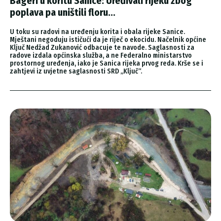
Bageri u koritu Sanice: Uređivali rijeku zbog
poplava pa uništili floru...
U toku su radovi na uređenju korita i obala rijeke Sanice.
Mještani negoduju ističući da je riječ o ekocidu. Načelnik općine
Ključ Nedžad Zukanović odbacuje te navode. Saglasnosti za
radove izdala općinska služba, a ne Federalno ministarstvo
prostornog uređenja, iako je Sanica rijeka prvog reda. Krše se i
zahtjevi iz uvjetne saglasnosti SRD „Ključ“.