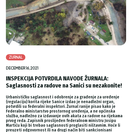
ZURNAL
DECEMBER 16, 2021
INSPEKCIJA POTVRDILA NAVODE ŽURNALA:
Saglasnosti za radove na Sanici su nezakonite!
Urbanističku saglasnost i odobrenje za građenje za uređenje
(regulaciju) korita rijeke Sanice izdao je nenadležni organ,
potvrdili su federalni inspektori. Žurnal ranije pisao kako je
Federalno ministarstvo prostornog uređenja, a ne općinska
služba, nadležno za izdavanje ovih akata za radove na rijekama
prvog reda. Zapisnik proslijeđen federalnom ministru Josipu
Martiću koji bi trebao saglasnosti proglasiti ništavnim. Hoće li
preuzeti odgovornost ili na drugi način biti sankcionisani