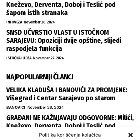
Kneževo, Derventa, Doboj i Teslić pod
šapom istih stranaka
INFOVEZA
November 28, 2024
SNSD UČVRSTIO VLAST U ISTOČNOM
SARAJEVU: Opoziciji dvije opštine, slijedi
raspodjela funkcija
ISTOČNA ILIDŽA
November 27, 2024
NAJPOPULARNIJI ČLANCI
VELIKA KLADUŠA I BANOVIĆI ZA PROMJENE:
Višegrad i Centar Sarajevo po starom
BANOVICI
November 29, 2024
GRAĐANI NE KAŽNJAVAJU ODGOVORNE: Milići,
Kneževo, Derventa, Doboj i Teslić pod
šapom istih stranaka
Politika korišćenja kolačića