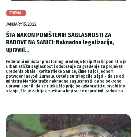
ZURNAL
JANUARY 15, 2022
ŠTA NAKON PONIŠTENIH SAGLASNOSTI ZA
RADOVE NA SANICI: Naknadna legalizacija,
upravni...
Federalni ministar prostornog uređenja Josip Martić poništio je
urbanističku saglasnost i odobrenje za građenje za projekat
uređenja obala i korita rijeke Sanice, čime su još jednom
potvrđeni navodi Žurnala. Ostale su tri opcije u igri – da se od
ministra Martića traže naknadne saglasnosti, da se pokrene
upravni spor ili da se rijeka što prije pokuša vratiti u prvobitno
stanje, što je zahtjev mještana koji su se usprotivili radovima