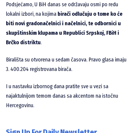
Podsjećamo, U BiH danas se održavaju osmi po redu
lokalni izbori, na kojima
birači odlučuju o tome ko će
biti novi gradonačelnici i načelnici, te odbornici u
skupštinskim klupama u Republici Srpskoj, FBiH i
Brčko distriktu
.
Birališta su otvorena u sedam časova. Pravo glasa imaju
3. 400.204 registrovana birača.
I u nastavku izbornog dana pratite sve u vezi sa
najaktulnijom temom danas sa akcentom na istočnu
Hercegovinu.
Sign Up For Daily Newsletter