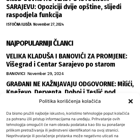
SARAJEVU: Opoziciji dvije opštine, slijedi
raspodjela funkcija
ISTOČNA ILIDŽA
November 27, 2024
NAJPOPULARNIJI ČLANCI
VELIKA KLADUŠA I BANOVIĆI ZA PROMJENE:
Višegrad i Centar Sarajevo po starom
BANOVICI
November 29, 2024
GRAĐANI NE KAŽNJAVAJU ODGOVORNE: Milići,
Kneževo, Derventa, Doboj i Teslić pod
šapom istih stranaka
Politika korišćenja kolačića
INFOVEZA
November 28, 2024
Da bismo pružili najbolje iskustvo, koristimo tehnologije poput kolačića
SNSD UČVRSTIO VLAST U ISTOČNOM
za pohranu i/ili pristup informacijama na uređaju. Prihvatanje ovih
tehnologija omogućit će nam obradu podataka kao što su ponašanje
SARAJEVU: Opoziciji dvije opštine, slijedi
prilikom pretraživanja ili jedinstveni identifikatori na ovoj stranici.
raspodjela funkcija
Neprihvatanje ili povlačenje pristanka može negativno uticati na