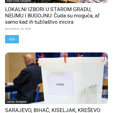
Stari Grad Sarajevo
LOKALNI IZBORI U STAROM GRADU,
NEUMU I BUGOJNU: Čuda su moguća, al’
samo kad ih tužilaštvo inicira
November 26, 2024
Više
Centar Sarajevo
SARAJEVO, BIHAĆ, KISELJAK, KREŠEVO: