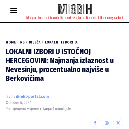
MISBIH
Mapa istraživačkih sadržaja u Bosni i Hercegovini
HOME
RS
BILEĆA
LOKALNI IZBORI U...
LOKALNI IZBORI U ISTOČNOJ
HERCEGOVINI: Najmanja izlaznost u
Nevesinju, procentualno najviše u
Berkovićima
Izvor:
direkt-portal.com
October 6, 2024
Procijenjeno vrijeme čitanja:
1
minut(a)e