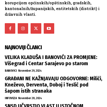
korupcijom općinskih/opštinskih, gradskih,
kantonalnih/županijskih, entitetskih (distrikt) i
državnih vlasti.
NAJNOVIJI ČLANCI
VELIKA KLADUŠA I BANOVIĆI ZA PROMJENE:
Višegrad i Centar Sarajevo po starom
BANOVICI
November 29, 2024
GRAĐANI NE KAŽNJAVAJU ODGOVORNE: Milići,
Kneževo, Derventa, Doboj i Teslić pod
šapom istih stranaka
INFOVEZA
November 28, 2024
SNSD UČVRSTIO VLAST U ISTOČNOM