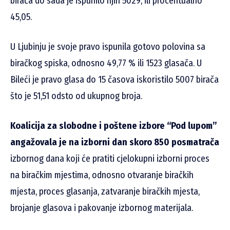
birača do sada je ispunilo njih 5029, ili procentualno
45,05.
U Ljubinju je svoje pravo ispunila gotovo polovina sa
biračkog spiska, odnosno 49,77 % ili 1523 glasača. U
Bileći je pravo glasa do 15 časova iskoristilo 5007 birača
što je 51,51 odsto od ukupnog broja.
Koalicija za slobodne i poštene izbore “Pod lupom”
angažovala je na izborni dan skoro 850 posmatrača
izbornog dana koji će pratiti cjelokupni izborni proces
na biračkim mjestima, odnosno otvaranje biračkih
mjesta, proces glasanja, zatvaranje biračkih mjesta,
brojanje glasova i pakovanje izbornog materijala.