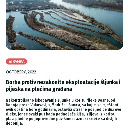
ETRAFIKA
OCTOBER 6, 2022
Borba protiv nezakonite eksploatacije šljunka i
pijeska na plećima građana
Nekontrolisano iskopavanje šljunka u koritu rijeke Bosne, od
Doboja preko Vukosavlja, Modriče i Šamca, sa kojim se mještani
ovih opština bore godinama, ostavlja strašne posljedice duž ove
rijeke, jer se svaki put kada padne jača kiša, izlijeva iz korita,
plavi plodne poljoprivredne površine i raznosi smeće sa divljih
deponija.