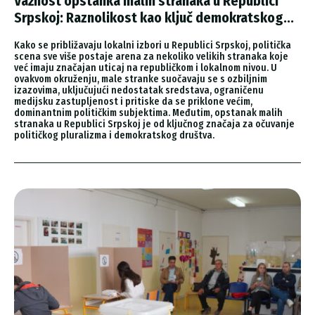
Važnost opstanka malih stranaka u Republici
Srpskoj: Raznolikost kao ključ demokratskog...
Kako se približavaju lokalni izbori u Republici Srpskoj, politička
scena sve više postaje arena za nekoliko velikih stranaka koje
već imaju značajan uticaj na republičkom i lokalnom nivou. U
ovakvom okruženju, male stranke suočavaju se s ozbiljnim
izazovima, uključujući nedostatak sredstava, ograničenu
medijsku zastupljenost i pritiske da se priklone većim,
dominantnim političkim subjektima. Međutim, opstanak malih
stranaka u Republici Srpskoj je od ključnog značaja za očuvanje
političkog pluralizma i demokratskog društva.