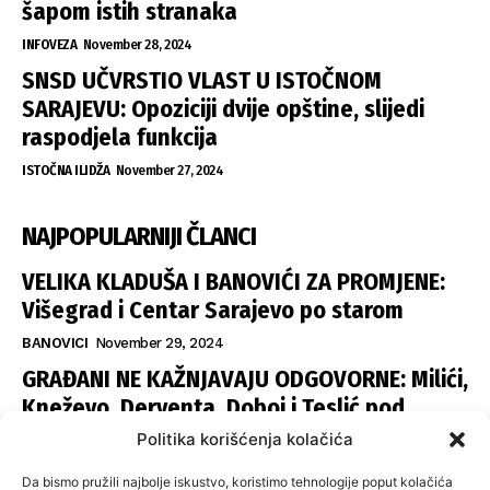
šapom istih stranaka
INFOVEZA
November 28, 2024
SNSD UČVRSTIO VLAST U ISTOČNOM
SARAJEVU: Opoziciji dvije opštine, slijedi
raspodjela funkcija
ISTOČNA ILIDŽA
November 27, 2024
NAJPOPULARNIJI ČLANCI
VELIKA KLADUŠA I BANOVIĆI ZA PROMJENE:
Višegrad i Centar Sarajevo po starom
BANOVICI
November 29, 2024
GRAĐANI NE KAŽNJAVAJU ODGOVORNE: Milići,
Kneževo, Derventa, Doboj i Teslić pod
šapom istih stranaka
Politika korišćenja kolačića
INFOVEZA
November 28, 2024
Da bismo pružili najbolje iskustvo, koristimo tehnologije poput kolačića