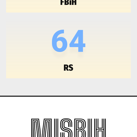
FBiH
64
RS
MISBIH