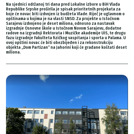
Na sjednici održanoj tri dana pred Lokalne izbore u BiH Vlada
Republike Srpske proširila je spisak prioritetnih projekata za
koje će novac biti izdvojen iz budžeta Vlade. Riječ je uglavnom o
opštinama u kojima je na vlasti SNSD. Za projekte u Istočnom
Sarajevu izdvojeno je deset miliona, odnosno za nastavak
izgradnje Osnovne škole u Istočnom Novom Sarajevu, dodatne
radove na izgradnji Rektorata i Muzičke akademije UIS, te drugu
fazu izgradnje Fakulteta fizičkog vaspitanja i sporta u Palama. U
ovoj opštini novac će biti obezbijeđen i za rekonstrukciju
objekta „Dom Partizan“ na Jahorini koji će građane koštati deset
miliona.