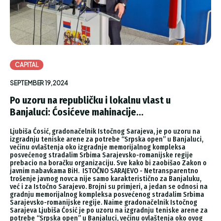
CAPITAL
SEPTEMBER 19, 2024
Po uzoru na republičku i lokalnu vlast u
Banjaluci: Ćosićeve mahinacije...
Ljubiša Ćosić, gradonačelnik Istočnog Sarajeva, je po uzoru na
izgradnju teniske arene za potrebe “Srpska open” u Banjaluci,
većinu ovlaštenja oko izgradnje memorijalnog kompleksa
posvećenog stradalim Srbima Sarajevsko-romanijske regije
prebacio na boračku organizaciju. Sve kako bi zaobišao Zakon o
javnim nabavkama BiH. ISTOČNO SARAJEVO - Netransparentno
trošenje javnog novca nije samo karakteristično za Banjaluku,
već i za Istočno Sarajevo. Brojni su primjeri, a jedan se odnosi na
gradnju memorijalnog kompleksa posvećenog stradalim Srbima
Sarajevsko-romanijske regije. Naime gradonačelnik Istočnog
Sarajeva Ljubiša Ćosić je po uzoru na izgradnju teniske arene za
potrebe “Srpska open” u Banjaluci, većinu ovlaštenja oko ovog