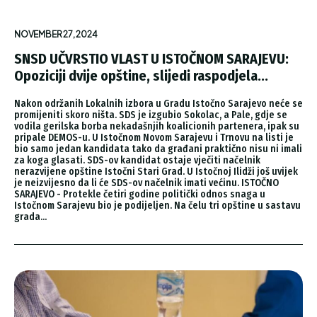
NOVEMBER 27, 2024
SNSD UČVRSTIO VLAST U ISTOČNOM SARAJEVU:
Opoziciji dvije opštine, slijedi raspodjela...
Nakon održanih Lokalnih izbora u Gradu Istočno Sarajevo neće se
promijeniti skoro ništa. SDS je izgubio Sokolac, a Pale, gdje se
vodila gerilska borba nekadašnjih koalicionih partenera, ipak su
pripale DEMOS-u. U Istočnom Novom Sarajevu i Trnovu na listi je
bio samo jedan kandidata tako da građani praktično nisu ni imali
za koga glasati. SDS-ov kandidat ostaje vječiti načelnik
nerazvijene opštine Istočni Stari Grad. U Istočnoj Ilidži još uvijek
je neizvijesno da li će SDS-ov načelnik imati većinu. ISTOČNO
SARAJEVO - Protekle četiri godine politički odnos snaga u
Istočnom Sarajevu bio je podijeljen. Na čelu tri opštine u sastavu
grada...