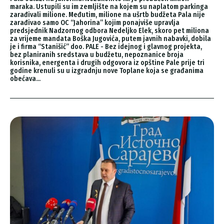
maraka. Ustupili su im zemljište na kojem su naplatom parkinga
zarađivali milione. Međutim, milione na ušrtb budžeta Pala nije
zarađivao samo OC “Jahorina” kojim ponajviše upravlja
predsjednik Nadzornog odbora Nedeljko Elek, skoro pet miliona
za vrijeme mandata Boška Jugovića, putem javnih nabavki, dobila
je i firma “Stanišić” doo. PALE - Bez idejnog i glavnog projekta,
bez planiranih sredstava u budžetu, nepoznanice broja
korisnika, energenta i drugih odgovora iz opštine Pale prije tri
godine krenuli su u izgradnju nove Toplane koja se građanima
obećava...