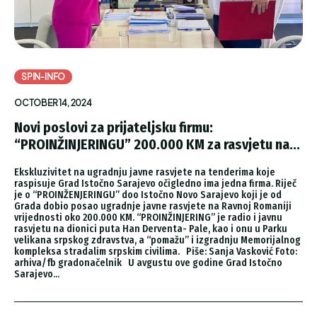
SPIN-INFO
OCTOBER 14, 2024
Novi poslovi za prijateljsku firmu:
“PROINŽINJERINGU” 200.000 KM za rasvjetu na...
Ekskluzivitet na ugradnju javne rasvjete na tenderima koje
raspisuje Grad Istočno Sarajevo očigledno ima jedna firma. Riječ
je o “PROINŽENJERINGU” doo Istočno Novo Sarajevo koji je od
Grada dobio posao ugradnje javne rasvjete na Ravnoj Romaniji
vrijednosti oko 200.000 KM. “PROINŽINJERING” je radio i javnu
rasvjetu na dionici puta Han Derventa- Pale, kao i onu u Parku
velikana srpskog zdravstva, a “pomažu” i izgradnju Memorijalnog
kompleksa stradalim srpskim civilima. Piše: Sanja Vasković Foto:
arhiva/fb gradonačelnik U avgustu ove godine Grad Istočno
Sarajevo...