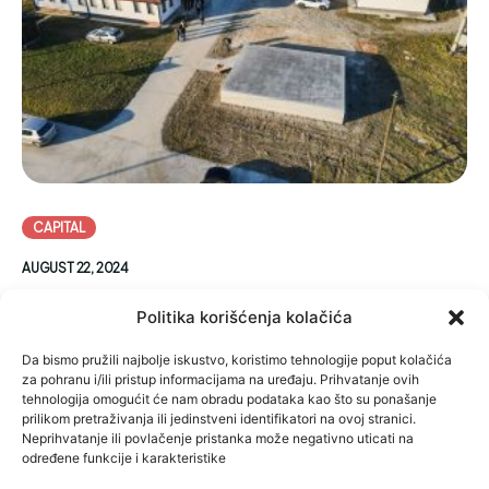
CAPITAL
AUGUST 22, 2024
Ćosić raspisao konkurs za idejno rješenje
Politika korišćenja kolačića
pasarele koje je već predstavio
Da bismo pružili najbolje iskustvo, koristimo tehnologije poput kolačića
ISTOČNO SARAJEVO – Grad Istočno Sarajevo objavio je nedavno
za pohranu i/ili pristup informacijama na uređaju. Prihvatanje ovih
tender za izbor idejnog rješenja izgleda pasarele koja bi po
tehnologija omogućit će nam obradu podataka kao što su ponašanje
okončanju izgradnje trebala spojiti opštine Istočna Ilidža i
prilikom pretraživanja ili jedinstveni identifikatori na ovoj stranici.
Istočno Novo Sarajevo, iako je gradonačelnik Ljubiša Ćosić još
Neprihvatanje ili povlačenje pristanka može negativno uticati na
prije tri mjeseca objavio slike za koje je tvrdio da predstavljaju
određene funkcije i karakteristike
idejno rješenje za tu pasarelu.