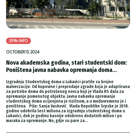
SPIN-INFO
OCTOBER 13, 2024
Nova akademska godina, stari studentski dom:
Poništena javna nabavka opremanja doma...
Izgradnju Studentskog doma u Lukavici pratile su brojne
malverzacije. Od kupovine i preprodaje zgrade koja je adaptirana
za potrebe doma do potrošenog novca koji je Vlada RS dala za
opremanje pomenutog objekta. Javna nabavka opremanje
studentskog doma ocijenjena je rizičnom, a u međuvremenu je i
poništena. Piše: Sanja Vasković Vlada Republike Srpske je 2018.
godine odobrila šest miliona za izgradnju studentskog doma u
Lukavici, dok je godinu kasnije odobreno dodatnih milion i po
maraka za opremanje. No, gdje su pare za...