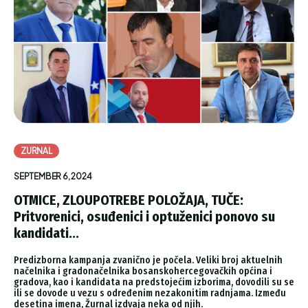
ZURNAL
SEPTEMBER 6, 2024
OTMICE, ZLOUPOTREBE POLOŽAJA, TUČE:
Pritvorenici, osuđenici i optuženici ponovo su
kandidati...
Predizborna kampanja zvanično je počela. Veliki broj aktuelnih
načelnika i gradonačelnika bosanskohercegovačkih općina i
gradova, kao i kandidata na predstojećim izborima, dovodili su se
ili se dovode u vezu s određenim nezakonitim radnjama. Između
desetina imena, Žurnal izdvaja neka od njih.