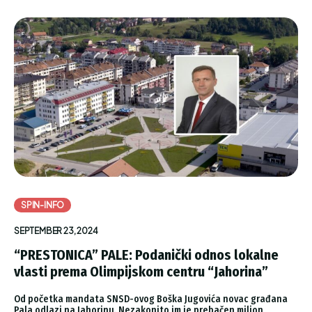
SPIN-INFO
SEPTEMBER 23, 2024
“PRESTONICA” PALE: Podanički odnos lokalne
vlasti prema Olimpijskom centru “Jahorina”
Od početka mandata SNSD-ovog Boška Jugovića novac građana
Pala odlazi na Jahorinu. Nezakonito im je prebačen milion