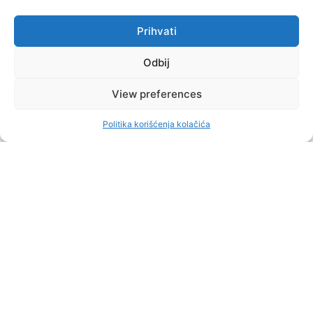
Prihvati
Odbij
View preferences
Politika korišćenja kolačića
CAPITAL
AUGUST 22, 2024
Ćosićeva želja ispunjena: „2D plan“ pobijedio na