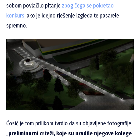
sobom povlačilo pitanje
zbog čega se pokretao
konkurs
, ako je idejno rješenje izgleda te pasarele
spremno.
Ćosić je tom prilikom tvrdio da su objavljene fotografije
„
preliminarni crteži, koje su uradile njegove kolege