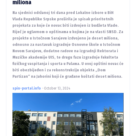
miliona
Na sjednici održanoj tri dana pred Lokalne izbore u BiH
Vlada Republike Srpske proširila je spisak prioritetnih
projekata za koje će novac biti izdvojen iz budžeta Vlade.
Riječ je uglavnom o opštinama u kojima je na vlasti SNSD. Za
projekte u Istočnom Sarajevu izdvojeno je deset miliona,
odnosno za nastavak izgradnje Osnovne škole u Istočnom
Novom Sarajevu, dodatne radove na izgradnji Rektorata i
Muzičke akademije UIS, te drugu fazu izgradnje Fakulteta
fizičkog vaspitanja i sporta u Palama. U ovoj opštini novac će
biti obezbijeđen i za rekonstrukciju objekta „Dom
Partizan“ na Jahorini koji će građane koštati deset miliona.
spin-portal.info
-
October 13, 2024