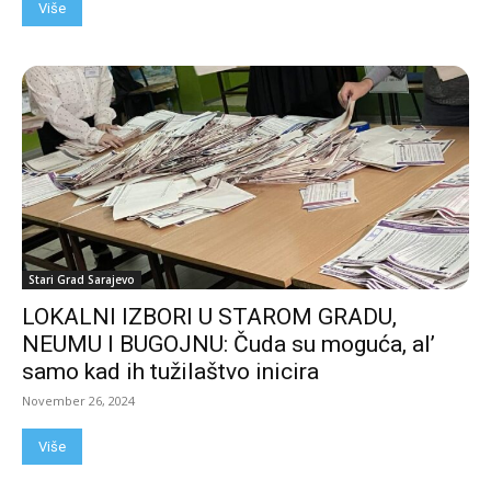
Više
Stari Grad Sarajevo
LOKALNI IZBORI U STAROM GRADU,
NEUMU I BUGOJNU: Čuda su moguća, al’
samo kad ih tužilaštvo inicira
November 26, 2024
Više