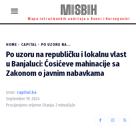
MISBIH
Mapa istraživačkih sadržaja u Bosni i Hercegovini
HOME
CAPITAL
PO UZORU NA...
Po uzoru na republičku i lokalnu vlast
u Banjaluci: Ćosićeve mahinacije sa
Zakonom o javnim nabavkama
Izvor:
capital.ba
September 19, 2024
Procijenjeno vrijeme čitanja:
2
minut(a)e