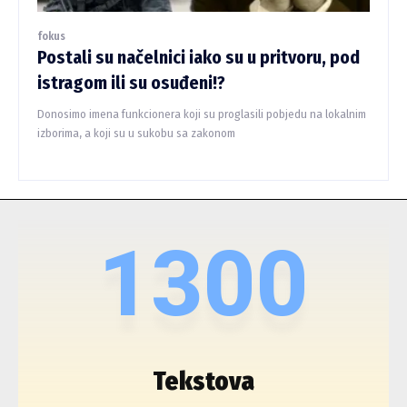
fokus
Postali su načelnici iako su u pritvoru, pod
istragom ili su osuđeni!?
Donosimo imena funkcionera koji su proglasili pobjedu na lokalnim
izborima, a koji su u sukobu sa zakonom
1300
Tekstova