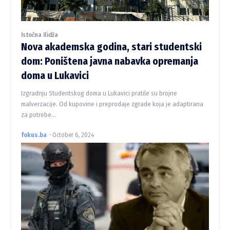
Istočna Ilidža
Nova akademska godina, stari studentski
dom: Poništena javna nabavka opremanja
doma u Lukavici
Izgradnju Studentskog doma u Lukavici pratile su brojne
malverzacije. Od kupovine i preprodaje zgrade koja je adaptirana
za potrebe...
fokus.ba
-
October 6, 2024