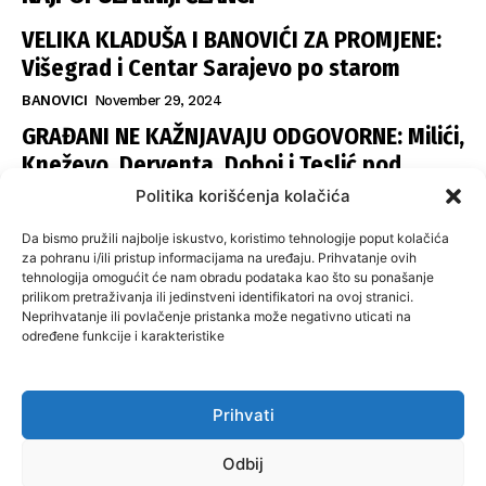
VELIKA KLADUŠA I BANOVIĆI ZA PROMJENE:
Višegrad i Centar Sarajevo po starom
BANOVICI
November 29, 2024
GRAĐANI NE KAŽNJAVAJU ODGOVORNE: Milići,
Kneževo, Derventa, Doboj i Teslić pod
šapom istih stranaka
Politika korišćenja kolačića
INFOVEZA
November 28, 2024
Da bismo pružili najbolje iskustvo, koristimo tehnologije poput kolačića
SNSD UČVRSTIO VLAST U ISTOČNOM
za pohranu i/ili pristup informacijama na uređaju. Prihvatanje ovih
tehnologija omogućit će nam obradu podataka kao što su ponašanje
SARAJEVU: Opoziciji dvije opštine, slijedi
prilikom pretraživanja ili jedinstveni identifikatori na ovoj stranici.
raspodjela funkcija
Neprihvatanje ili povlačenje pristanka može negativno uticati na
određene funkcije i karakteristike
ISTOČNA ILIDŽA
November 27, 2024
Prihvati
O nama
Uslovi koristenja
Politika privatnosti
Kontakt
Odbij