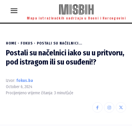
MISBIH
Mapa istraživačkih sadržaja u Bosni i Hercegovini
HOME
FOKUS
POSTALI SU NAČELNICI...
Postali su načelnici iako su u pritvoru,
pod istragom ili su osuđeni!?
Izvor:
fokus.ba
October 6, 2024
Procijenjeno vrijeme čitanja:
3
minut(a)e