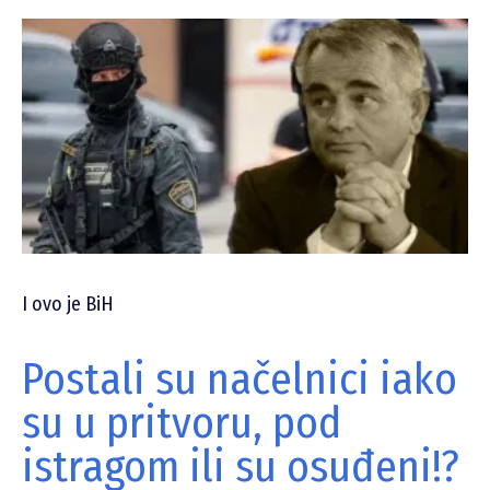
I ovo je BiH
Postali su načelnici iako
su u pritvoru, pod
istragom ili su osuđeni!?