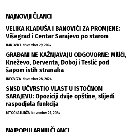
NAJNOVIJI ČLANCI
VELIKA KLADUŠA I BANOVIĆI ZA PROMJENE:
Višegrad i Centar Sarajevo po starom
BANOVICI
November 29, 2024
GRAĐANI NE KAŽNJAVAJU ODGOVORNE: Milići,
Kneževo, Derventa, Doboj i Teslić pod
šapom istih stranaka
INFOVEZA
November 28, 2024
SNSD UČVRSTIO VLAST U ISTOČNOM
SARAJEVU: Opoziciji dvije opštine, slijedi
raspodjela funkcija
ISTOČNA ILIDŽA
November 27, 2024
NAJPOPULARNIJI ČLANCI