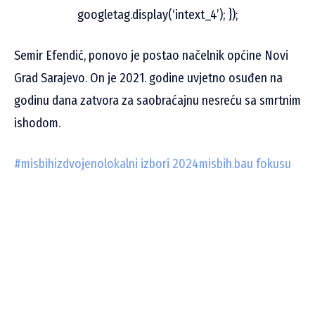
googletag.display(‘intext_4’); });
Semir Efendić, ponovo je postao načelnik općine Novi
Grad Sarajevo. On je 2021. godine uvjetno osuđen na
godinu dana zatvora za saobraćajnu nesreću sa smrtnim
ishodom.
#misbih
izdvojeno
lokalni izbori 2024
misbih.ba
u fokusu