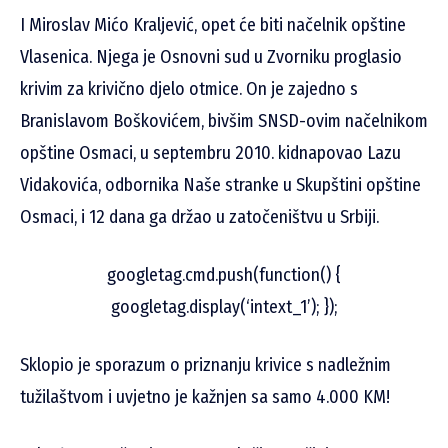
I Miroslav Mićo Kraljević, opet će biti načelnik opštine
Vlasenica. Njega je Osnovni sud u Zvorniku proglasio
krivim za krivično djelo otmice. On je zajedno s
Branislavom Boškovićem, bivšim SNSD-ovim načelnikom
opštine Osmaci, u septembru 2010. kidnapovao Lazu
Vidakovića, odbornika Naše stranke u Skupštini opštine
Osmaci, i 12 dana ga držao u zatočeništvu u Srbiji.
googletag.cmd.push(function() {
googletag.display(‘intext_1’); });
Sklopio je sporazum o priznanju krivice s nadležnim
tužilaštvom i uvjetno je kažnjen sa samo 4.000 KM!