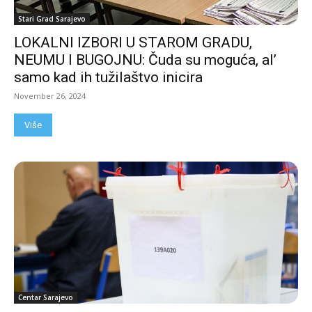
Stari Grad Sarajevo
LOKALNI IZBORI U STAROM GRADU,
NEUMU I BUGOJNU: Čuda su moguća, al’
samo kad ih tužilaštvo inicira
November 26, 2024
Više
Centar Sarajevo