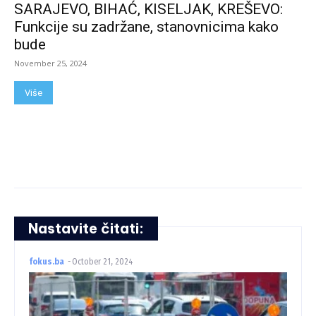
SARAJEVO, BIHAĆ, KISELJAK, KREŠEVO:
Funkcije su zadržane, stanovnicima kako
bude
November 25, 2024
Više
Nastavite čitati:
fokus.ba
-
October 21, 2024