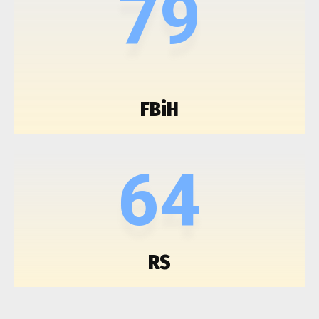
79
FBiH
64
RS