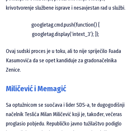
krivotvorenje službene isprave i nesavjestan rad u službi.
googletag.cmd.push(function() {
googletag.display(‘intext_3’); });
Ovaj sudski proces je u toku, ali to nije spriječilo Fuada
Kasumovića da se opet kandiduje za gradonačelnika
Zenice.
Miličević i Memagić
Sa optužnicom se suočava i lider SDS-a, te dugogodišnji
načelnik Teslića Milan Miličević koji je, također, večeras
proglasio pobjedu. Republičko javno tužilaštvo podiglo