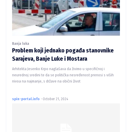
Banja luka
Problem koji jednako pogađa stanovnike
Sarajeva, Banje Luke i Mostara
Arhitekta Jesenko Krpo naglašava da živimo u specifičnoj i
neurednoj sredini te da se politička nesređenost prenosi s viših
nivoa na najmanje, s države na obični život
spin-portal.info
-
October 21, 2024