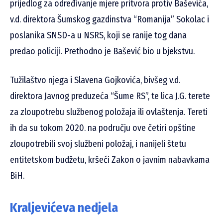
prijedlog za određivanje mjere pritvora protiv Baševića,
v.d. direktora Šumskog gazdinstva “Romanija” Sokolac i
poslanika SNSD-a u NSRS, koji se ranije tog dana
predao policiji. Prethodno je Bašević bio u bjekstvu.
Tužilaštvo njega i Slavena Gojkovića, bivšeg v.d.
direktora Javnog preduzeća “Šume RS”, te lica J.G. terete
za zloupotrebu službenog položaja ili ovlaštenja. Tereti
ih da su tokom 2020. na području ove četiri opštine
zloupotrebili svoj službeni položaj, i nanijeli štetu
entitetskom budžetu, kršeći Zakon o javnim nabavkama
BiH.
Kraljevićeva nedjela