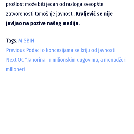
prošlost može biti jedan od razloga sveopšte
zatvorenosti tamošnje javnosti.
Kraljević se nije
javljao na pozive našeg medija.
Tags:
MISBIH
C
Previous
Podaci o koncesijama se kriju od javnosti
Next
OC “Jahorina” u milionskim dugovima, a menadžeri
o
milioneri
n
t
i
n
u
e