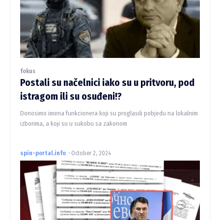
fokus
Postali su načelnici iako su u pritvoru, pod
istragom ili su osuđeni!?
Donosimo imena funkcionera koji su proglasili pobjedu na lokalnim
izborima, a koji su u sukobu sa zakonom
spin-portal.info
-
October 2, 2024