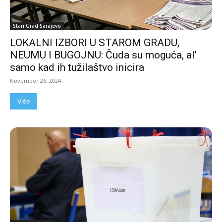
Stari Grad Sarajevo
LOKALNI IZBORI U STAROM GRADU,
NEUMU I BUGOJNU: Čuda su moguća, al’
samo kad ih tužilaštvo inicira
November 26, 2024
Više