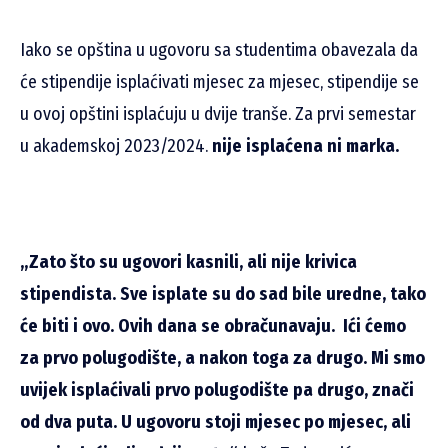
Iako se opština u ugovoru sa studentima obavezala da
će stipendije isplaćivati mjesec za mjesec, stipendije se
u ovoj opštini isplaćuju u dvije tranše. Za prvi semestar
u akademskoj 2023/2024.
nije isplaćena ni marka.
„Zato što su ugovori kasnili, ali nije krivica
stipendista. Sve isplate su do sad bile uredne, tako
će biti i ovo. Ovih dana se obračunavaju. Ići ćemo
za prvo polugodište, a nakon toga za drugo. Mi smo
uvijek isplaćivali prvo polugodište pa drugo, znači
od dva puta. U ugovoru stoji mjesec po mjesec, ali