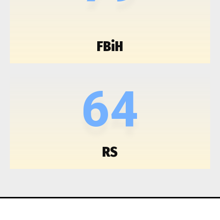
FBiH
64
RS