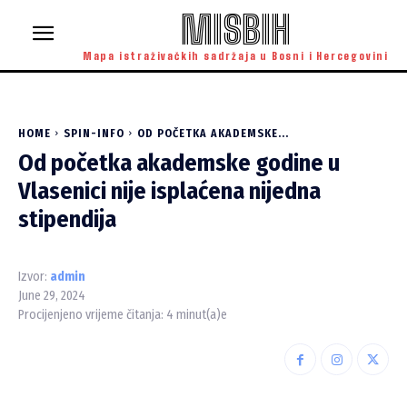
MISBIH
Mapa istraživačkih sadržaja u Bosni i Hercegovini
HOME
SPIN-INFO
OD POČETKA AKADEMSKE...
Od početka akademske godine u
Vlasenici nije isplaćena nijedna
stipendija
Izvor:
admin
June 29, 2024
Procijenjeno vrijeme čitanja:
4
minut(a)e