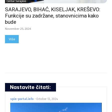
Centar Sarajevo
SARAJEVO, BIHAĆ, KISELJAK, KREŠEVO:
Funkcije su zadržane, stanovnicima kako
bude
November 25, 2024
Više
Nastavite čitati:
spin-portal.info
-
October 13, 2024