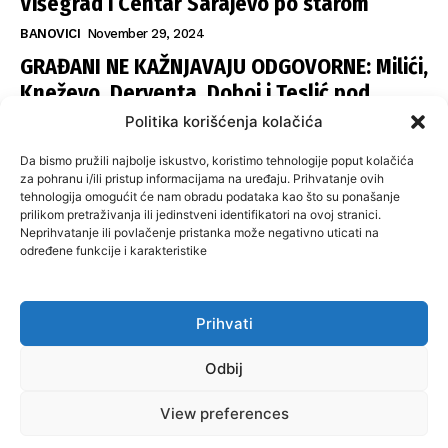
Višegrad i Centar Sarajevo po starom
BANOVICI
November 29, 2024
GRAĐANI NE KAŽNJAVAJU ODGOVORNE: Milići,
Kneževo, Derventa, Doboj i Teslić pod
šapom istih stranaka
Politika korišćenja kolačića
INFOVEZA
November 28, 2024
Da bismo pružili najbolje iskustvo, koristimo tehnologije poput kolačića
SNSD UČVRSTIO VLAST U ISTOČNOM
za pohranu i/ili pristup informacijama na uređaju. Prihvatanje ovih
tehnologija omogućit će nam obradu podataka kao što su ponašanje
SARAJEVU: Opoziciji dvije opštine, slijedi
prilikom pretraživanja ili jedinstveni identifikatori na ovoj stranici.
raspodjela funkcija
Neprihvatanje ili povlačenje pristanka može negativno uticati na
određene funkcije i karakteristike
ISTOČNA ILIDŽA
November 27, 2024
Prihvati
O nama
Uslovi koristenja
Politika privatnosti
Kontakt
Odbij
Politika korišćenja kolačića
Impresum
View preferences