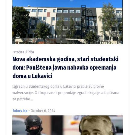
Istočna Ilidža
Nova akademska godina, stari studentski
dom: Poništena javna nabavka opremanja
doma u Lukavici
Izgradnju Studentskog doma u Lukavici pratile su brojne
malverzacije. Od kupovine i preprodaje zgrade koja je adaptirana
za potrebe...
fokus.ba
-
October 6, 2024