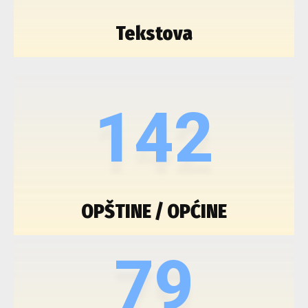
Tekstova
142
OPŠTINE / OPĆINE
79