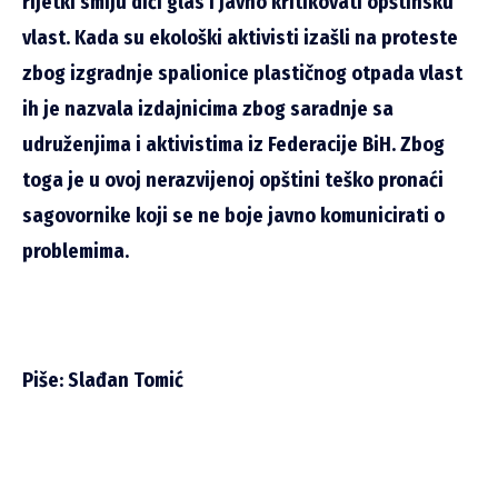
rijetki smiju dići glas i javno kritikovati opštinsku
vlast. Kada su ekološki aktivisti izašli na proteste
zbog izgradnje spalionice plastičnog otpada vlast
ih je nazvala izdajnicima zbog saradnje sa
udruženjima i aktivistima iz Federacije BiH. Zbog
toga je u ovoj nerazvijenoj opštini teško pronaći
sagovornike koji se ne boje javno komunicirati o
problemima.
Piše: Slađan Tomić