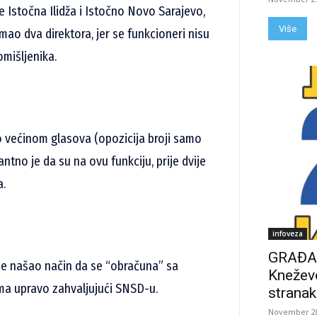
e Istočna Ilidža i Istočno Novo Sarajevo,
Više
 imao dva direktora, jer se funkcioneri nisu
omišljenika.
 većinom glasova (opozicija broji samo
antno je da su na ovu funkciju, prije dvije
a.
infoveza
GRAĐAN
je našao način da se “obračuna” sa
Kneževo
ma upravo zahvaljujući SNSD-u.
stranak
November 28