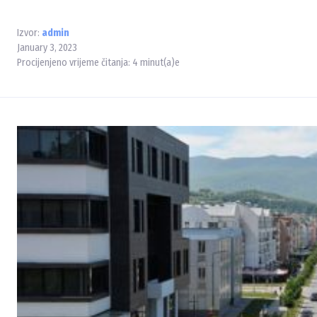
Izvor:
admin
January 3, 2023
Procijenjeno vrijeme čitanja:
4
minut(a)e