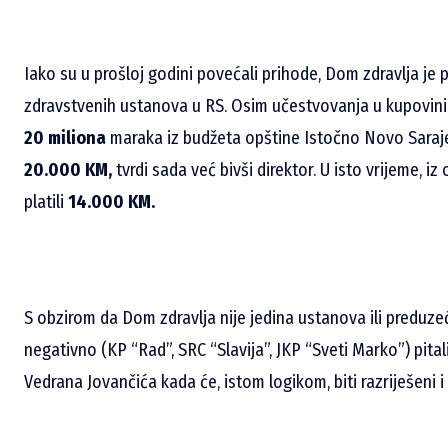
Iako su u prošloj godini povećali prihode, Dom zdravlja je
zdravstvenih ustanova u RS. Osim učestvovanja u kupovini
20 miliona
maraka iz budžeta opštine Istočno Novo Saraje
20.000 KM,
tvrdi sada već bivši direktor. U isto vrijeme, 
platili
14.000 KM.
S obzirom da Dom zdravlja nije jedina ustanova ili preduzeće
negativno (KP “Rad”, SRC “Slavija”, JKP “Sveti Marko”) pit
Vedrana Jovančića kada će, istom logikom, biti razriješeni i o