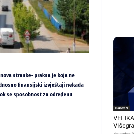
anova stranke- praksa je koja ne
dnosno finansijski izvještaji nekada
, dok se sposobnost za određenu
Banovici
VELIKA
Višegra
November 29