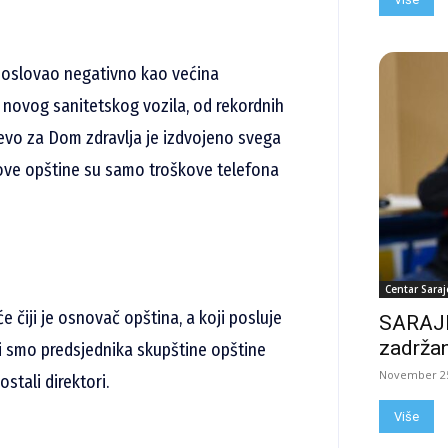
 poslovao negativno kao većina
 novog sanitetskog vozila, od rekordnih
vo za Dom zdravlja je izdvojeno svega
iz ove opštine su samo troškove telefona
Centar Saraj
 čiji je osnovač opština, a koji posluje
SARAJE
zadržan
ali smo predsjednika skupštine opštine
November 25
stali direktori.
Više