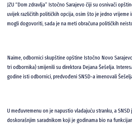
JZU “Dom zdravlja” Istočno Sarajevo čiji su osnivači opštin
uvijek različitih političkih opcija, osim što je jedno vrijeme
mogli dogovoriti, sada je na meti obračuna političkih neist
Naime, odbornici skupštine opštine Istočno Novo Sarajevo
tri odbornika) smijenili su direktora Dejana Šešelja. Interes
godine isti odbornici, predvođeni SNSD-a imenovali Šešelj
U međuvremenu on je napustio vladajuću stranku, a SNSD 
doskorašnjim saradnikom koji je godinama bio na funkcija