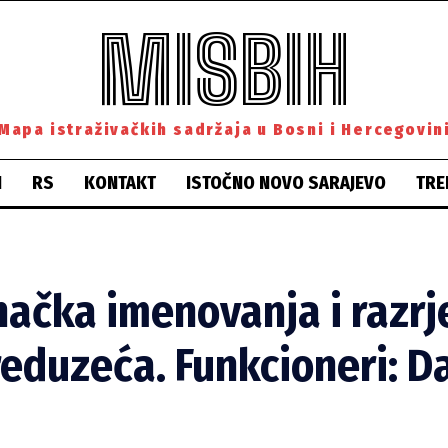
MISBIH
Mapa istraživačkih sadržaja u Bosni i Hercegovin
H
RS
KONTAKT
ISTOČNO NOVO SARAJEVO
TRE
načka imenovanja i razrj
eduzeća. Funkcioneri: Da