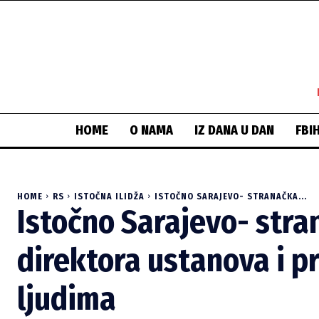
HOME
O NAMA
IZ DANA U DAN
FBI
HOME
RS
ISTOČNA ILIDŽA
ISTOČNO SARAJEVO- STRANAČKA...
Istočno Sarajevo- stra
direktora ustanova i pr
ljudima