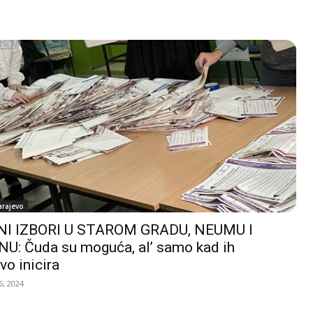
arajevo
I IZBORI U STAROM GRADU, NEUMU I
U: Čuda su moguća, al’ samo kad ih
vo inicira
, 2024