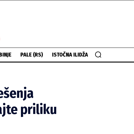
i
BINJE
PALE (RS)
ISTOČNA ILIDŽA
ešenja
jte priliku