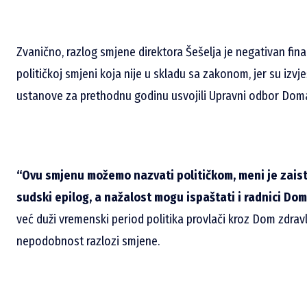
Zvanično, razlog smjene direktora Šešelja je negativan finan
političkoj smjeni koja nije u skladu sa zakonom, jer su izv
ustanove za prethodnu godinu usvojili Upravni odbor Doma 
“Ovu smjenu možemo nazvati političkom, meni je zaista
sudski epilog, a nažalost mogu ispaštati i radnici Dom
već duži vremenski period politika provlači kroz Dom zdravl
nepodobnost razlozi smjene.