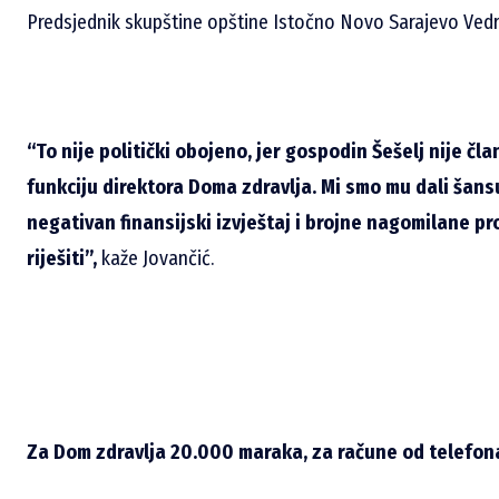
Predsjednik skupštine opštine Istočno Novo Sarajevo Vedra
“To nije politički obojeno, jer gospodin Šešelj nije čl
funkciju direktora Doma zdravlja. Mi smo mu dali šansu
negativan finansijski izvještaj i brojne nagomilane 
riješiti”,
kaže Jovančić.
Za Dom zdravlja 20.000 maraka, za račune od telefon