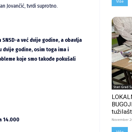
Više
n Jovančić, tvrdi suprotno.
an SNSD-a već dvije godine, a obavlja
 dvije godine, osim toga ima i
probleme koje smo takođe pokušali
Stari Grad S
LOKALN
BUGOJN
tužilašt
a 14.000
November 26
Više