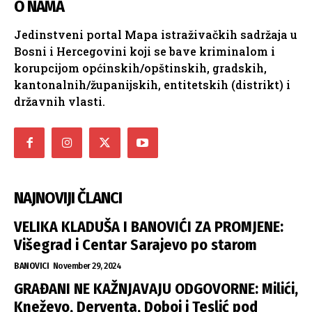
O NAMA
Jedinstveni portal Mapa istraživačkih sadržaja u
Bosni i Hercegovini koji se bave kriminalom i
korupcijom općinskih/opštinskih, gradskih,
kantonalnih/županijskih, entitetskih (distrikt) i
državnih vlasti.
NAJNOVIJI ČLANCI
VELIKA KLADUŠA I BANOVIĆI ZA PROMJENE:
Višegrad i Centar Sarajevo po starom
BANOVICI
November 29, 2024
GRAĐANI NE KAŽNJAVAJU ODGOVORNE: Milići,
Kneževo, Derventa, Doboj i Teslić pod