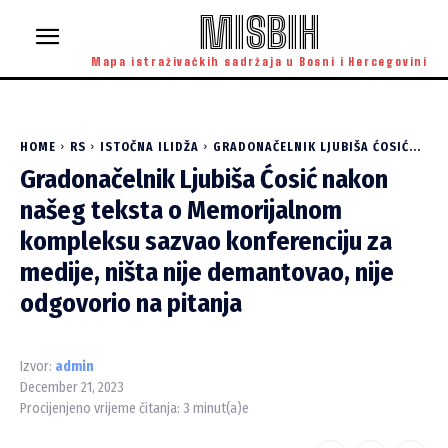
MISBIH
Mapa istraživačkih sadržaja u Bosni i Hercegovini
HOME
RS
ISTOČNA ILIDŽA
GRADONAČELNIK LJUBIŠA ĆOSIĆ...
Gradonačelnik Ljubiša Ćosić nakon
našeg teksta o Memorijalnom
kompleksu sazvao konferenciju za
medije, ništa nije demantovao, nije
odgovorio na pitanja
Izvor:
admin
December 21, 2023
Procijenjeno vrijeme čitanja:
3
minut(a)e