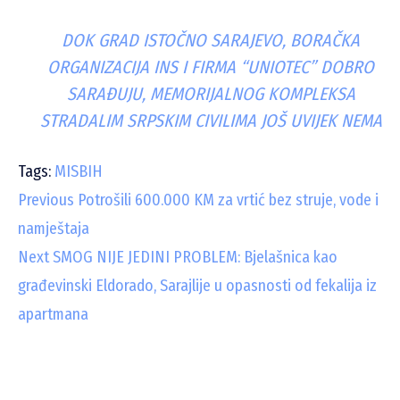
DOK GRAD ISTOČNO SARAJEVO, BORAČKA
ORGANIZACIJA INS I FIRMA “UNIOTEC” DOBRO
SARAĐUJU, MEMORIJALNOG KOMPLEKSA
STRADALIM SRPSKIM CIVILIMA JOŠ UVIJEK NEMA
Tags:
MISBIH
C
Previous
Potrošili 600.000 KM za vrtić bez struje, vode i
namještaja
o
Next
SMOG NIJE JEDINI PROBLEM: Bjelašnica kao
n
građevinski Eldorado, Sarajlije u opasnosti od fekalija iz
t
apartmana
i
n