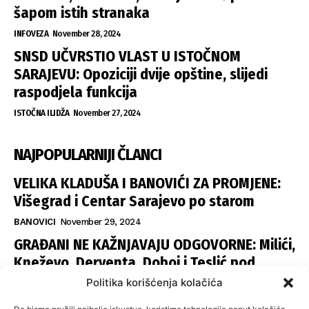
šapom istih stranaka
INFOVEZA
November 28, 2024
SNSD UČVRSTIO VLAST U ISTOČNOM
SARAJEVU: Opoziciji dvije opštine, slijedi
raspodjela funkcija
ISTOČNA ILIDŽA
November 27, 2024
NAJPOPULARNIJI ČLANCI
VELIKA KLADUŠA I BANOVIĆI ZA PROMJENE:
Višegrad i Centar Sarajevo po starom
BANOVICI
November 29, 2024
GRAĐANI NE KAŽNJAVAJU ODGOVORNE: Milići,
Kneževo, Derventa, Doboj i Teslić pod
šapom istih stranaka
Politika korišćenja kolačića
INFOVEZA
November 28, 2024