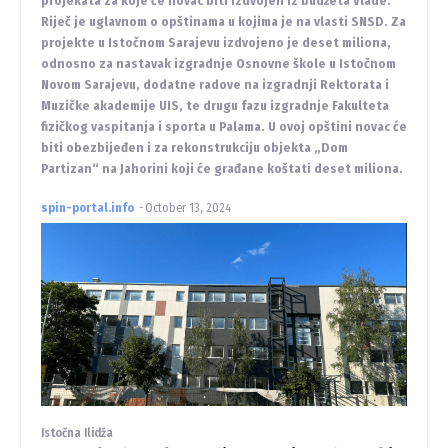
projekata za koje će novac biti izdvojen iz budžeta Vlade.
Riječ je uglavnom o opštinama u kojima je na vlasti SNSD. Za
projekte u Istočnom Sarajevu izdvojeno je deset miliona,
odnosno za nastavak izgradnje Osnovne škole u Istočnom
Novom Sarajevu, dodatne radove na izgradnji Rektorata i
Muzičke akademije UIS, te drugu fazu izgradnje Fakulteta
fizičkog vaspitanja i sporta u Palama. U ovoj opštini novac će
biti obezbijeđen i za rekonstrukciju objekta „Dom
Partizan“ na Jahorini koji će građane koštati deset miliona.
spin-portal.info
-
October 13, 2024
Istočna Ilidža