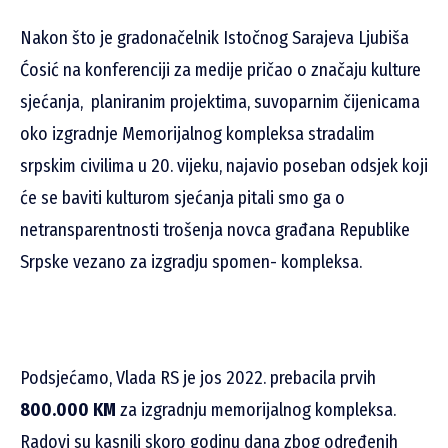
Nakon što je g
radonačelnik Istočnog Sarajeva Ljubiša
Ćosić na konferenciji za medije pričao o značaju kulture
sjećanja, planiranim projektima, suvoparnim čijenicama
oko izgradnje Memorijalnog kompleksa stradalim
srpskim civilima u 20. vijeku, najavio poseban odsjek koji
će se baviti kulturom sjećanja pitali smo ga o
netransparentnosti trošenja novca građana Republike
Srpske vezano za izgradju spomen- kompleksa.
Podsjećamo, Vlada RS je jos 2022. prebacila prvih
800.000 KM
za izgradnju memorijalnog kompleksa.
Radovi su kasnili skoro godinu dana zbog određenih