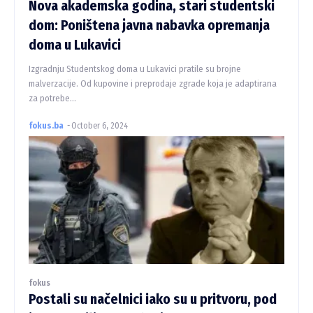
Nova akademska godina, stari studentski
dom: Poništena javna nabavka opremanja
doma u Lukavici
Izgradnju Studentskog doma u Lukavici pratile su brojne
malverzacije. Od kupovine i preprodaje zgrade koja je adaptirana
za potrebe...
fokus.ba
-
October 6, 2024
fokus
Postali su načelnici iako su u pritvoru, pod