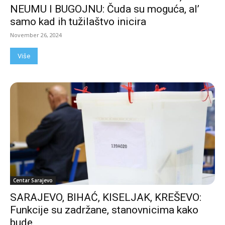
NEUMU I BUGOJNU: Čuda su moguća, al’
samo kad ih tužilaštvo inicira
November 26, 2024
Više
Centar Sarajevo
SARAJEVO, BIHAĆ, KISELJAK, KREŠEVO:
Funkcije su zadržane, stanovnicima kako
bude