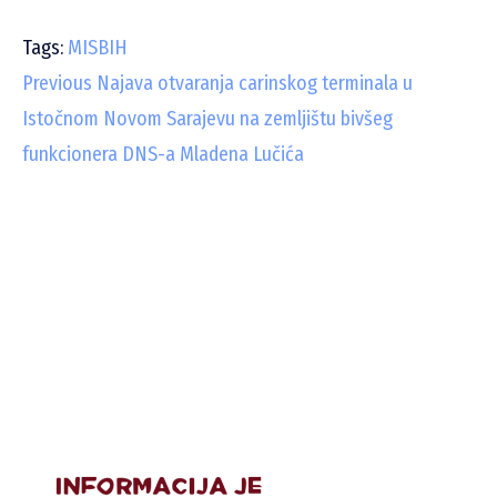
Tags:
MISBIH
C
Previous
Najava otvaranja carinskog terminala u
Istočnom Novom Sarajevu na zemljištu bivšeg
o
funkcionera DNS-a Mladena Lučića
n
t
i
n
u
e
R
e