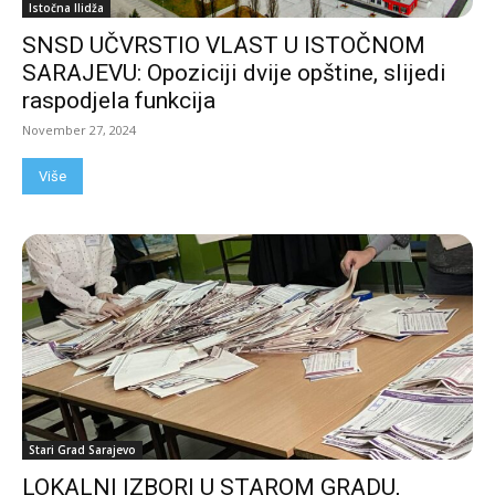
Istočna Ilidža
SNSD UČVRSTIO VLAST U ISTOČNOM
SARAJEVU: Opoziciji dvije opštine, slijedi
raspodjela funkcija
November 27, 2024
Više
Stari Grad Sarajevo
LOKALNI IZBORI U STAROM GRADU,