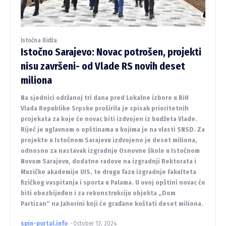
Istočna Ilidža
Istočno Sarajevo: Novac potrošen, projekti
nisu završeni- od Vlade RS novih deset
miliona
Na sjednici održanoj tri dana pred Lokalne izbore u BiH
Vlada Republike Srpske proširila je spisak prioritetnih
projekata za koje će novac biti izdvojen iz budžeta Vlade.
Riječ je uglavnom o opštinama u kojima je na vlasti SNSD. Za
projekte u Istočnom Sarajevu izdvojeno je deset miliona,
odnosno za nastavak izgradnje Osnovne škole u Istočnom
Novom Sarajevu, dodatne radove na izgradnji Rektorata i
Muzičke akademije UIS, te drugu fazu izgradnje Fakulteta
fizičkog vaspitanja i sporta u Palama. U ovoj opštini novac će
biti obezbijeđen i za rekonstrukciju objekta „Dom
Partizan“ na Jahorini koji će građane koštati deset miliona.
spin-portal.info
-
October 13, 2024