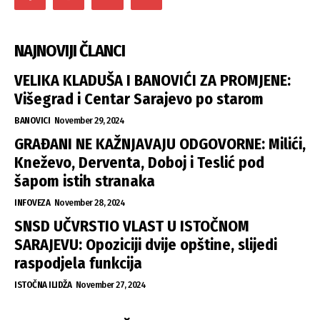
NAJNOVIJI ČLANCI
VELIKA KLADUŠA I BANOVIĆI ZA PROMJENE:
Višegrad i Centar Sarajevo po starom
BANOVICI
November 29, 2024
GRAĐANI NE KAŽNJAVAJU ODGOVORNE: Milići,
Kneževo, Derventa, Doboj i Teslić pod
šapom istih stranaka
INFOVEZA
November 28, 2024
SNSD UČVRSTIO VLAST U ISTOČNOM
SARAJEVU: Opoziciji dvije opštine, slijedi
raspodjela funkcija
ISTOČNA ILIDŽA
November 27, 2024