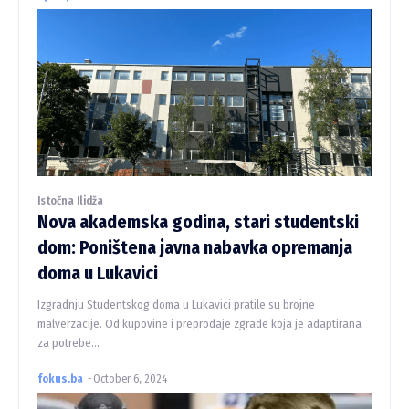
Istočna Ilidža
Nova akademska godina, stari studentski
dom: Poništena javna nabavka opremanja
doma u Lukavici
Izgradnju Studentskog doma u Lukavici pratile su brojne
malverzacije. Od kupovine i preprodaje zgrade koja je adaptirana
za potrebe...
fokus.ba
-
October 6, 2024