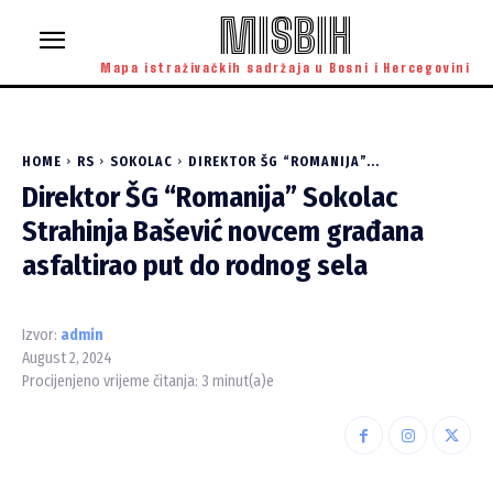
MISBIH
Mapa istraživačkih sadržaja u Bosni i Hercegovini
HOME
RS
SOKOLAC
DIREKTOR ŠG “ROMANIJA”...
Direktor ŠG “Romanija” Sokolac
Strahinja Bašević novcem građana
asfaltirao put do rodnog sela
Izvor:
admin
August 2, 2024
Procijenjeno vrijeme čitanja:
3
minut(a)e