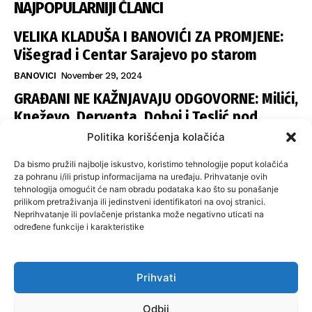
NAJPOPULARNIJI ČLANCI
VELIKA KLADUŠA I BANOVIĆI ZA PROMJENE:
Višegrad i Centar Sarajevo po starom
BANOVICI
November 29, 2024
GRAĐANI NE KAŽNJAVAJU ODGOVORNE: Milići,
Kneževo, Derventa, Doboj i Teslić pod
šapom istih stranaka
Politika korišćenja kolačića
INFOVEZA
November 28, 2024
Da bismo pružili najbolje iskustvo, koristimo tehnologije poput kolačića
SNSD UČVRSTIO VLAST U ISTOČNOM
za pohranu i/ili pristup informacijama na uređaju. Prihvatanje ovih
tehnologija omogućit će nam obradu podataka kao što su ponašanje
SARAJEVU: Opoziciji dvije opštine, slijedi
prilikom pretraživanja ili jedinstveni identifikatori na ovoj stranici.
raspodjela funkcija
Neprihvatanje ili povlačenje pristanka može negativno uticati na
određene funkcije i karakteristike
ISTOČNA ILIDŽA
November 27, 2024
Prihvati
O nama
Uslovi koristenja
Politika privatnosti
Kontakt
Odbij