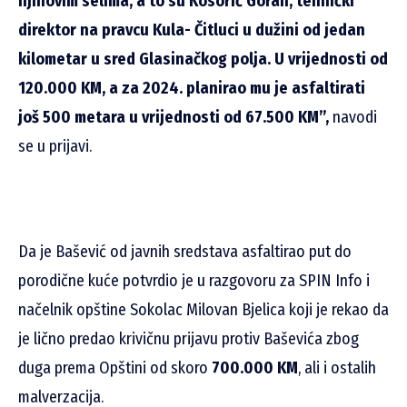
njihovim selima, a to su Kosorić Goran, tehnički
direktor na pravcu Kula- Čitluci u dužini od jedan
kilometar u sred Glasinačkog polja. U vrijednosti od
120.000 KM, a za 2024. planirao mu je asfaltirati
još 500 metara u vrijednosti od 67.500 KM”,
navodi
se u prijavi.
Da je Bašević od javnih sredstava asfaltirao put do
porodične kuće potvrdio je u razgovoru za SPIN Info i
načelnik opštine Sokolac Milovan Bjelica koji je rekao da
je lično predao krivičnu prijavu protiv Baševića zbog
duga prema Opštini od skoro
700.000 KM
, ali i ostalih
malverzacija.