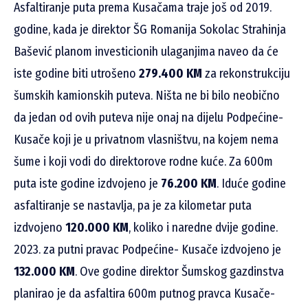
Asfaltiranje puta prema Kusačama traje još od 2019.
godine, kada je direktor ŠG Romanija Sokolac Strahinja
Bašević planom investicionih ulaganjima naveo da će
iste godine biti utrošeno
279.400 KM
za rekonstrukciju
šumskih kamionskih puteva. Ništa ne bi bilo neobično
da jedan od ovih puteva nije onaj na dijelu Podpećine-
Kusače koji je u privatnom vlasništvu, na kojem nema
šume i koji vodi do direktorove rodne kuće. Za 600m
puta iste godine izdvojeno je
76.200 KM
. Iduće godine
asfaltiranje se nastavlja, pa je za kilometar puta
izdvojeno
120.000 KM
, koliko i naredne dvije godine.
2023. za putni pravac Podpećine- Kusače izdvojeno je
132.000 KM
. Ove godine direktor Šumskog gazdinstva
planirao je da asfaltira 600m putnog pravca Kusače-