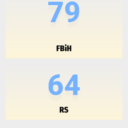
79
FBiH
64
RS