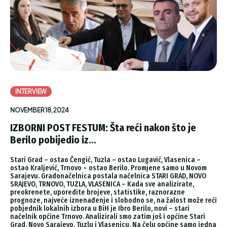
INTERVIEW
NOVEMBER 18, 2024
IZBORNI POST FESTUM: Šta reći nakon što je
Berilo pobijedio iz...
Stari Grad – ostao Čengić, Tuzla – ostao Lugavić, Vlasenica –
ostao Kraljević, Trnovo – ostao Berilo. Promjene samo u Novom
Sarajevu. Gradonačelnica postala načelnica STARI GRAD, NOVO
SRAJEVO, TRNOVO, TUZLA, VLASENICA – Kada sve analizirate,
preokrenete, uporedite brojeve, statistike, raznorazne
prognoze, najveće iznenađenje i slobodno se, na žalost može reći
pobjednik lokalnih izbora u BiH je Ibro Berilo, novi – stari
načelnik općine Trnovo. Analizirali smo zatim još i općine Stari
Grad, Novo Sarajevo, Tuzlu i Vlasenicu. Na čelu općine samo jedna