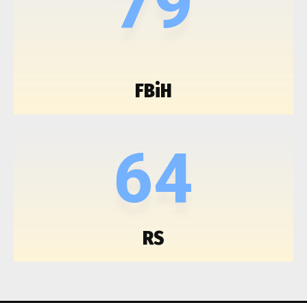
79
FBiH
64
RS