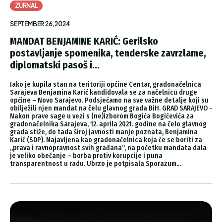
ZURNAL
SEPTEMBER 26, 2024
MANDAT BENJAMINE KARIĆ: Gerilsko
postavljanje spomenika, tenderske zavrzlame,
diplomatski pasoš i...
Iako je kupila stan na teritoriji općine Centar, gradonačelnica
Sarajeva Benjamina Karić kandidovala se za načelnicu druge
općine – Novo Sarajevo. Podsjećamo na sve važne detalje koji su
obilježili njen mandat na čelu glavnog grada BiH. GRAD SARAJEVO -
Nakon prave sage u vezi s (ne)izborom Bogića Bogićevića za
gradonačelnika Sarajeva, 12. aprila 2021. godine na čelo glavnog
grada stiže, do tada široj javnosti manje poznata, Benjamina
Karić (SDP). Najavljena kao gradonačelnica koja će se boriti za
„prava i ravnopravnost svih građana“, na početku mandata dala
je veliko obećanje – borba protiv korupcije i puna
transparentnost u radu. Ubrzo je potpisala Sporazum...