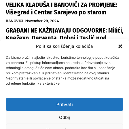
VELIKA KLADUŠA I BANOVIĆI ZA PROMJENE:
Višegrad i Centar Sarajevo po starom
BANOVICI
November 29, 2024
GRAĐANI NE KAŽNJAVAJU ODGOVORNE: Milići,
Kneževo, Derventa, Doboj i Teslić pod
šapom istih stranaka
Politika korišćenja kolačića
INFOVEZA
November 28, 2024
Da bismo pružili najbolje iskustvo, koristimo tehnologije poput kolačića
SNSD UČVRSTIO VLAST U ISTOČNOM
za pohranu i/ili pristup informacijama na uređaju. Prihvatanje ovih
tehnologija omogućit će nam obradu podataka kao što su ponašanje
SARAJEVU: Opoziciji dvije opštine, slijedi
prilikom pretraživanja ili jedinstveni identifikatori na ovoj stranici.
raspodjela funkcija
Neprihvatanje ili povlačenje pristanka može negativno uticati na
određene funkcije i karakteristike
ISTOČNA ILIDŽA
November 27, 2024
Prihvati
O nama
Uslovi koristenja
Politika privatnosti
Kontakt
Odbij
Politika korišćenja kolačića
Impresum