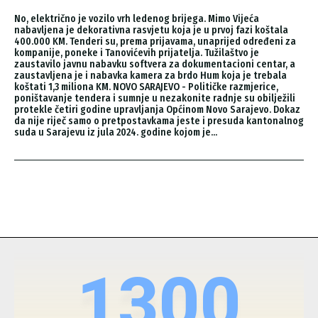
No, električno je vozilo vrh ledenog brijega. Mimo Vijeća
nabavljena je dekorativna rasvjetu koja je u prvoj fazi koštala
400.000 KM. Tenderi su, prema prijavama, unaprijed određeni za
kompanije, poneke i Tanovićevih prijatelja. Tužilaštvo je
zaustavilo javnu nabavku softvera za dokumentacioni centar, a
zaustavljena je i nabavka kamera za brdo Hum koja je trebala
koštati 1,3 miliona KM. NOVO SARAJEVO - Političke razmjerice,
poništavanje tendera i sumnje u nezakonite radnje su obilježili
protekle četiri godine upravljanja Općinom Novo Sarajevo. Dokaz
da nije riječ samo o pretpostavkama jeste i presuda kantonalnog
suda u Sarajevu iz jula 2024. godine kojom je...
1300