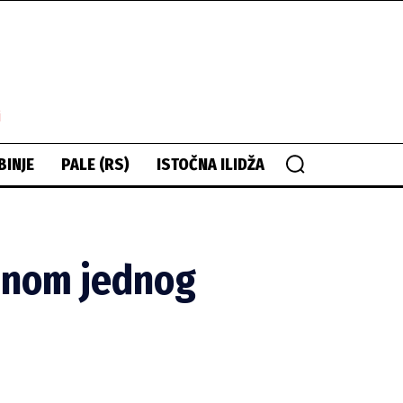
i
BINJE
PALE (RS)
ISTOČNA ILIDŽA
inom jednog