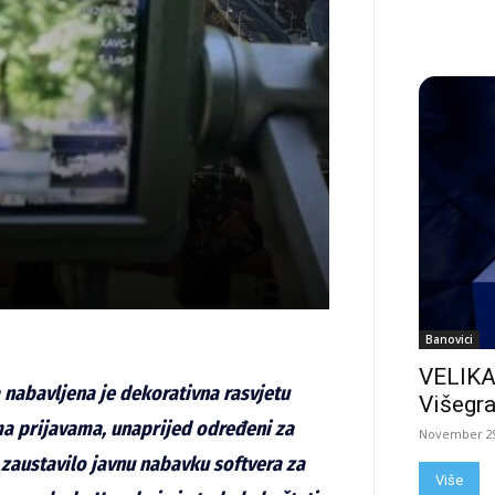
Banovici
VELIKA
a nabavljena je dekorativna rasvjetu
Višegra
ema prijavama, unaprijed određeni za
November 29
e zaustavilo javnu nabavku softvera za
Više