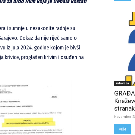
ra za brdo Hum koja je trebala koštati
era i sumnje u nezakonite radnje su
Sarajevo. Dokaz da nije riječ samo o
u iz jula 2024. godine kojom je bivši
ja krivice, proglašen krivim i osuđen na
infoveza
GRAĐAN
Kneževo
stranak
November 28
Više