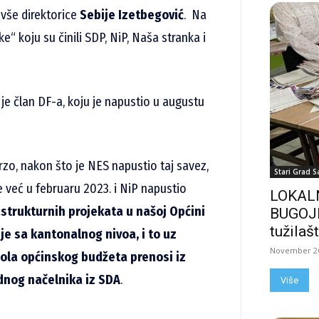
ivše direktorice
Sebije Izetbegović
. Na
“ koju su činili SDP, NiP, Naša stranka i
 je član DF-a, koju je napustio u augustu
rzo, nakon što je NES napustio taj savez,
Stari Grad S
 je već u februaru 2023. i NiP napustio
LOKALN
rastrukturnih projekata u našoj Općini
BUGOJN
tužilašt
je sa kantonalnog nivoa, i to uz
November 26
pola općinskog budžeta prenosi iz
odnog načelnika iz SDA
.
Više