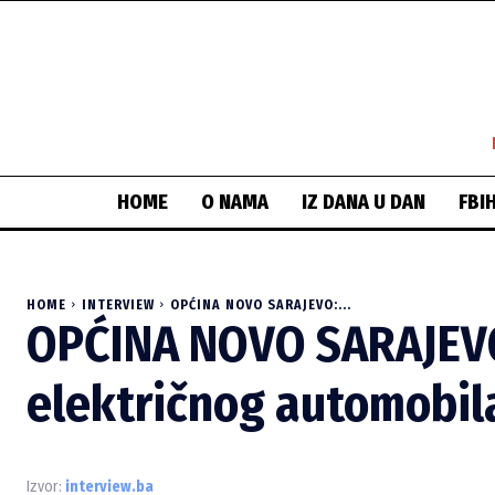
HOME
O NAMA
IZ DANA U DAN
FBI
HOME
INTERVIEW
OPĆINA NOVO SARAJEVO:...
OPĆINA NOVO SARAJEVO:
električnog automobil
Izvor:
interview.ba