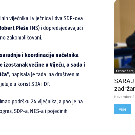
ih vijećnika i vijećnica i dva SDP-ova
Robert Pleše
(NS) i dopredsjedavajući
tno zakomplikovani.
 saradnje i koordinacije načelnika
 izostanak većine u Vijeću, a sada i
Centar Saraj
ića”,
napisala je tada na društvenim
SARAJE
eluje u korist SDA i DF.
zadržan
November 25
imao podršku 24 vijećnika, a pao je na
Više
rogres, SDP-a, NES-a i pojedinih