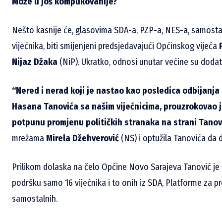
Može li još komplikovanije?
Nešto kasnije će, glasovima SDA-a, PZP-a, NES-a, samostaln
vijećnika, biti smijenjeni predsjedavajući Općinskog vijeća
Nijaz Džaka
(NiP). Ukratko, odnosi unutar većine su doda
“Nered i nerad koji je nastao kao posledica odbijanja
Hasana Tanovića sa našim vijećnicima, prouzrokovao je
potpunu promjenu političkih stranaka na strani Tanov
mrežama
Mirela Džehverović
(NS) i optužila Tanovića da dj
Prilikom dolaska na čelo Općine Novo Sarajeva Tanović je 
podršku samo 16 vijećnika i to onih iz SDA, Platforme za p
samostalnih.