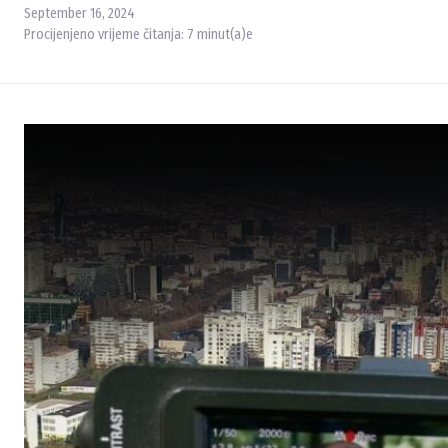
September 16, 2024
Procijenjeno vrijeme čitanja:
7
minut(a)e