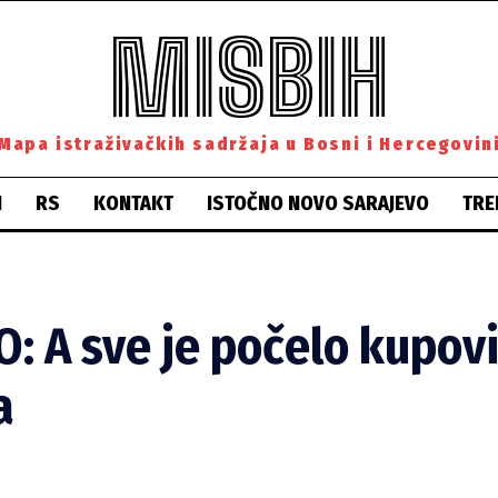
MISBIH
Mapa istraživačkih sadržaja u Bosni i Hercegovin
H
RS
KONTAKT
ISTOČNO NOVO SARAJEVO
TRE
 A sve je počelo kupov
a