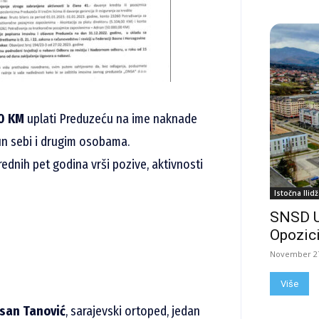
50 KM
uplati Preduzeću na ime naknade
un sebi i drugim osobama.
nih pet godina vrši pozive, aktivnosti
Istočna Ilidž
SNSD 
Opozici
November 27
Više
san Tanović
, sarajevski ortoped, jedan