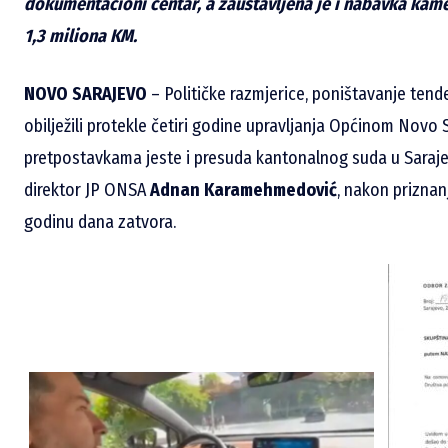
dokumentacioni centar, a zaustavljena je i nabavka kame
1,3 miliona KM.
NOVO SARAJEVO
– Političke razmjerice, poništavanje tend
obilježili protekle četiri godine upravljanja Općinom Novo 
pretpostavkama jeste i presuda kantonalnog suda u Sarajev
direktor JP ONSA
Adnan Karamehmedović
, nakon priznan
godinu dana zatvora.