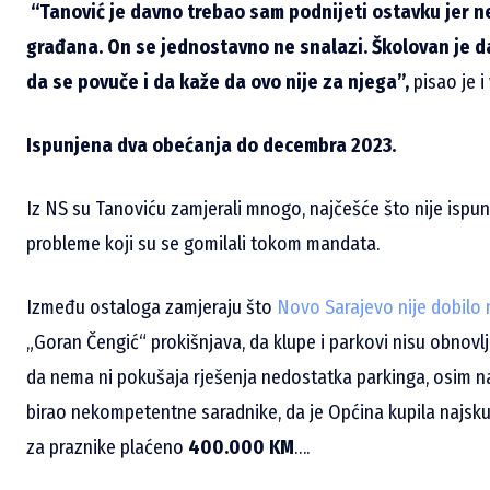
“
Tanović je davno trebao sam podnijeti ostavku jer ne
građana. On se jednostavno ne snalazi. Školovan je 
da se povuče i da kaže da ovo nije za njega”,
pisao je i
Ispunjena dva obećanja do decembra 2023.
Iz NS su Tanoviću zamjerali mnogo, najčešće što nije ispun
probleme koji su se gomilali tokom mandata.
Između ostaloga zamjeraju što
Novo Sarajevo nije dobilo
„Goran Čengić“ prokišnjava, da klupe i parkovi nisu obnovljen
da nema ni pokušaja rješenja nedostatka parkinga, osim na 
birao nekompetentne saradnike, da je Općina kupila najskupl
za praznike plaćeno
400.000 KM
….