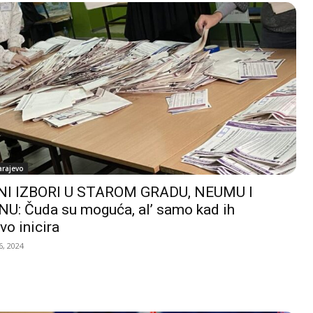
arajevo
I IZBORI U STAROM GRADU, NEUMU I
U: Čuda su moguća, al’ samo kad ih
vo inicira
, 2024