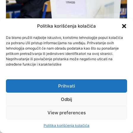
Centar Sarajevo
Politika korišćenja kolačića
SARAJEVO, BIHAĆ, KISELJAK, KREŠEVO:
Da bismo pružili najbolje iskustvo, koristimo tehnologije poput kolačića
Funkcije su zadržane, stanovnicima kako
za pohranu i/ili pristup informacijama na uređaju. Prihvatanje ovih
bude
tehnologija omogućit će nam obradu podataka kao što su ponašanje
prilikom pretraživanja ili jedinstveni identifikatori na ovoj stranici.
November 25, 2024
Neprihvatanje ili povlačenje pristanka može negativno uticati na
određene funkcije i karakteristike
Više
Prihvati
Odbij
View preferences
Nastavite čitati:
Politika korišćenja kolačića