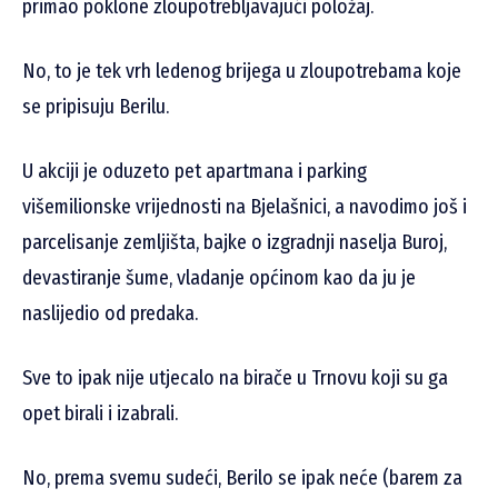
primao poklone zloupotrebljavajući položaj.
No, to je tek vrh ledenog brijega u zloupotrebama koje
se pripisuju Berilu.
U akciji je oduzeto pet apartmana i parking
višemilionske vrijednosti na Bjelašnici, a navodimo još i
parcelisanje zemljišta, bajke o izgradnji naselja Buroj,
devastiranje šume, vladanje općinom kao da ju je
naslijedio od predaka.
Sve to ipak nije utjecalo na birače u Trnovu koji su ga
opet birali i izabrali.
No, prema svemu sudeći, Berilo se ipak neće (barem za