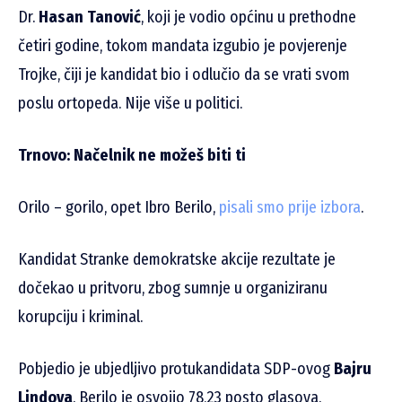
Dr.
Hasan Tanović
, koji je vodio općinu u prethodne
četiri godine, tokom mandata izgubio je povjerenje
Trojke, čiji je kandidat bio i odlučio da se vrati svom
poslu ortopeda. Nije više u politici.
Trnovo: Načelnik ne možeš biti ti
Orilo – gorilo, opet Ibro Berilo,
pisali smo prije izbora
.
Kandidat Stranke demokratske akcije rezultate je
dočekao u pritvoru, zbog sumnje u organiziranu
korupciju i kriminal.
Pobjedio je ubjedljivo protukandidata SDP-ovog
Bajru
Lindova
. Berilo je osvojio 78,23 posto glasova.