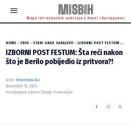
MISBIH
Mapa istraživačkih sadržaja u Bosni i Hercegovini
HOME
FBIH
STARI GRAD SARAJEVO
IZBORNI POST FESTUM:...
IZBORNI POST FESTUM: Šta reći nakon
što je Berilo pobijedio iz pritvora?!
Izvor:
interview.ba
November 18, 2024
Procijenjeno vrijeme čitanja:
9
minut(a)e