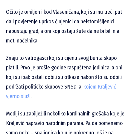
Očito je omiljen i kod Vlaseničana, koji su mu treći put
dali povjerenje uprkos činjenici da neistomišljenici
napuštaju grad, a oni koji ostaju šute da ne bi bili n a
meti načelnika.
Znaju to vatrogasci koji su cijenu svog bunta skupo
platili. Prvo je prošle godine raspuštena jedinica, a oni
koji su ipak ostali dobili su otkaze nakon što su odbili
podržati političke skupove SNSD-a,
kojem Kraljević
vjerno služi
.
Mediji su zabilježili nekoliko kardinalnih grešaka koje je
Kraljević napravio narodnim parama. Pa da pomenemo
samo neke – spalionica koju je pokrenuo još je na