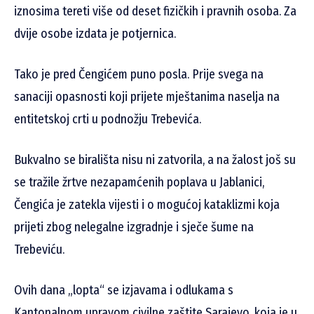
iznosima tereti više od deset fizičkih i pravnih osoba. Za
dvije osobe izdata je potjernica.
Tako je pred Čengićem puno posla. Prije svega na
sanaciji opasnosti koji prijete mještanima naselja na
entitetskoj crti u podnožju Trebevića.
Bukvalno se birališta nisu ni zatvorila, a na žalost još su
se tražile žrtve nezapamćenih poplava u Jablanici,
Čengića je zatekla vijesti i o mogućoj kataklizmi koja
prijeti zbog nelegalne izgradnje i sječe šume na
Trebeviću.
Ovih dana „lopta“ se izjavama i odlukama s
Kantonalnom upravom civilne zaštite Sarajevo, koja je u