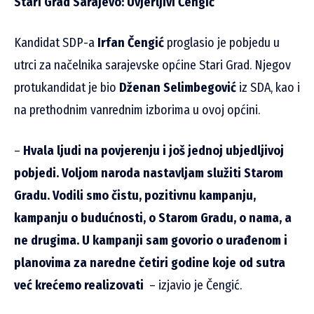
Stari Grad Sarajevo: Uvjerljivi Čengić
Kandidat SDP-a
Irfan Čengić
proglasio je pobjedu u
utrci za načelnika sarajevske općine Stari Grad. Njegov
protukandidat je bio
Dženan Selimbegović
iz SDA, kao i
na prethodnim vanrednim izborima u ovoj općini.
–
Hvala ljudi na povjerenju i još jednoj ubjedljivoj
pobjedi. Voljom naroda nastavljam služiti Starom
Gradu. Vodili smo čistu, pozitivnu kampanju,
kampanju o budućnosti, o Starom Gradu, o nama, a
ne drugima. U kampanji sam govorio o urađenom i
planovima za naredne četiri godine koje od sutra
već krećemo realizovati
– izjavio je Čengić.