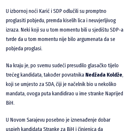
U izbornoj noći Karić i SDP odlučili su promptno
proglasiti pobjedu, premda kiselih lica i neuvjerljivog
izraza. Neki koji su u tom momentu bili u sjedištu SDP-a
tvrde da u tom momentu nije bilo argumenata da se
pobjeda proglasi.
Na kraju je, po svemu sudeći presudilo glasačko tijelo
trećeg kandidata, također povratnika
Nedžada Koldže
,
koji se umjesto za SDA, čiji je načelnik bio u nekoliko
mandata, ovoga puta kandidirao u ime stranke Naprijed
BiH.
U Novom Sarajevu posebno je iznenađenje dobar
uspjeh kandidata Stranke za BiH i činjenica da