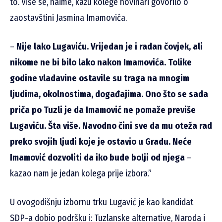
to. Više se, naime, kažu kolege novinari govorilo o
zaostavštini Jasmina Imamovića.
–
Nije lako Lugaviću. Vrijedan je i radan čovjek, ali
nikome ne bi bilo lako nakon Imamovića. Tolike
godine vladavine ostavile su traga na mnogim
ljudima, okolnostima, događajima. Ono što se sada
priča po Tuzli je da Imamović ne pomaže previše
Lugaviću. Šta više. Navodno čini sve da mu oteža rad
preko svojih ljudi koje je ostavio u Gradu. Neće
Imamović dozvoliti da iko bude bolji od njega
–
kazao nam je jedan kolega prije izbora.”
U ovogodišnju izbornu trku Lugavić je kao kandidat
SDP-a dobio podršku i: Tuzlanske alternative, Naroda i