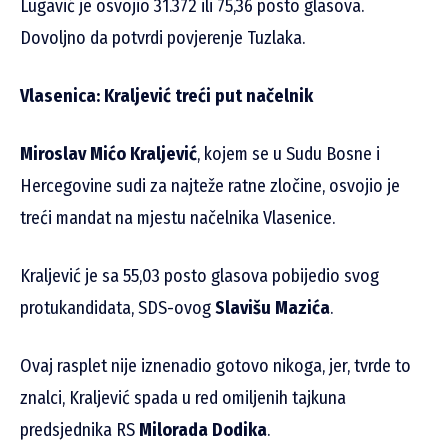
Lugavić je osvojio 31.372 ili 75,36 posto glasova.
Dovoljno da potvrdi povjerenje Tuzlaka.
Vlasenica: Kraljević treći put načelnik
Miroslav Mićo Kraljević
, kojem se u Sudu Bosne i
Hercegovine sudi za najteže ratne zločine, osvojio je
treći mandat na mjestu načelnika Vlasenice.
Kraljević je sa 55,03 posto glasova pobijedio svog
protukandidata, SDS-ovog
Slavišu Mazića
.
Ovaj rasplet nije iznenadio gotovo nikoga, jer, tvrde to
znalci, Kraljević spada u red omiljenih tajkuna
predsjednika RS
Milorada Dodika
.