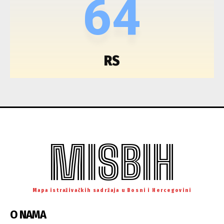
64
RS
MISBIH
Mapa istraživačkih sadržaja u Bosni i Hercegovini
O NAMA