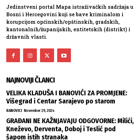
Jedinstveni portal Mapa istraživačkih sadržaja u
Bosni i Hercegovini koji se bave kriminalom i
korupcijom općinskih/opštinskih, gradskih,
kantonalnih/županijskih, entitetskih (distrikt) i
državnih vlasti.
NAJNOVIJI ČLANCI
VELIKA KLADUŠA I BANOVIĆI ZA PROMJENE:
Višegrad i Centar Sarajevo po starom
BANOVICI
November 29, 2024
GRAĐANI NE KAŽNJAVAJU ODGOVORNE: Milići,
Kneževo, Derventa, Doboj i Teslić pod
šapom istih stranaka