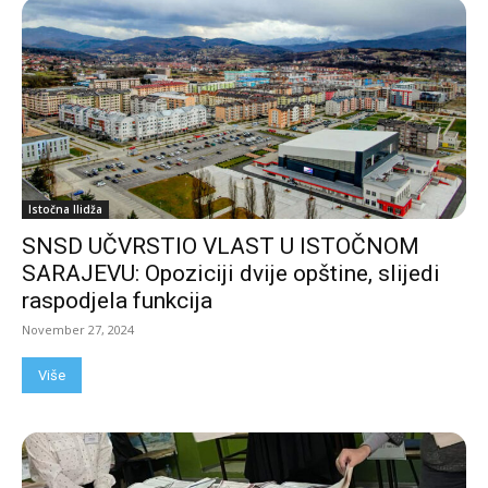
Istočna Ilidža
SNSD UČVRSTIO VLAST U ISTOČNOM
SARAJEVU: Opoziciji dvije opštine, slijedi
raspodjela funkcija
November 27, 2024
Više