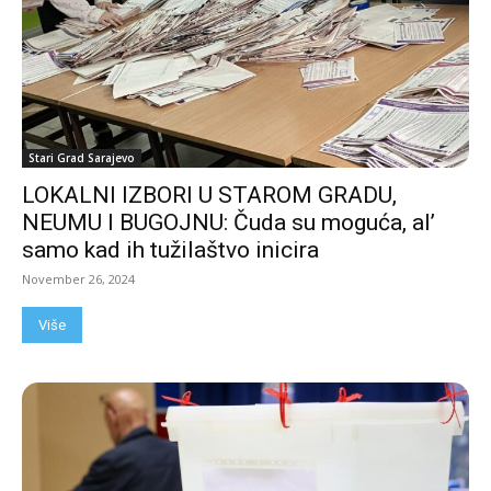
Stari Grad Sarajevo
LOKALNI IZBORI U STAROM GRADU,
NEUMU I BUGOJNU: Čuda su moguća, al’
samo kad ih tužilaštvo inicira
November 26, 2024
Više