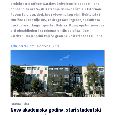
projekte u Istočnom Sarajevu izdvojeno je deset miliona,
odnosno za nastavak izgradnje Osnovne škole u Istočnom
Novom Sarajevu, dodatne radove na izgradnji Rektorata i
Muzičke akademije UIS, te drugu fazu izgradnje Fakulteta
fizičkog vaspitanja i sporta u Palama. U ovoj opštini novac će
biti obezbijeđen i za rekonstrukciju objekta „Dom
Partizan“ na Jahorini koji će građane koštati deset miliona.
spin-portal.info
-
October 13, 2024
Istočna Ilidža
Nova akademska godina, stari studentski