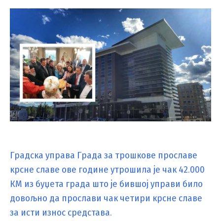
Градска управа Града за трошкове прославе
крсне славе ове године утрошила је чак 42.000
КМ из буџета града што је бившој управи било
довољно да прослави чак четири крсне славе
за исти износ средстава.