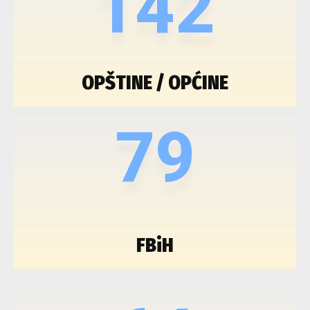
142
OPŠTINE / OPĆINE
79
FBiH