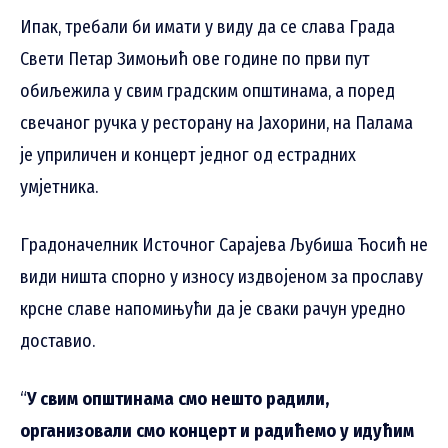
Ипак, требали би имати у виду да се слава Града
Свети Петар Зимоњић ове године по први пут
обиљежила у свим градским општинама, а поред
свечаног ручка у ресторану на Јахорини, на Палама
је уприличен и концерт једног од естрадних
умјетника.
Градоначелник Источног Сарајева Љубиша Ћосић не
види ништа спорно у износу издвојеном за прославу
крсне славе напомињући да је сваки рачун уредно
доставио.
“
У свим општинама смо нешто радили,
организовали смо концерт и радићемо у идућим