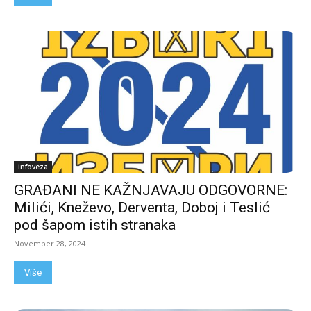
infoveza
GRAĐANI NE KAŽNJAVAJU ODGOVORNE:
Milići, Kneževo, Derventa, Doboj i Teslić
pod šapom istih stranaka
November 28, 2024
Više