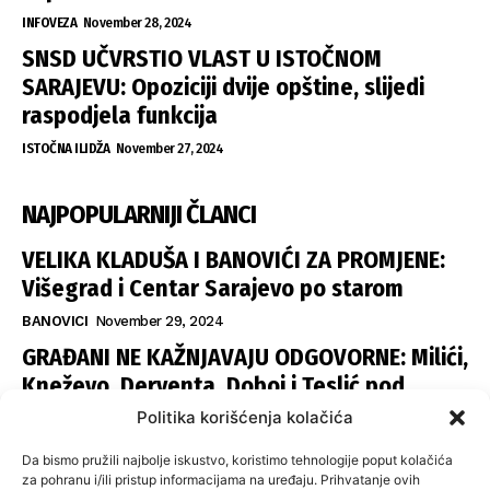
INFOVEZA
November 28, 2024
SNSD UČVRSTIO VLAST U ISTOČNOM
SARAJEVU: Opoziciji dvije opštine, slijedi
raspodjela funkcija
ISTOČNA ILIDŽA
November 27, 2024
NAJPOPULARNIJI ČLANCI
VELIKA KLADUŠA I BANOVIĆI ZA PROMJENE:
Višegrad i Centar Sarajevo po starom
BANOVICI
November 29, 2024
GRAĐANI NE KAŽNJAVAJU ODGOVORNE: Milići,
Kneževo, Derventa, Doboj i Teslić pod
šapom istih stranaka
Politika korišćenja kolačića
INFOVEZA
November 28, 2024
Da bismo pružili najbolje iskustvo, koristimo tehnologije poput kolačića
SNSD UČVRSTIO VLAST U ISTOČNOM
za pohranu i/ili pristup informacijama na uređaju. Prihvatanje ovih