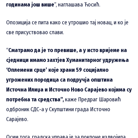
годинама још више
”, наглашава Ћосић.
Опозиција се пита како се утрошио тај новац, и ко је
све присуствовао слави.
“
Сматрамо да је то превише, а у исто вријеме на
сједници имамо захтјев Хуманитарног удружења
‘Оплемени срце’ које храни 59 социјално
угрожених породица са подручја општина
Источна Илиџа и Источно Ново Сарајево којима су
потребна та средства”,
каже Предраг Шаровић
одброник СДС-а у Скупштини града Источно
Сарајево.
Осим тога, градска управа је за поклоне издвојила