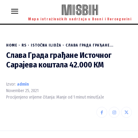
MISBIH
Mapa istraživačkih sadržaja u Bosni i Hercegovini
HOME
RS
ISTOČNA ILIDŽA
СЛАВА ГРАДА ГРАЂАНЕ...
Слава Града грађане Источног
Сарајева коштала 42.000 КМ
Izvor:
admin
November 25, 2021
Procijenjeno vrijeme čitanja:
Manje od 1 minut
minut(a)e