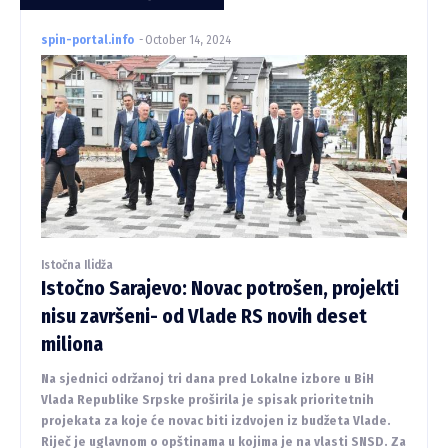
spin-portal.info
-
October 14, 2024
Istočna Ilidža
Istočno Sarajevo: Novac potrošen, projekti
nisu završeni- od Vlade RS novih deset
miliona
Na sjednici održanoj tri dana pred Lokalne izbore u BiH
Vlada Republike Srpske proširila je spisak prioritetnih
projekata za koje će novac biti izdvojen iz budžeta Vlade.
Riječ je uglavnom o opštinama u kojima je na vlasti SNSD. Za