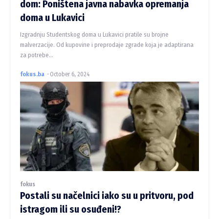
dom: Poništena javna nabavka opremanja
doma u Lukavici
Izgradnju Studentskog doma u Lukavici pratile su brojne
malverzacije. Od kupovine i preprodaje zgrade koja je adaptirana
za potrebe...
fokus.ba
-
October 6, 2024
fokus
Postali su načelnici iako su u pritvoru, pod
istragom ili su osuđeni!?