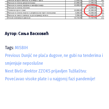
Аутор: Сања Васковић
Tags:
MISBIH
C
Previous
Dunjić ne plaća dugove, ne gubi na tenderima i
smjenjuje neposlušne
o
Next
Bivši direktor ZZOKS prijavljen Tužilaštvu:
n
Povećavao visoke plate i u najgoroj fazi pandemije!
t
i
n