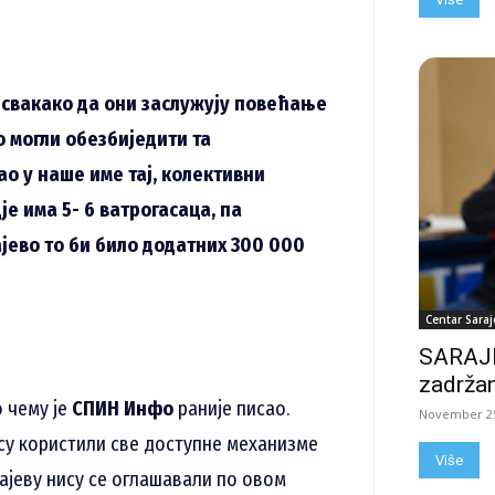
и свакако да они заслужују повећање
о могли обезбиједити та
ао у наше име тај, колективни
је има 5- 6 ватрогасаца, па
ајево то би било додатних 300 000
Centar Saraj
SARAJE
zadržan
 чему је
СПИН Инфо
раније писао.
November 25
 су користили све доступне механизме
Više
ајеву нису се оглашавали по овом