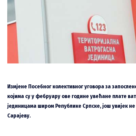
Измјене Посебног колективног уговора за запослен
којима су у фебруару ове године увећане плате ва
јединицама широм Републике Српске, још увијек не
Сарајеву.