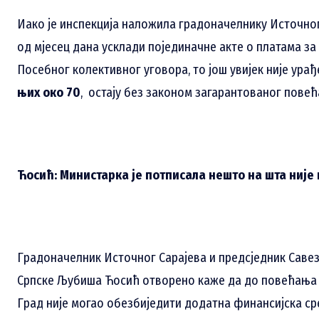
Иако је инспекција наложила градоначелнику Источно
од мјесец дана усклади појединачне акте о платама з
Посебног колективног уговора, то још увијек није урађ
њих око 70
, остају без законом загарантованог повећ
Ћосић: Министарка је потписала нешто на шта није
Градоначелник Источног Сарајева и предсједник Саве
Српске Љубиша Ћосић отворено каже да до повећања п
Град није могао обезбиједити додатна финансијска ср