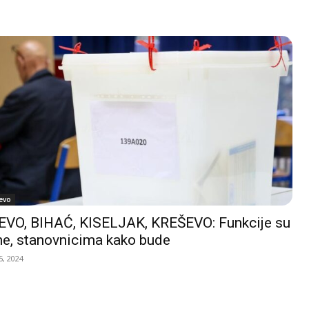
evo
VO, BIHAĆ, KISELJAK, KREŠEVO: Funkcije su
e, stanovnicima kako bude
, 2024