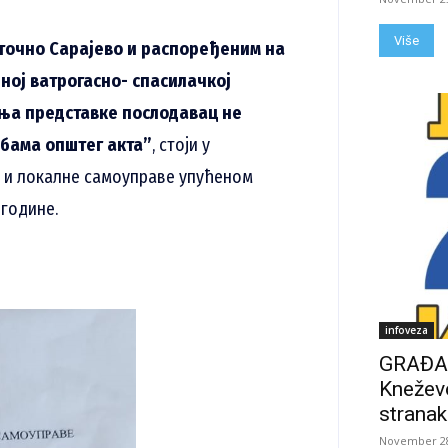
Više
сточно Сарајево и распоређеним на
ној ватрогасно- спасилачкој
ња представке послодавац не
дбама општег акта”
, стоји у
 и локалне самоуправе упућеном
 године.
infoveza
GRAĐAN
Kneževo
stranak
November 28