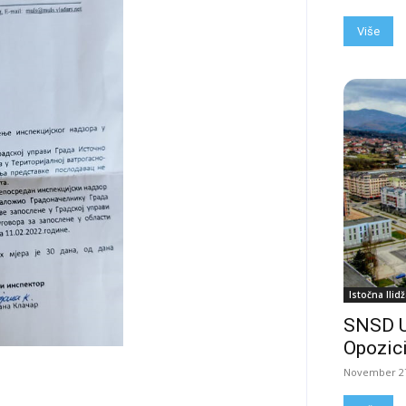
Više
Istočna Ilidž
SNSD 
Opozici
November 27