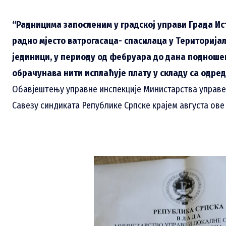
“Радницима запосленим у градској управи Града И
радно мјесто ватрогасаца- спасилаца у Територијал
јединици, у периоду од фебруара до дана подноше
обрачунава нити исплаћује плату у складу са одре
Обавјештењу управне инспекције Министарства управе
Савезу синдиката Републике Српске крајем августа ове