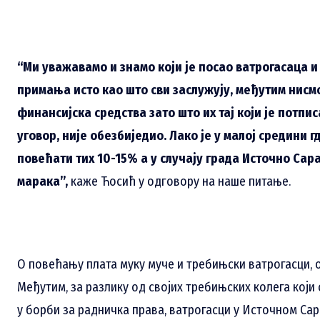
“Ми уважавамо и знамо који је посао ватрогасаца 
примања исто као што сви заслужују, међутим нисм
финансијска средства зато што их тај који је потпис
уговор, није обезбиједио. Лако је у малој средини гд
повећати тих 10-15% а у случају града Источно Сар
марака”,
каже Ћосић у одговору на наше питање.
О повећању плата муку муче и требињски ватрогасци, о
Међутим, за разлику од својих требињских колега који
у борби за радничка права, ватрогасци у Источном Сар