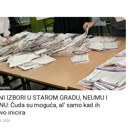
arajevo
I IZBORI U STAROM GRADU, NEUMU I
U: Čuda su moguća, al’ samo kad ih
vo inicira
, 2024