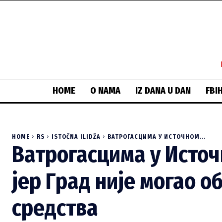
HOME
O NAMA
IZ DANA U DAN
FBI
HOME
RS
ISTOČNA ILIDŽA
ВАТРОГАСЦИМА У ИСТОЧНОМ...
Ватрогасцима у Источ
јер Град није могао 
средства