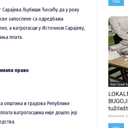
Više
г Сарајева Љубиши Ћосићу да у року
а све запослене са одредбама
ено, а ватрогасци у Источном Сарајеву,
ања плата.
 имала право
Stari Grad S
LOKALN
BUGOJN
за општина и градова Републике
tužilašt
лата ватрогасцима није дошло јер
November 26
едства.
Više