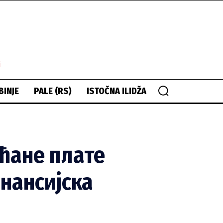
i
BINJE
PALE (RS)
ISTOČNA ILIDŽA
ећане плате
инансијска