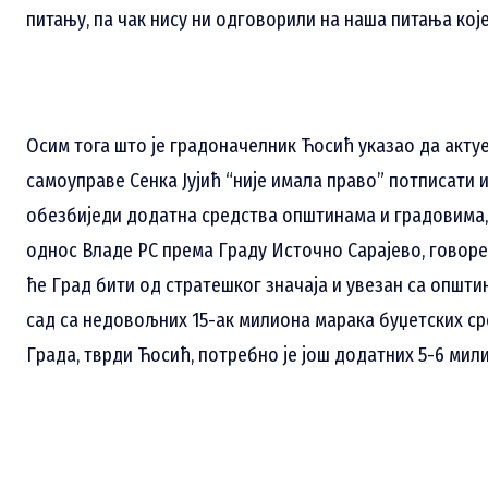
питању, па чак нису ни одговорили на наша питања кој
Осим тога што је градоначелник Ћосић указао да акту
самоуправе Сенка Јујић “није имала право” потписати 
обезбиједи додатна средства општинама и градовима, 
однос Владе РС према Граду Источно Сарајево, говорећ
ће Град бити од стратешког значаја и увезан са општи
сад са недовољних 15-ак милиона марака буџетских с
Града, тврди Ћосић, потребно је још додатних 5-6 мил