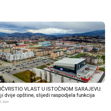
a
UČVRSTIO VLAST U ISTOČNOM SARAJEVU:
ji dvije opštine, slijedi raspodjela funkcija
, 2024