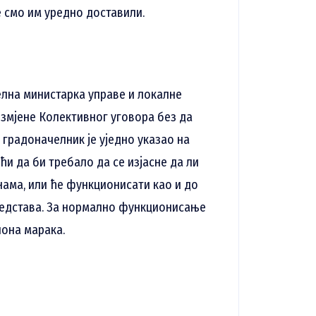
е смо им уредно доставили.
елна министарка управе и локалне
измјене Колективног уговора без да
градоначелник је уједно указао на
и да би требало да се изјасне да ли
нама, или ће функционисати као и до
редстава. За нормално функционисање
иона марака.