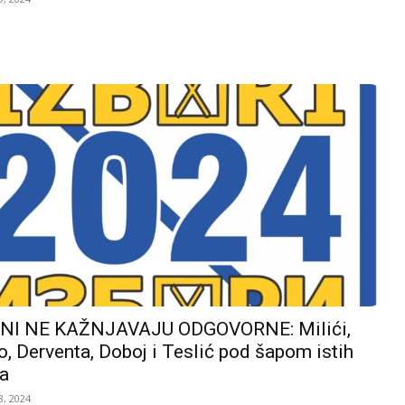
I NE KAŽNJAVAJU ODGOVORNE: Milići,
, Derventa, Doboj i Teslić pod šapom istih
a
, 2024