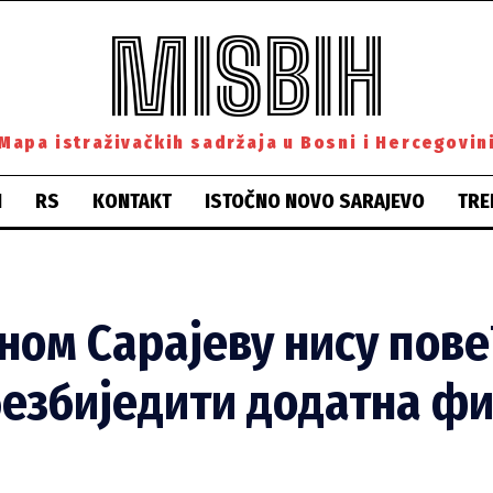
MISBIH
Mapa istraživačkih sadržaja u Bosni i Hercegovin
H
RS
KONTAKT
ISTOČNO NOVO SARAJEVO
TRE
ном Сарајеву нису пов
обезбиједити додатна ф