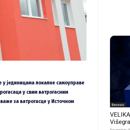
е у јединицама локалне самоуправе
трогасаца у свим ватрогасним
 важе за ватрогасце у Источном
Banovici
VELIKA
Višegra
November 29