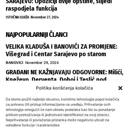
SARAJEVU: Opoziciji dvije opštine, slijedi
raspodjela funkcija
ISTOČNA ILIDŽA
November 27, 2024
NAJPOPULARNIJI ČLANCI
VELIKA KLADUŠA I BANOVIĆI ZA PROMJENE:
Višegrad i Centar Sarajevo po starom
BANOVICI
November 29, 2024
GRAĐANI NE KAŽNJAVAJU ODGOVORNE: Milići,
Kneževo, Derventa, Doboj i Teslić pod
šapom istih stranaka
Politika korišćenja kolačića
INFOVEZA
November 28, 2024
Da bismo pružili najbolje iskustvo, koristimo tehnologije poput kolačića
SNSD UČVRSTIO VLAST U ISTOČNOM
za pohranu i/ili pristup informacijama na uređaju. Prihvatanje ovih
tehnologija omogućit će nam obradu podataka kao što su ponašanje
SARAJEVU: Opoziciji dvije opštine, slijedi
prilikom pretraživanja ili jedinstveni identifikatori na ovoj stranici.
raspodjela funkcija
Neprihvatanje ili povlačenje pristanka može negativno uticati na
određene funkcije i karakteristike
ISTOČNA ILIDŽA
November 27, 2024