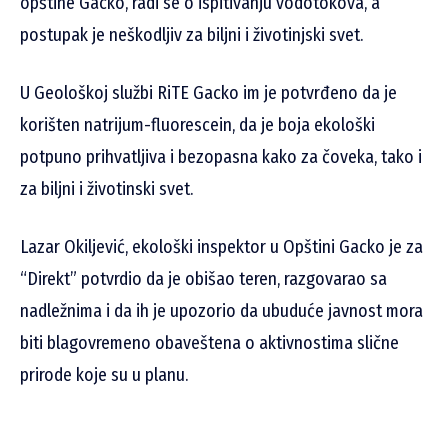
opštine Gacko, radi se o ispitivanju vodotokova, a
postupak je neškodljiv za biljni i životinjski svet.
U Geološkoj službi RiTE Gacko im je potvrđeno da je
korišten natrijum-fluorescein, da je boja ekološki
potpuno prihvatljiva i bezopasna kako za čoveka, tako i
za biljni i životinski svet.
Lazar Okiljević, ekološki inspektor u Opštini Gacko je za
“Direkt” potvrdio da je obišao teren, razgovarao sa
nadležnima i da ih je upozorio da ubuduće javnost mora
biti blagovremeno obaveštena o aktivnostima slične
prirode koje su u planu.