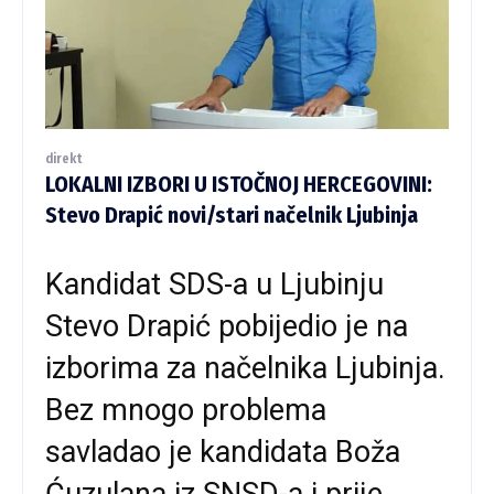
direkt
LOKALNI IZBORI U ISTOČNOJ HERCEGOVINI:
Stevo Drapić novi/stari načelnik Ljubinja
Kandidat SDS-a u Ljubinju
Stevo Drapić pobijedio je na
izborima za načelnika Ljubinja.
Bez mnogo problema
savladao je kandidata Boža
Ćuzulana iz SNSD-a i prije