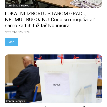
Stari Grad Sarajevo
LOKALNI IZBORI U STAROM GRADU,
NEUMU I BUGOJNU: Čuda su moguća, al’
samo kad ih tužilaštvo inicira
November 26, 2024
Više
Centar Sarajevo