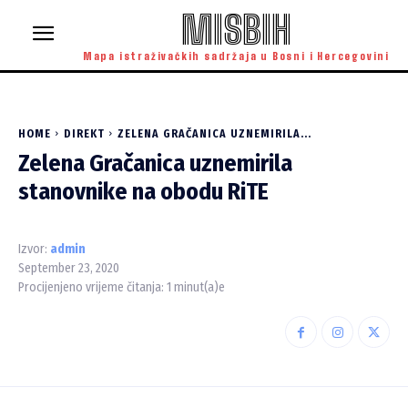
MISBIH
Mapa istraživačkih sadržaja u Bosni i Hercegovini
HOME
DIREKT
ZELENA GRAČANICA UZNEMIRILA...
Zelena Gračanica uznemirila
stanovnike na obodu RiTE
Izvor:
admin
September 23, 2020
Procijenjeno vrijeme čitanja:
1
minut(a)e