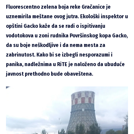
Fluorescentno zelena boja reke Gračanice je
uznemirila meštane ovog jutra. Ekološki inspektor u
opštini Gacko kaže da se radi o ispitivanju
vodotokova u zoni rudnika Površinskog kopa Gacko,
da su boje neškodljive i da nema mesta za
zabrinutost. Kako bi se izbegli nesporazumi i
panika, nadležnima u RiTE je naloženo da ubuduće
javnost prethodno bude obaveštena.