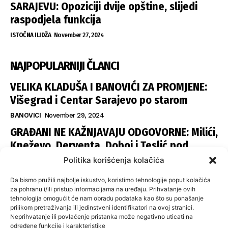
SARAJEVU: Opoziciji dvije opštine, slijedi
raspodjela funkcija
ISTOČNA ILIDŽA
November 27, 2024
NAJPOPULARNIJI ČLANCI
VELIKA KLADUŠA I BANOVIĆI ZA PROMJENE:
Višegrad i Centar Sarajevo po starom
BANOVICI
November 29, 2024
GRAĐANI NE KAŽNJAVAJU ODGOVORNE: Milići,
Kneževo, Derventa, Doboj i Teslić pod
šapom istih stranaka
Politika korišćenja kolačića
INFOVEZA
November 28, 2024
Da bismo pružili najbolje iskustvo, koristimo tehnologije poput kolačića
SNSD UČVRSTIO VLAST U ISTOČNOM
za pohranu i/ili pristup informacijama na uređaju. Prihvatanje ovih
tehnologija omogućit će nam obradu podataka kao što su ponašanje
SARAJEVU: Opoziciji dvije opštine, slijedi
prilikom pretraživanja ili jedinstveni identifikatori na ovoj stranici.
raspodjela funkcija
Neprihvatanje ili povlačenje pristanka može negativno uticati na
određene funkcije i karakteristike