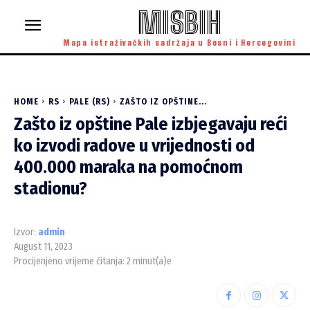
MISBIH
Mapa istraživačkih sadržaja u Bosni i Hercegovini
HOME
RS
PALE (RS)
ZAŠTO IZ OPŠTINE...
Zašto iz opštine Pale izbjegavaju reći
ko izvodi radove u vrijednosti od
400.000 maraka na pomoćnom
stadionu?
Izvor:
admin
August 11, 2023
Procijenjeno vrijeme čitanja:
2
minut(a)e