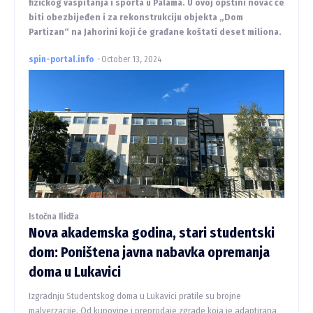
fizičkog vaspitanja i sporta u Palama. U ovoj opštini novac će
biti obezbijeđen i za rekonstrukciju objekta „Dom
Partizan“ na Jahorini koji će građane koštati deset miliona.
spin-portal.info
-
October 13, 2024
Istočna Ilidža
Nova akademska godina, stari studentski
dom: Poništena javna nabavka opremanja
doma u Lukavici
Izgradnju Studentskog doma u Lukavici pratile su brojne
malverzacije. Od kupovine i preprodaje zgrade koja je adaptirana