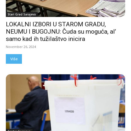
Stari Grad Sarajevo
LOKALNI IZBORI U STAROM GRADU,
NEUMU I BUGOJNU: Čuda su moguća, al’
samo kad ih tužilaštvo inicira
November 26, 2024
Više