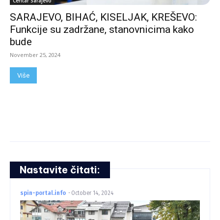
Centar Sarajevo
SARAJEVO, BIHAĆ, KISELJAK, KREŠEVO:
Funkcije su zadržane, stanovnicima kako
bude
November 25, 2024
Više
Nastavite čitati:
spin-portal.info
-
October 14, 2024