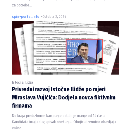
za potrebe...
spin-portal.info
-
October 2, 2024
Istočna Ilidža
Privredni razvoj Istočne Ilidže po mjeri
Miroslava Vujičića: Dodjela novca fiktivnim
firmama
Do kraja predizborne kampanje ostalo je manje od 24 časa.
Kandidata imaju dug spisak obećanja. Obojica trenutno obavljaju
važne...