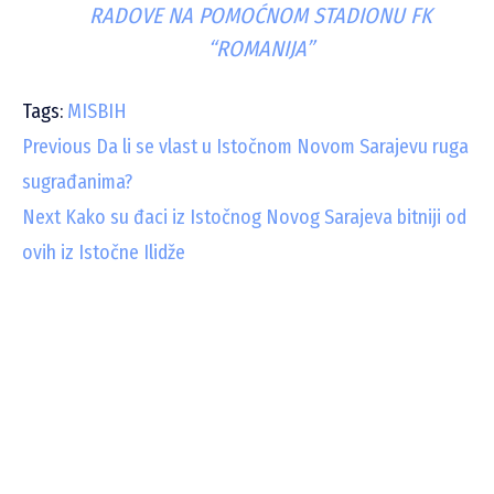
RADOVE NA POMOĆNOM STADIONU FK
“ROMANIJA”
Tags:
MISBIH
C
Previous
Da li se vlast u Istočnom Novom Sarajevu ruga
sugrađanima?
o
Next
Kako su đaci iz Istočnog Novog Sarajeva bitniji od
n
ovih iz Istočne Ilidže
t
i
n
u
e
R