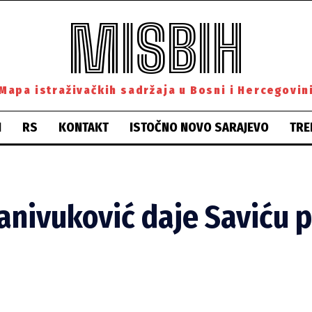
MISBIH
Mapa istraživačkih sadržaja u Bosni i Hercegovin
H
RS
KONTAKT
ISTOČNO NOVO SARAJEVO
TRE
Stanivuković daje Saviću