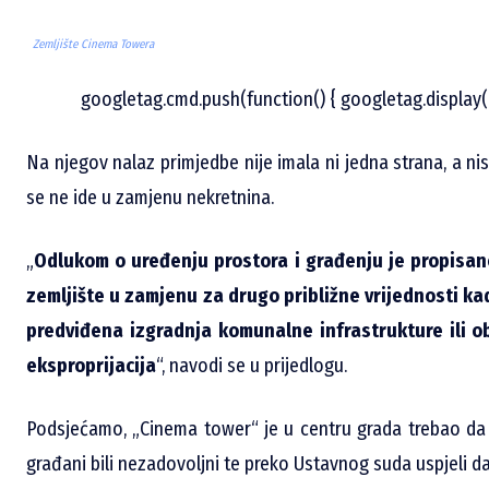
Zemljište Cinema Towera
googletag.cmd.push(function() { googletag.display(
Na njegov nalaz primjedbe nije imala ni jedna strana, a n
se ne ide u zamjenu nekretnina.
„
Odlukom o uređenju prostora i građenju je propisa
zemljište u zamjenu za drugo približne vrijednosti k
predviđena izgradnja komunalne infrastrukture ili ob
eksproprijacija
“, navodi se u prijedlogu.
Podsjećamo, „Cinema tower“ je u centru grada trebao da 
građani bili nezadovoljni te preko Ustavnog suda uspjeli da 