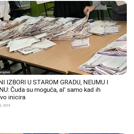
arajevo
I IZBORI U STAROM GRADU, NEUMU I
U: Čuda su moguća, al’ samo kad ih
vo inicira
, 2024