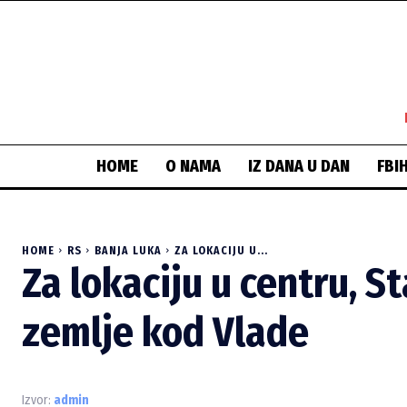
HOME
O NAMA
IZ DANA U DAN
FBI
HOME
RS
BANJA LUKA
ZA LOKACIJU U...
Za lokaciju u centru, 
zemlje kod Vlade
Izvor:
admin