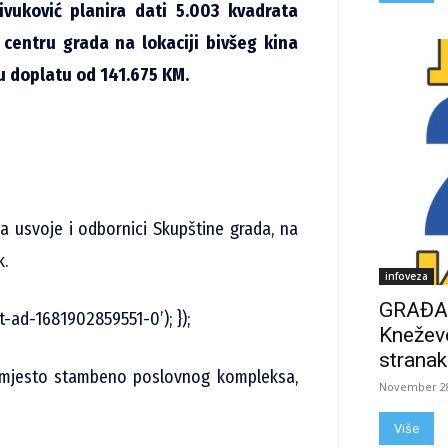
vuković planira dati 5.003 kvadrata
centru grada na lokaciji bivšeg kina
u doplatu od 141.675 KM.
a usvoje i odbornici Skupštine grada, na
k.
infoveza
GRAĐAN
t-ad-1681902859551-0’); });
Kneževo
stranak
k, umjesto stambeno poslovnog kompleksa,
November 28
Više