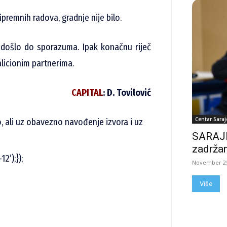
premnih radova, gradnje nije bilo.
 došlo do sporazuma. Ipak konačnu riječ
licionim partnerima.
CAPITAL
: D. Tovilović
Centar Saraj
no, ali uz obavezno navođenje izvora i uz
SARAJE
zadržan
2’);});
November 25
Više