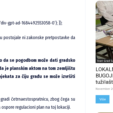
‘div-gpt-ad-1684492553058-0’); });
isu postojale ni zakonske pretpostavke da
no da se pogodbom može dati gradsko
Stari Grad S
ada je planskim aktom na tom zemljištu
LOKALN
BUGOJN
jekata za čiju građu se može izvršiti
tužilašt
November 26
gradi četrnaestospratnicu, zbog čega su
Više
ospore regulacioni plan na toj lokaciji.