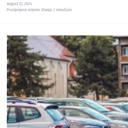
August 22, 2024
Procijenjeno vrijeme čitanja:
2
minut(a)e