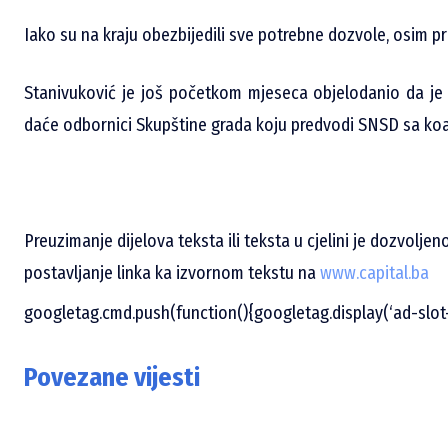
Iako su na kraju obezbijedili sve potrebne dozvole, osim pri
Stanivuković je još početkom mjeseca objelodanio da je
daće odbornici Skupštine grada koju predvodi SNSD sa koa
Preuzimanje dijelova teksta ili teksta u cjelini je dozvolje
postavljanje linka ka izvornom tekstu na
www.capital.ba
googletag.cmd.push(function(){googletag.display(‘ad-slot-1
Povezane vijesti