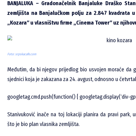
BANJALUKA – Gradonačelnik Banjaluke Draško Stani
zemljišta na Banjalučkom polju za 2.847 kvadrata u 
„Kozara“ u vlasništvu firme „Cinema Tower“ uz njihov
Foto: srpskacafe.com
Međutim, da bi njegov prijedlog bio usvojen moraće da g
sjednici koja je zakazana za 24. avgust, odnosno u četvrta
googletag.cmd.push(function() { googletag.display(‘div-gp
Stanivuković inače na toj lokaciji planira da pravi par
što je bio plan vlasnika zemljišta.