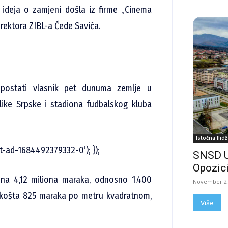
ideja o zamjeni došla iz firme „Cinema
direktora ZIBL-a Čede Savića.
 postati vlasnik pet dunuma zemlje u
like Srpske i stadiona fudbalskog kluba
Istočna Ilidž
t-ad-1684492379332-0’); });
SNSD 
Opozici
edna 4,12 miliona maraka, odnosno 1.400
November 27
 košta 825 maraka po metru kvadratnom,
Više