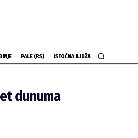
i
BINJE
PALE (RS)
ISTOČNA ILIDŽA
 pet dunuma