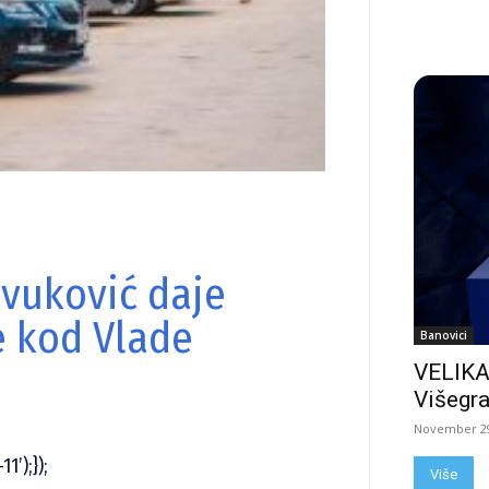
ivuković daje
e kod Vlade
Banovici
VELIKA
Višegra
November 29
1’);});
Više