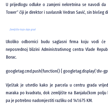
U prijedlogu odluke o zamjeni nekretnina se navodi da 
Tower“ čiji je direktor i suvlasnik Vedran Savić, sin bivšeg 
Zemljište koje daje grad
Ukoliko odbornici budu saglasni firma koju vodi će
neposrednoj blizini Administrativnog centra Vlade Repub
Borac.
googletag.cmd.push(function() { googletag.display(‘div-gp
Vještak je utvrdio kako je parcela u centru grada vrij
maraka po kvadratu, dok zemljište na Banjalučkom polju
pa je potrebno nadomjestiti razliku od 141.675 KM.