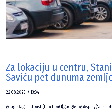
Za lokaciju u centru, Stan
Saviću pet dunuma zemlj
22.08.2023. / 13:34
googletag.cmd.push(function(){googletag.display(‘ad-slot-1