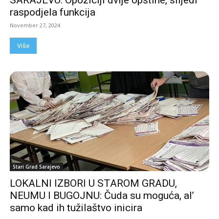
SARAJEVU: Opoziciji dvije opštine, slijedi
raspodjela funkcija
November 27, 2024
Više
Stari Grad Sarajevo
LOKALNI IZBORI U STAROM GRADU,
NEUMU I BUGOJNU: Čuda su moguća, al’
samo kad ih tužilaštvo inicira