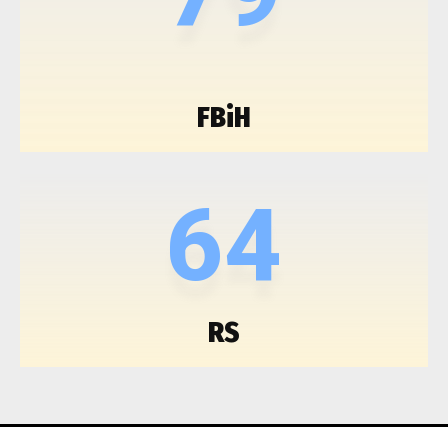
FBiH
64
RS