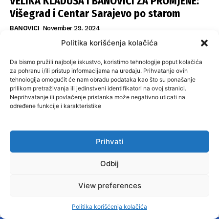
VELIKA KLADUŠA I BANOVIĆI ZA PROMJENE:
Višegrad i Centar Sarajevo po starom
BANOVICI
November 29, 2024
GRAĐANI NE KAŽNJAVAJU ODGOVORNE: Milići,
Politika korišćenja kolačića
Kneževo, Derventa, Doboj i Teslić pod
Da bismo pružili najbolje iskustvo, koristimo tehnologije poput kolačića
šapom istih stranaka
za pohranu i/ili pristup informacijama na uređaju. Prihvatanje ovih
tehnologija omogućit će nam obradu podataka kao što su ponašanje
INFOVEZA
November 28, 2024
prilikom pretraživanja ili jedinstveni identifikatori na ovoj stranici.
Neprihvatanje ili povlačenje pristanka može negativno uticati na
SNSD UČVRSTIO VLAST U ISTOČNOM
određene funkcije i karakteristike
SARAJEVU: Opoziciji dvije opštine, slijedi
raspodjela funkcija
Prihvati
ISTOČNA ILIDŽA
November 27, 2024
Odbij
View preferences
O nama
Uslovi koristenja
Politika privatnosti
Kontakt
Politika korišćenja kolačića
Politika korišćenja kolačića
Impresum