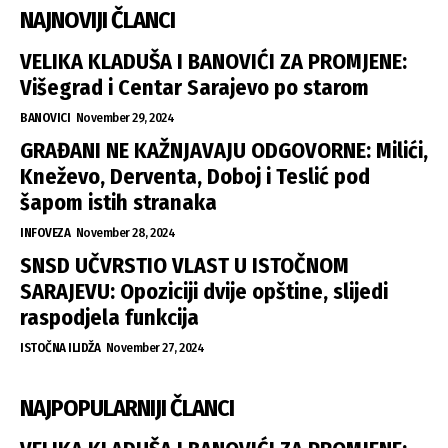
NAJNOVIJI ČLANCI
VELIKA KLADUŠA I BANOVIĆI ZA PROMJENE:
Višegrad i Centar Sarajevo po starom
BANOVICI
November 29, 2024
GRAĐANI NE KAŽNJAVAJU ODGOVORNE: Milići,
Kneževo, Derventa, Doboj i Teslić pod
šapom istih stranaka
INFOVEZA
November 28, 2024
SNSD UČVRSTIO VLAST U ISTOČNOM
SARAJEVU: Opoziciji dvije opštine, slijedi
raspodjela funkcija
ISTOČNA ILIDŽA
November 27, 2024
NAJPOPULARNIJI ČLANCI