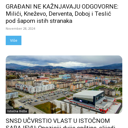
GRAĐANI NE KAŽNJAVAJU ODGOVORNE:
Milići, Kneževo, Derventa, Doboj i Teslić
pod šapom istih stranaka
November 28, 2024
Više
Istočna Ilidža
SNSD UČVRSTIO VLAST U ISTOČNOM