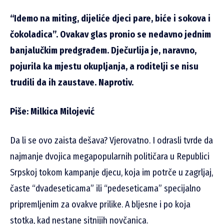
“Idemo na miting, dijeliće djeci pare, biće i sokova i
čokoladica”. Ovakav glas pronio se nedavno jednim
banjalučkim predgrađem. Dječurlija je, naravno,
pojurila ka mjestu okupljanja, a roditelji se nisu
trudili da ih zaustave. Naprotiv.
Piše: Milkica Milojević
Da li se ovo zaista dešava? Vjerovatno. I odrasli tvrde da
najmanje dvojica megapopularnih političara u Republici
Srpskoj tokom kampanje djecu, koja im potrče u zagrljaj,
časte “dvadeseticama” ili “pedeseticama” specijalno
pripremljenim za ovakve prilike. A bljesne i po koja
stotka, kad nestane sitnijih novčanica.