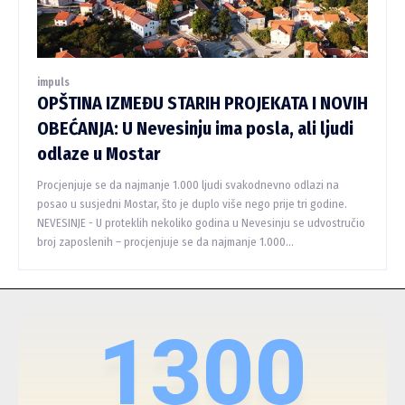
impuls
OPŠTINA IZMEĐU STARIH PROJEKATA I NOVIH
OBEĆANJA: U Nevesinju ima posla, ali ljudi
odlaze u Mostar
Procjenjuje se da najmanje 1.000 ljudi svakodnevno odlazi na
posao u susjedni Mostar, što je duplo više nego prije tri godine.
NEVESINJE - U proteklih nekoliko godina u Nevesinju se udvostručio
broj zaposlenih – procjenjuje se da najmanje 1.000...
1300