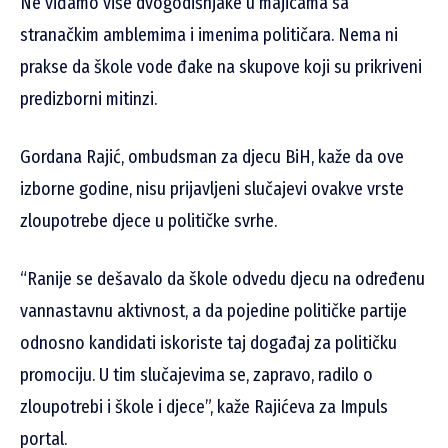
Ne viđamo više dvogodišnjake u majicama sa
stranačkim amblemima i imenima političara. Nema ni
prakse da škole vode đake na skupove koji su prikriveni
predizborni mitinzi.
Gordana Rajić, ombudsman za djecu BiH, kaže da ove
izborne godine, nisu prijavljeni slučajevi ovakve vrste
zloupotrebe djece u političke svrhe.
“Ranije se dešavalo da škole odvedu djecu na određenu
vannastavnu aktivnost, a da pojedine političke partije
odnosno kandidati iskoriste taj događaj za političku
promociju. U tim slučajevima se, zapravo, radilo o
zloupotrebi i škole i djece”, kaže Rajićeva za Impuls
portal.