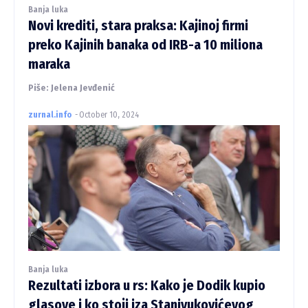
Banja luka
Novi krediti, stara praksa: Kajinoj firmi
preko Kajinih banaka od IRB-a 10 miliona
maraka
Piše: Jelena Jevđenić
zurnal.info
-
October 10, 2024
Banja luka
Rezultati izbora u rs: Kako je Dodik kupio
glasove i ko stoji iza Stanivukovićevog