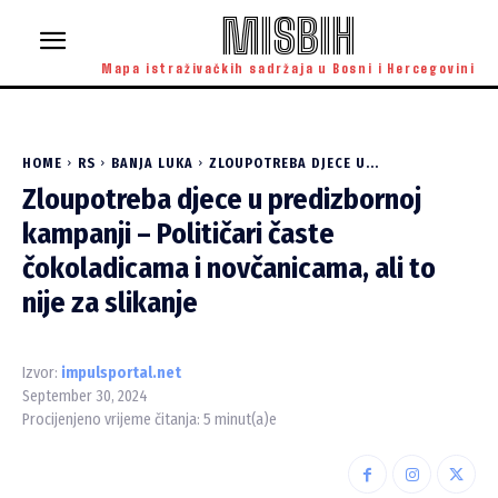
MISBIH
Mapa istraživačkih sadržaja u Bosni i Hercegovini
HOME
RS
BANJA LUKA
ZLOUPOTREBA DJECE U...
Zloupotreba djece u predizbornoj
kampanji – Političari časte
čokoladicama i novčanicama, ali to
nije za slikanje
Izvor:
impulsportal.net
September 30, 2024
Procijenjeno vrijeme čitanja:
5
minut(a)e