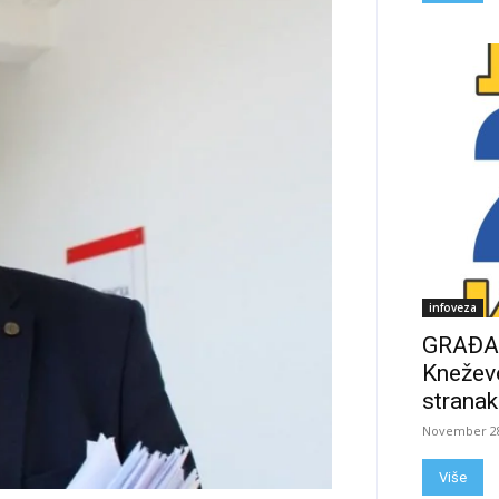
infoveza
GRAĐAN
Kneževo
stranak
November 28
Više