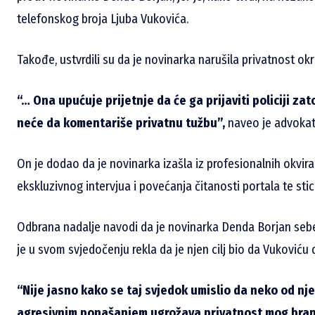
telefonskog broja Ljuba Vukovića.
Takođe, ustvrdili su da je novinarka narušila privatnost okr
“… Ona upućuje prijetnje da će ga prijaviti policiji za
neće da komentariše privatnu tužbu”,
naveo je advokat
On je dodao da je novinarka izašla iz profesionalnih okvira 
ekskluzivnog intervjua i povećanja čitanosti portala te stican
Odbrana nadalje navodi da je novinarka Denda Borjan sebe p
je u svom svjedočenju rekla da je njen cilj bio da Vukoviću d
“Nije jasno kako se taj svjedok umislio da neko od nje 
agresivnim ponašanjem ugrožava privatnost mog bran