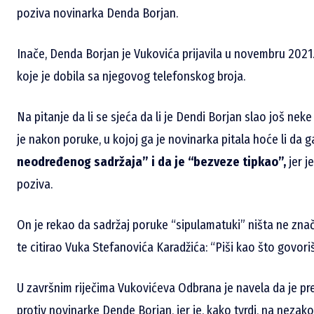
poziva novinarka Denda Borjan.
Inače, Denda Borjan je Vukovića prijavila u novembru 202
koje je dobila sa njegovog telefonskog broja.
Na pitanje da li se sjeća da li je Dendi Borjan slao još nek
je nakon poruke, u kojoj ga je novinarka pitala hoće li da ga
neodređenog sadržaja” i da je “bezveze tipkao”,
jer j
poziva.
On je rekao da sadržaj poruke “sipulamatuki” ništa ne znač
te citirao Vuka Stefanovića Karadžića: “Piši kao što govoriš
U završnim riječima Vukovićeva Odbrana je navela da je p
protiv novinarke Dende Borjan, jer je, kako tvrdi, na neza