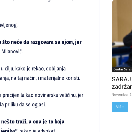
ivljenog.
to što neće da razgovara sa njom, jer
 Milanović.
u cilju, kako je rekao, dobijanja
Centar Saraj
ja, na taj način, i materijalne koristi.
SARAJE
zadržan
recijenila kao novinarsku veličinu, jer
November 25
a priliku da se oglasi.
Više
nešto traži, a ona je ta koja
jenika”,
rekao je advokat.