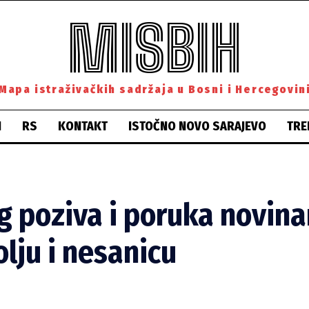
MISBIH
Mapa istraživačkih sadržaja u Bosni i Hercegovin
H
RS
KONTAKT
ISTOČNO NOVO SARAJEVO
TRE
og poziva i poruka novin
lju i nesanicu