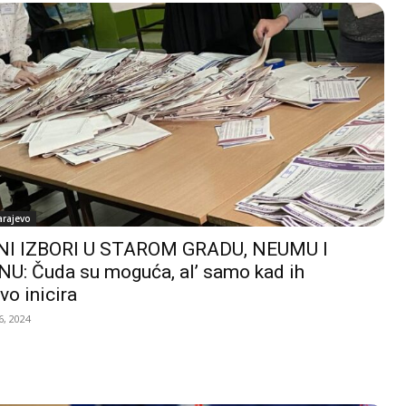
arajevo
I IZBORI U STAROM GRADU, NEUMU I
U: Čuda su moguća, al’ samo kad ih
vo inicira
, 2024