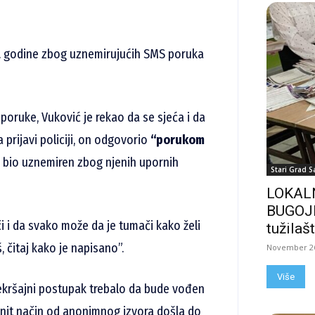
1. godine zbog uznemirujućih SMS poruka
e poruke, Vuković je rekao da se sjeća i da
 prijavi policiji, on odgovorio
“porukom
e bio uznemiren zbog njenih upornih
Stari Grad S
LOKALN
BUGOJN
i i da svako može da je tumači kako želi
tužilašt
, čitaj kako je napisano”.
November 26
Više
rekršajni postupak trebalo da bude vođen
konit način od anonimnog izvora došla do