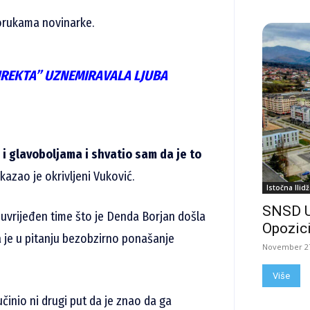
porukama novinarke.
IREKTA” UZNEMIRAVALA LJUBA
 glavoboljama i shvatio sam da je to
kazao je okrivljeni Vuković.
Istočna Ilidž
SNSD 
 uvrijeđen time što je Denda Borjan došla
Opozici
a je u pitanju bezobzirno ponašanje
November 27
Više
učinio ni drugi put da je znao da ga