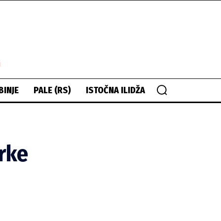
i
BINJE
PALE (RS)
ISTOČNA ILIDŽA
arke