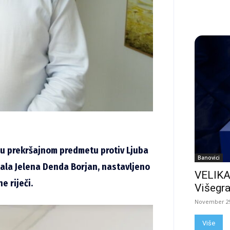
u prekršajnom predmetu protiv Ljuba
Banovici
tala Jelena Denda Borjan, nastavljeno
VELIKA
e riječi.
Višegra
November 29
Više