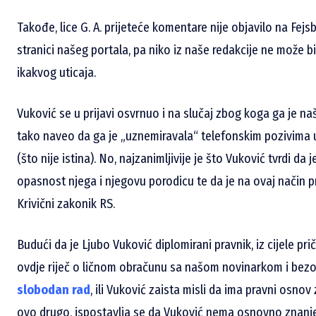
Takođe, lice G. A. prijeteće komentare nije objavilo na Fejs
stranici našeg portala, pa niko iz naše redakcije ne može bit
ikakvog uticaja.
Vuković se u prijavi osvrnuo i na slučaj zbog koga ga je naša 
tako naveo da ga je „uznemiravala“ telefonskim pozivima 
(što nije istina). No, najzanimljivije je što Vuković tvrdi 
opasnost njega i njegovu porodicu te da je na ovaj način p
Krivični zakonik RS.
Budući da je Ljubo Vuković diplomirani pravnik, iz cijele prič
ovdje riječ o ličnom obračunu sa našom novinarkom i be
slobodan rad
, ili Vuković zaista misli da ima pravni osnov 
ovo drugo, ispostavlja se da Vuković nema osnovno znanje