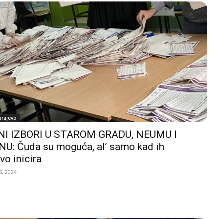
arajevo
I IZBORI U STAROM GRADU, NEUMU I
U: Čuda su moguća, al’ samo kad ih
vo inicira
, 2024