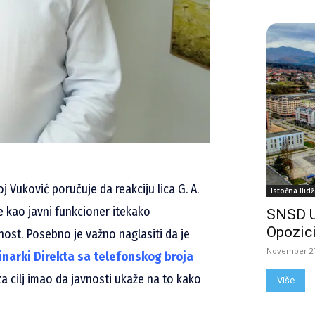
j Vuković poručuje da reakciju lica G. A.
Istočna Ilidž
e kao javni funkcioner itekako
SNSD 
Opozici
nost. Posebno je važno naglasiti da je
November 27
narki Direkta sa telefonskog broja
 za cilj imao da javnosti ukaže na to kako
Više