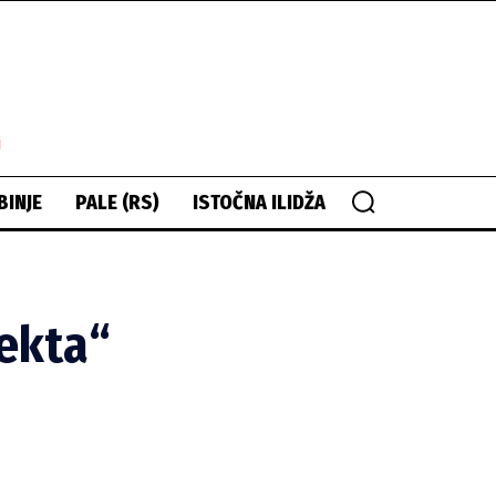
i
BINJE
PALE (RS)
ISTOČNA ILIDŽA
rekta“