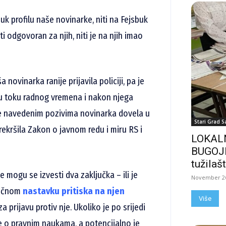
buk profilu naše novinarke, niti na Fejsbuk
i odgovoran za njih, niti je na njih imao
novinarka ranije prijavila policiji, pa je
u toku radnog vremena i nakon njega
da je navedenim pozivima novinarka dovela u
Stari Grad S
rekršila Zakon o javnom redu i miru RS i
LOKALN
BUGOJN
tužilašt
e mogu se izvesti dva zaključka – ili je
November 26
zočnom
nastavku pritiska na njen
Više
za prijavu protiv nje. Ukoliko je po srijedi
 o pravnim naukama, a potencijalno je