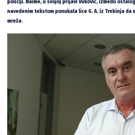
policiji. Naime, u svojoj prijavi Vuković, između ostalo
navedenim tekstom ponukala lice G. A. iz Trebinja da 
mreža.