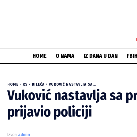
HOME
O NAMA
IZ DANA U DAN
FBI
HOME
RS
BILEĆA
VUKOVIĆ NASTAVLJA SA...
Vuković nastavlja sa p
prijavio policiji
Izvor:
admin