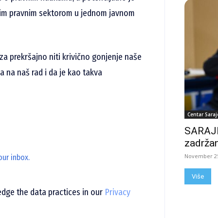
lim pravnim sektorom u jednom javnom
za prekršajno niti krivično gonjenje naše
a na naš rad i da je kao takva
Centar Saraj
SARAJE
zadržan
November 25
our inbox.
Više
ge the data practices in our
Privacy