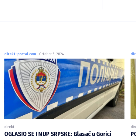
direkt-portal.com
-
October 6, 2024
di
direkt
dir
OGLASIO SE I MUP SRPSKE: Glasač u Gorici
P