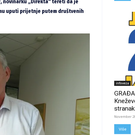
g, novinarku „Direkta“ tereti da je
mu uputi prijetnje putem društvenih
infoveza
GRAĐAN
Kneževo
stranak
November 28
Više