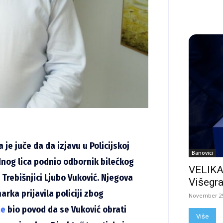
e juče da da izjavu u Policijskoj
Banovici
jednog lica podnio odbornik bilećkog
VELIKA
 Trebišnjici Ljubo Vuković. Njegova
Višegra
arka prijavila policiji zbog
November 29
me
bio povod da se Vuković obrati
Više