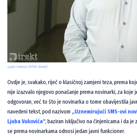
Ljubo Vuković (FOTO: Direkt)
Ovdje je, svakako, riječ o klasičnoj zamjeni teza, prema kojo
nije izazvalo njegovo ponašanje prema novinarki, za koje j
odgovoran, već to što je novinarka o tome obavijestila jav
navedeni tekst, pod nazivom
„Uznemirujući SMS-ovi novi
Ljuba Vukovića“
, baziran isključivo na činjenicama i da je
se prema novinarkama odnosi jedan javni funkcioner.