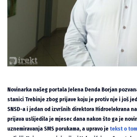
Novinarka našeg portala Jelena Denda Borjan pozvana j
stanici Trebinje zbog prijave koju je protiv nje i još 
SNSD-a i jedan od izvršnih direktora Hidroelekrana na
prijava uslijedila je mjesec dana nakon što ga je novin
uznemiravanja SMS porukama, a upravo je
tekst o to