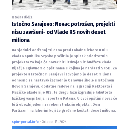
Istočna Ilidža
Istočno Sarajevo: Novac potrošen, projekti
nisu završeni- od Vlade RS novih deset
miliona
Na sjednici održanoj tri dana pred Lokalne izbore u BiH
Vlada Republike Srpske proširila je spisak prioritetnih
projekata za koje će novac biti izdvojen iz budžeta Vlade.
Riječ je uglavnom o opštinama u kojima je na vlasti SNSD. Za
projekte u Istočnom Sarajevu izdvojeno je deset miliona,
odnosno za nastavak izgradnje Osnovne škole u Istočnom
Novom Sarajevu, dodatne radove na izgradnji Rektorata i
Muzičke akademije UIS, te drugu fazu izgradnje Fakulteta
fizičkog vaspitanja i sporta u Palama. U ovoj opštini novac će
biti obezbijeđen i za rekonstrukciju objekta „Dom
Partizan“ na Jahorini koji će građane koštati deset miliona.
spin-portal.info
-
October 13, 2024