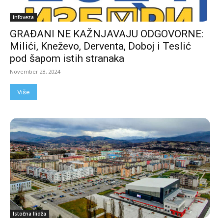
infoveza
GRAĐANI NE KAŽNJAVAJU ODGOVORNE:
Milići, Kneževo, Derventa, Doboj i Teslić
pod šapom istih stranaka
November 28, 2024
Više
Istočna Ilidža