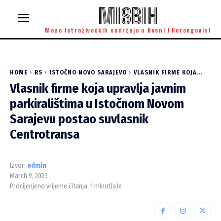
MISBIH
Mapa istraživačkih sadržaja u Bosni i Hercegovini
HOME
RS
ISTOČNO NOVO SARAJEVO
VLASNIK FIRME KOJA...
Vlasnik firme koja upravlja javnim
parkiralištima u Istočnom Novom
Sarajevu postao suvlasnik
Centrotransa
Izvor:
admin
March 9, 2023
Procijenjeno vrijeme čitanja:
1
minut(a)e