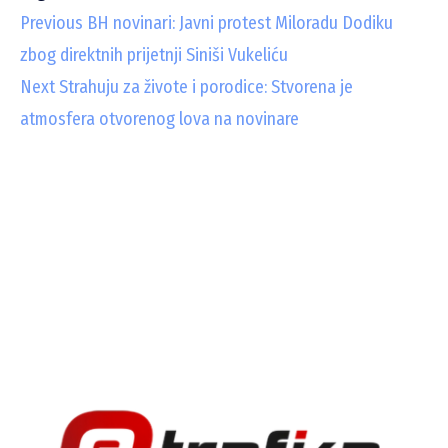
C
Previous
BH novinari: Javni protest Miloradu Dodiku
zbog direktnih prijetnji Siniši Vukeliću
o
Next
Strahuju za živote i porodice: Stvorena je
n
atmosfera otvorenog lova na novinare
t
i
n
u
e
R
e
a
d