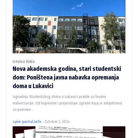
Istočna Ilidža
Nova akademska godina, stari studentski
dom: Poništena javna nabavka opremanja
doma u Lukavici
Izgradnju Studentskog doma u Lukavici pratile su brojne
malverzacije. Od kupovine i preprodaje zgrade koja je adaptirana
za potrebe...
spin-portal.info
-
October 2, 2024