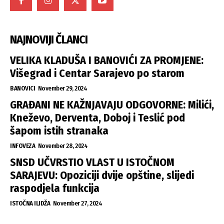
NAJNOVIJI ČLANCI
VELIKA KLADUŠA I BANOVIĆI ZA PROMJENE:
Višegrad i Centar Sarajevo po starom
BANOVICI
November 29, 2024
GRAĐANI NE KAŽNJAVAJU ODGOVORNE: Milići,
Kneževo, Derventa, Doboj i Teslić pod
šapom istih stranaka
INFOVEZA
November 28, 2024
SNSD UČVRSTIO VLAST U ISTOČNOM
SARAJEVU: Opoziciji dvije opštine, slijedi
raspodjela funkcija
ISTOČNA ILIDŽA
November 27, 2024