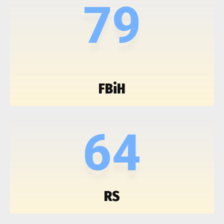
79
FBiH
64
RS