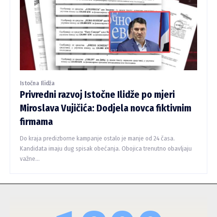
Istočna Ilidža
Privredni razvoj Istočne Ilidže po mjeri
Miroslava Vujičića: Dodjela novca fiktivnim
firmama
Do kraja predizborne kampanje ostalo je manje od 24 časa.
Kandidata imaju dug spisak obećanja. Obojica trenutno obavljaju
važne...