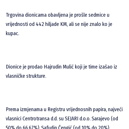
Trgovina dionicama obavljena je prošle sedmice u
vrijednosti od 442 hiljade KM, ali se nije znalo ko je
kupac.
Dionice je prodao Hajrudin Mulić koji je time izašao iz
vlasničke strukture.
Prema izmjenama u Registru vrijednosnih papira, najveći
vlasnici Centrotransa d.d. su SEJARI d.o.o. Sarajevo (od
50% do 66.67%), Safudin Čengić (od 10% do 20%),