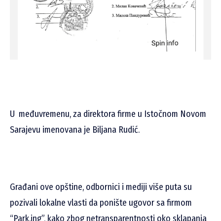
U međuvremenu, za direktora firme u Istočnom Novom
Sarajevu imenovana je Biljana Rudić.
Građani ove opštine, odbornici i mediji više puta su
pozivali lokalne vlasti da ponište ugovor sa firmom
“Park.ing”, kako zbog netransparentnosti oko sklapanja