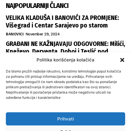
NAJPOPULARNIJI ČLANCI
VELIKA KLADUŠA I BANOVIĆI ZA PROMJENE:
Višegrad i Centar Sarajevo po starom
BANOVICI
November 29, 2024
GRAĐANI NE KAŽNJAVAJU ODGOVORNE: Milići,
Kneževo, Derventa, Doboj i Teslić pod
šapom istih stranaka
Politika korišćenja kolačića
INFOVEZA
November 28, 2024
Da bismo pružili najbolje iskustvo, koristimo tehnologije poput kolačića
SNSD UČVRSTIO VLAST U ISTOČNOM
za pohranu i/ili pristup informacijama na uređaju. Prihvatanje ovih
tehnologija omogućit će nam obradu podataka kao što su ponašanje
SARAJEVU: Opoziciji dvije opštine, slijedi
prilikom pretraživanja ili jedinstveni identifikatori na ovoj stranici.
raspodjela funkcija
Neprihvatanje ili povlačenje pristanka može negativno uticati na
određene funkcije i karakteristike
ISTOČNA ILIDŽA
November 27, 2024
Prihvati
O nama
Uslovi koristenja
Politika privatnosti
Kontakt