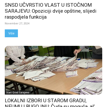
SNSD UČVRSTIO VLAST U ISTOČNOM
SARAJEVU: Opoziciji dvije opštine, slijedi
raspodjela funkcija
November 27, 2024
Više
Stari Grad Sarajevo
LOKALNI IZBORI U STAROM GRADU,
NEUMU I BUGOJNU: Čuda su moguća, al’