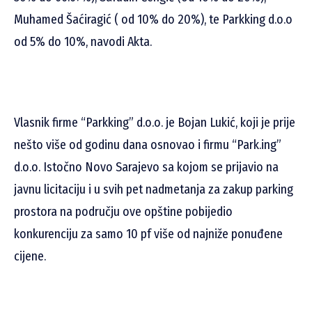
Muhamed Šaćiragić ( od 10% do 20%), te Parkking d.o.o
od 5% do 10%, navodi Akta.
Vlasnik firme “Parkking” d.o.o. je Bojan Lukić, koji je prije
nešto više od godinu dana osnovao i firmu “Park.ing”
d.o.o. Istočno Novo Sarajevo sa kojom se prijavio na
javnu licitaciju i u svih pet nadmetanja za zakup parking
prostora na području ove opštine pobijedio
konkurenciju za samo 10 pf više od najniže ponuđene
cijene.