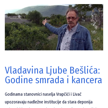
Vladavina Ljube Bešlića:
Godine smrada i kancera
Godinama stanovnici naselja Vrapčići i Livač
upozoravaju nadležne institucije da stara deponija