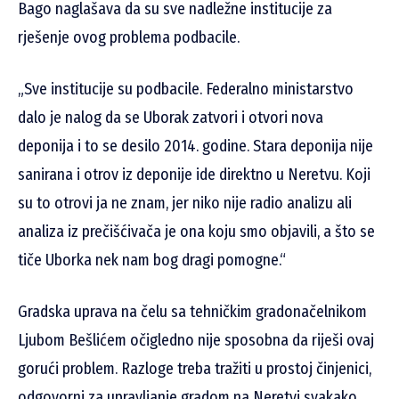
Bago naglašava da su sve nadležne institucije za
rješenje ovog problema podbacile.
„Sve institucije su podbacile. Federalno ministarstvo
dalo je nalog da se Uborak zatvori i otvori nova
deponija i to se desilo 2014. godine. Stara deponija nije
sanirana i otrov iz deponije ide direktno u Neretvu. Koji
su to otrovi ja ne znam, jer niko nije radio analizu ali
analiza iz prečišćivača je ona koju smo objavili, a što se
tiče Uborka nek nam bog dragi pomogne.“
Gradska uprava na čelu sa tehničkim gradonačelnikom
Ljubom Bešlićem očigledno nije sposobna da riješi ovaj
gorući problem. Razloge treba tražiti u prostoj činjenici,
odgovorni za upravljanje gradom na Neretvi svakako