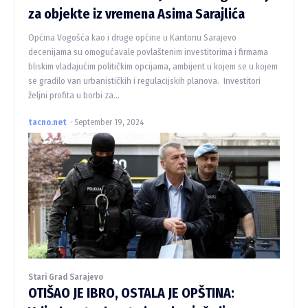
za objekte iz vremena Asima Sarajlića
Općina Vogošća kao i druge općine u Kantonu Sarajevo
decenijama su omogućavale povlaštenim investitorima i firmama
bliskim vladajućim političkim opcijama, ambijent u kojem se u kojem
se gradilo van urbanističkih i regulacijskih planova. Investitori
željni profita u borbi za...
tacno.net
-
September 19, 2024
Stari Grad Sarajevo
OTIŠAO JE IBRO, OSTALA JE OPŠTINA: