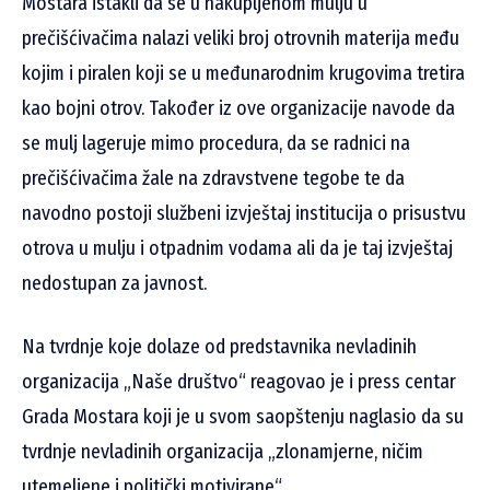
Mostara istakli da se u nakupljenom mulju u
prečišćivačima nalazi veliki broj otrovnih materija među
kojim i piralen koji se u međunarodnim krugovima tretira
kao bojni otrov. Također iz ove organizacije navode da
se mulj lageruje mimo procedura, da se radnici na
prečišćivačima žale na zdravstvene tegobe te da
navodno postoji službeni izvještaj institucija o prisustvu
otrova u mulju i otpadnim vodama ali da je taj izvještaj
nedostupan za javnost.
Na tvrdnje koje dolaze od predstavnika nevladinih
organizacija „Naše društvo“ reagovao je i press centar
Grada Mostara koji je u svom saopštenju naglasio da su
tvrdnje nevladinih organizacija „zlonamjerne, ničim
utemeljene i politički motivirane“.