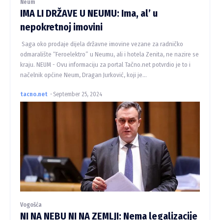
Neum
IMA LI DRŽAVE U NEUMU: Ima, al’ u
nepokretnoj imovini
Saga oko prodaje dijela državne imovine vezane za radničko
odmaralište “Feroelektro” u Neumu, ali i hotela Zenita, ne nazire se
kraju. NEUM - Ovu informaciju za portal Tačno.net potvrdio je to i
načelnik općine Neum, Dragan Jurković, koji je...
tacno.net
-
September 25, 2024
Vogošća
NI NA NEBU NI NA ZEMLJI: Nema legalizacije