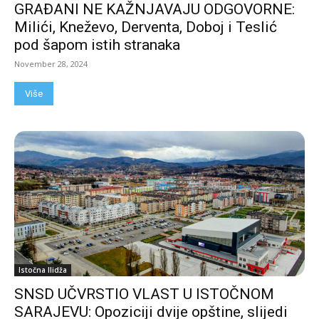
GRAĐANI NE KAŽNJAVAJU ODGOVORNE:
Milići, Kneževo, Derventa, Doboj i Teslić
pod šapom istih stranaka
November 28, 2024
Više
Istočna Ilidža
SNSD UČVRSTIO VLAST U ISTOČNOM
SARAJEVU: Opoziciji dvije opštine, slijedi