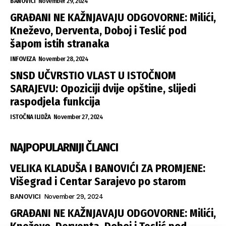
BANOVICI
November 29, 2024
GRAĐANI NE KAŽNJAVAJU ODGOVORNE: Milići,
Kneževo, Derventa, Doboj i Teslić pod
šapom istih stranaka
INFOVEZA
November 28, 2024
SNSD UČVRSTIO VLAST U ISTOČNOM
SARAJEVU: Opoziciji dvije opštine, slijedi
raspodjela funkcija
ISTOČNA ILIDŽA
November 27, 2024
NAJPOPULARNIJI ČLANCI
VELIKA KLADUŠA I BANOVIĆI ZA PROMJENE:
Višegrad i Centar Sarajevo po starom
BANOVICI
November 29, 2024
GRAĐANI NE KAŽNJAVAJU ODGOVORNE: Milići,