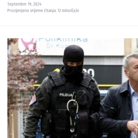
September 19, 2024
Procijenjeno vrijeme čitanja:
12
minut(a)e