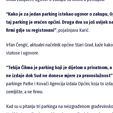
“Kako je za jedan parking istekao ugovor o zakupu, Opć
taj parking je vraćen općini. Druga dva su još uvijek n
firmi gdje su registovani”
, pojašnjava Karić.
Irfan Čengić, aktualni načelnik općine Stari Grad, kaže kako 
statuse i ugovore.
“Tekija Čikma je parking koji je dijelom u privatnom, a
ne izdaje dok Sud ne donese mjere za pravoslužnost”
parkinge Patke i Kovači Agencija izdala Općini, koja to izd
zemljište, a ne firmu.
Kad su u pitanju tri parkinga na neizgrađenom građevinsk