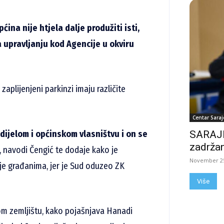
ina nije htjela dalje produžiti isti,
a upravljanju kod Agencije u okviru
zaplijenjeni parkinzi imaju različite
Centar Saraj
 dijelom i općinskom vlasništvu i on se
SARAJE
zadržan
, navodi Čengić te dodaje kako je
November 25
aje građanima, jer je Sud oduzeo ZK
Više
om zemljištu, kako pojašnjava Hanadi