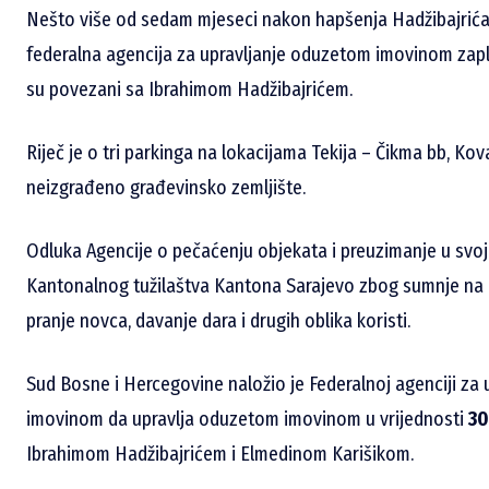
Nešto više od sedam mjeseci nakon hapšenja Hadžibajrića 
federalna agencija za upravljanje oduzetom imovinom zaplij
su povezani sa Ibrahimom Hadžibajrićem.
Riječ je o tri parkinga na lokacijama Tekija – Čikma bb, Ko
neizgrađeno građevinsko zemljište.
Odluka Agencije o pečaćenju objekata i preuzimanje u svoj
Kantonalnog tužilaštva Kantona Sarajevo zbog sumnje na k
pranje novca, davanje dara i drugih oblika koristi.
Sud Bosne i Hercegovine naložio je Federalnoj agenciji za
imovinom da upravlja oduzetom imovinom u vrijednosti
30
Ibrahimom Hadžibajrićem i Elmedinom Karišikom.