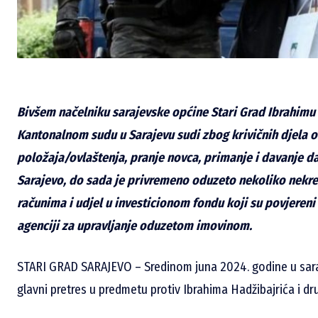
Bivšem načelniku sarajevske općine Stari
Grad
Ibrahimu
Kantonalnom sudu u Sarajevu sudi zbog krivičnih djela 
položaja/ovlaštenja, pranje novca, primanje i davanje da
Sarajevo, do
sada
je
privremeno
oduzeto
nekoliko
nekre
računima i udjel u investicionom fondu koji su povjereni 
agenciji
za
upravljanje
oduzetom
imovinom.
STARI GRAD SARAJEVO – Sredinom juna 2024. godine u sa
glavni pretres u predmetu protiv Ibrahima Hadžibajrića i dru