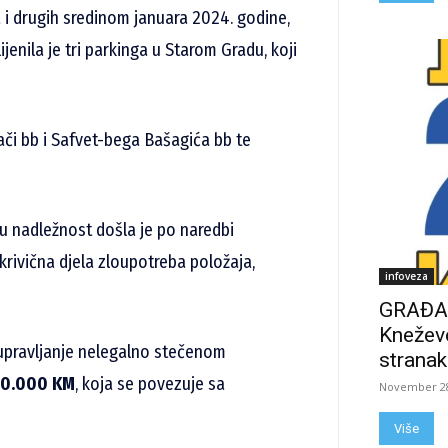
i drugih sredinom januara 2024. godine,
enila je tri parkinga u Starom Gradu, koji
vači bb i Safvet-bega Bašagića bb te
u nadležnost došla je po naredbi
rivična djela zloupotreba položaja,
infoveza
GRAĐAN
Kneževo
 upravljanje nelegalno stečenom
stranak
0.000 KM
, koja se povezuje sa
November 28
Više