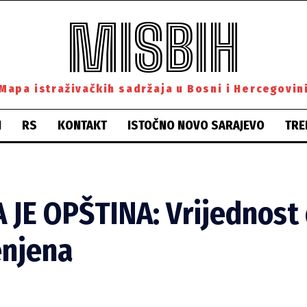
MISBIH
Mapa istraživačkih sadržaja u Bosni i Hercegovin
H
RS
KONTAKT
ISTOČNO NOVO SARAJEVO
TRE
 JE OPŠTINA: Vrijednost
jenjena