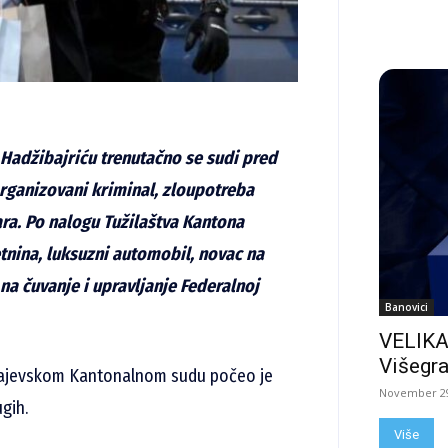
 Hadžibajriću
trenutačno se sudi pred
organizovani
kriminal,
zloupotreba
ra. Po
nalogu
Tužilaštva Kantona
tnina,
luksuzni
automobil, novac na
na čuvanje i upravljanje
Federalnoj
Banovici
VELIKA
Višegra
rajevskom Kantonalnom sudu počeo je
November 29
gih.
Više