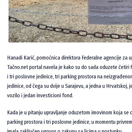
Hanadi Karić, pomoćnica direktora Federalne agencije za 
Tačno.net portal navela je kako su do sada oduzete četiri 
i tri poslovne jedinice, tri parking prostora na neizgrađe
jedinice, od čega su dvije u Sarajevu, a jedna u Hrvatskoj,
vozilo i jedan investicioni fond.
Kada je u pitanju upravljanje oduzetom imovinom koja se od
parking prostora i tri poslovne jedinice, u momentu privre
imala zaključen ugovor o zakupu sa licima u postupku.