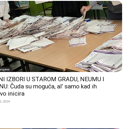
arajevo
I IZBORI U STAROM GRADU, NEUMU I
U: Čuda su moguća, al’ samo kad ih
vo inicira
, 2024