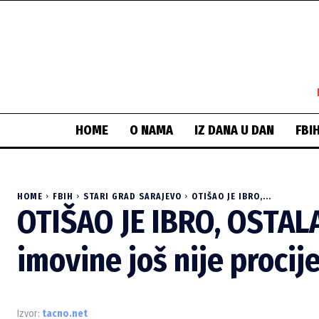
HOME
O NAMA
IZ DANA U DAN
FBI
HOME
FBIH
STARI GRAD SARAJEVO
OTIŠAO JE IBRO,...
OTIŠAO JE IBRO, OSTALA
imovine još nije proci
Izvor:
tacno.net