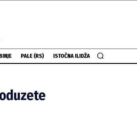
i
BINJE
PALE (RS)
ISTOČNA ILIDŽA
 oduzete