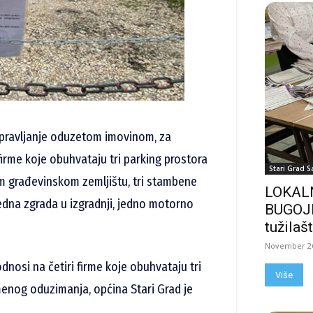
upravljanje oduzetom imovinom, za
firme koje obuhvataju tri parking prostora
Stari Grad S
nom građevinskom zemljištu, tri stambene
LOKALN
 jedna zgrada u izgradnji, jedno motorno
BUGOJN
tužilašt
November 26
nosi na četiri firme koje obuhvataju tri
Više
menog oduzimanja, općina Stari Grad je