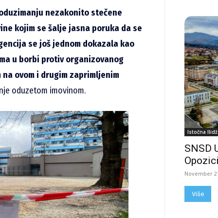
o oduzimanju nezakonito stečene
vine kojim se šalje jasna poruka da se
Agencija se još jednom dokazala kao
ma u borbi protiv organizovanog
om na ovom i drugim zaprimljenim
ljanje oduzetom imovinom.
Istočna Ilidž
SNSD 
Opozici
November 27
Više