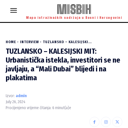
MISBIH
Mapa istraživačkih sadržaja u Bosni i Hercegovini
HOME
INTERVIEW
TUZLANSKO – KALESIJSKI...
TUZLANSKO – KALESIJSKI MIT:
Urbanistička istekla, investitori se ne
javljaju, a “Mali Dubai” blijedi i na
plakatima
Izvor:
admin
July 26, 2024
Procijenjeno vrijeme čitanja:
6
minut(a)e