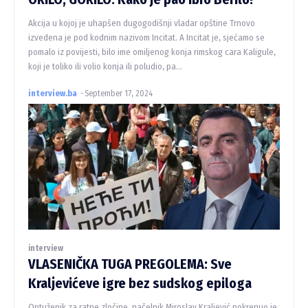
Akcija u kojoj je uhapšen dugogodišnji vladar opštine Trnovo
izvedena je pod kodnim nazivom Incitat. A Incitat je, sjećamo se
pomalo iz povijesti, bilo ime omiljenog konja rimskog cara Kaligule,
koji je toliko ili volio konja ili poludio, pa...
interview.ba
-
September 17, 2024
interview
VLASENIČKA TUGA PREGOLEMA: Sve
Kraljevićeve igre bez sudskog epiloga
Optuženik za ratne zločine, načelnik Miroslav Kraljević pokrenuo je