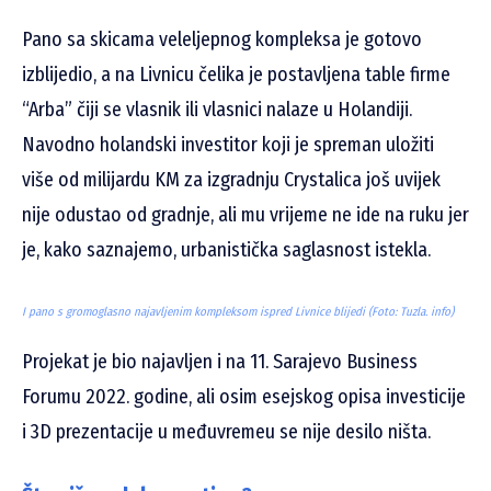
Pano sa skicama veleljepnog kompleksa je gotovo
izblijedio, a na Livnicu čelika je postavljena table firme
“Arba” čiji se vlasnik ili vlasnici nalaze u Holandiji.
Navodno holandski investitor koji je spreman uložiti
više od milijardu KM za izgradnju Crystalica još uvijek
nije odustao od gradnje, ali mu vrijeme ne ide na ruku jer
je, kako saznajemo, urbanistička saglasnost istekla.
I pano s gromoglasno najavljenim kompleksom ispred Livnice blijedi (Foto: Tuzla. info)
Projekat je bio najavljen i na 11. Sarajevo Business
Forumu 2022. godine, ali osim esejskog opisa investicije
i 3D prezentacije u međuvremeu se nije desilo ništa.