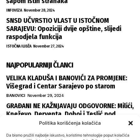
šapom istih stranaka
INFOVEZA
November 28, 2024
SNSD UČVRSTIO VLAST U ISTOČNOM
SARAJEVU: Opoziciji dvije opštine, slijedi
raspodjela funkcija
ISTOČNA ILIDŽA
November 27, 2024
NAJPOPULARNIJI ČLANCI
VELIKA KLADUŠA I BANOVIĆI ZA PROMJENE:
Višegrad i Centar Sarajevo po starom
BANOVICI
November 29, 2024
GRAĐANI NE KAŽNJAVAJU ODGOVORNE: Milići,
Kneževo, Derventa, Doboj i Teslić pod
šapom istih stranaka
Politika korišćenja kolačića
INFOVEZA
November 28, 2024
Da bismo pružili najbolje iskustvo, koristimo tehnologije poput kolačića