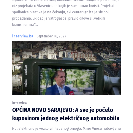
niz projekata u Vlasenici, od kojih je samo imao koristi. Projekat
spalionice plastike je na čekanju, ski centar Igrišta je simbol
propadanja, ukidao je vatrogasce, pravio dilove s „velikim
biznismenima“...
interview.ba
-
September 16, 2024
interview
OPĆINA NOVO SARAJEVO: A sve je počelo
kupovinom jednog električnog automobila
No, električno je vozilo vrh ledenog brijega. Mimo Vijeća nabavljena