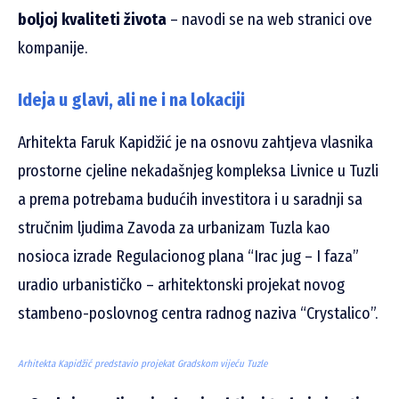
boljoj kvaliteti života
– navodi se na web stranici ove
kompanije.
Ideja u glavi, ali ne i na lokaciji
Arhitekta Faruk Kapidžić je na osnovu zahtjeva vlasnika
prostorne cjeline nekadašnjeg kompleksa Livnice u Tuzli
a prema potrebama budućih investitora i u saradnji sa
stručnim ljudima Zavoda za urbanizam Tuzla kao
nosioca izrade Regulacionog plana “Irac jug – I faza”
uradio urbanističko – arhitektonski projekat novog
stambeno-poslovnog centra radnog naziva “Crystalico”.
Arhitekta Kapidžić predstavio projekat Gradskom vijeću Tuzle