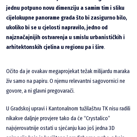
jednu potpuno novu dimenziju a samim tim i sliku
cijelokupne panorame grada što bi zasigurno bilo,
ukoliko bi se u cjelosti napravilo, jedno od
najznačajnijih ostvarenja u smislu urbanističkih i
arhitektonskih cjelina u regionu pa i šire
.
Očito da je ovakav megaprojekat težak milijardu maraka
živ samo na papiru. O njemu relevantni sagovornici ne
govore, a ni glavni pregovarači.
U Gradskoj upravi i Kantonalnom tužilaštvu TK nisu radili
nikakve daljnje provjere tako da će “Crystalico”
najvjerovatnije ostati u sjećanju kao još jedna 3D