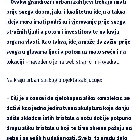
–
Ovakvi grandiozni urbani zahtjevi trebaju imati
prije svega dobru, jaku i kvalitetnu ideju a takva
ideja mora imati podršku i vjerovanje prije svega
stručnih ljudi a potom i investitora te na kraju
organa vlasti. Kao takva, ideja može da zaživi prije
svega u glavama ljudi a potom uz malo sreće i na
lokaciji
– navedeno je na web stranici m-kvadrat.
Na kraju urbanističkog projekta zaključuje:
–
Cilj je u osnovi da cjelokupna slika kompleksa se
doživi kao jedna jedinstvena skulptura koja danju
odiše skladom istih kristala a noću dobije potpuno
drugu sliku kristala u boji te time skrene pažnju na
sebe i sa velikih udaljenosti. Sve bi to gradu dalo