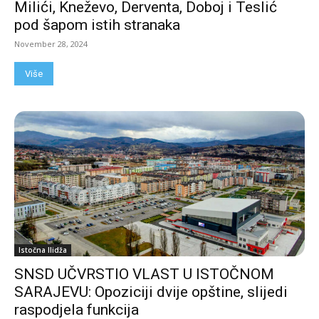
Milići, Kneževo, Derventa, Doboj i Teslić
pod šapom istih stranaka
November 28, 2024
Više
Istočna Ilidža
SNSD UČVRSTIO VLAST U ISTOČNOM
SARAJEVU: Opoziciji dvije opštine, slijedi
raspodjela funkcija