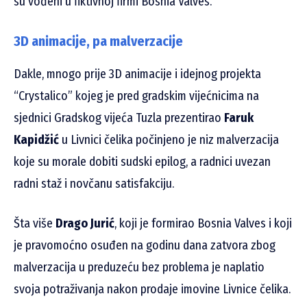
su vođeni u fiktivnoj firmi Bosnia Valves.
3D animacije, pa malverzacije
Dakle, mnogo prije 3D animacije i idejnog projekta
“Crystalico” kojeg je pred gradskim vijećnicima na
sjednici Gradskog vijeća Tuzla prezentirao
Faruk
Kapidžić
u Livnici čelika počinjeno je niz malverzacija
koje su morale dobiti sudski epilog, a radnici uvezan
radni staž i novčanu satisfakciju.
Šta više
Drago Jurić
, koji je formirao Bosnia Valves i koji
je pravomoćno osuđen na godinu dana zatvora zbog
malverzacija u preduzeću bez problema je naplatio
svoja potraživanja nakon prodaje imovine Livnice čelika.