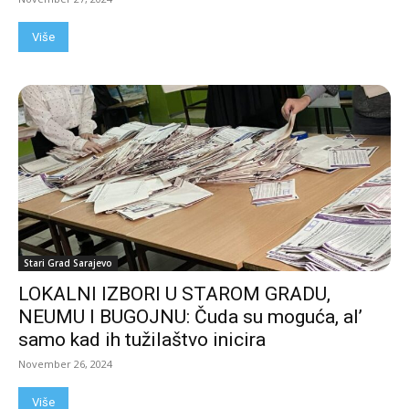
Više
Stari Grad Sarajevo
LOKALNI IZBORI U STAROM GRADU,
NEUMU I BUGOJNU: Čuda su moguća, al’
samo kad ih tužilaštvo inicira
November 26, 2024
Više