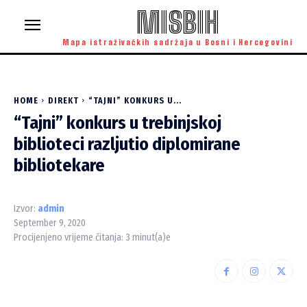
MISBIH
Mapa istraživačkih sadržaja u Bosni i Hercegovini
HOME
DIREKT
“TAJNI” KONKURS U...
“Tajni” konkurs u trebinjskoj
biblioteci razljutio diplomirane
bibliotekare
Izvor:
admin
September 9, 2020
Procijenjeno vrijeme čitanja:
3
minut(a)e