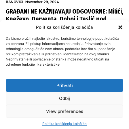
BANOVICI
November 29, 2024
GRAĐANI NE KAŽNJAVAJU ODGOVORNE: Milići,
Kneževo, Derventa, Doboj i Teslić pod
šapom istih stranaka
Politika korišćenja kolačića
INFOVEZA
November 28, 2024
Da bismo pružili najbolje iskustvo, koristimo tehnologije poput kolačića
SNSD UČVRSTIO VLAST U ISTOČNOM
za pohranu i/ili pristup informacijama na uređaju. Prihvatanje ovih
tehnologija omogućit će nam obradu podataka kao što su ponašanje
SARAJEVU: Opoziciji dvije opštine, slijedi
prilikom pretraživanja ili jedinstveni identifikatori na ovoj stranici.
raspodjela funkcija
Neprihvatanje ili povlačenje pristanka može negativno uticati na
određene funkcije i karakteristike
ISTOČNA ILIDŽA
November 27, 2024
Prihvati
O nama
Uslovi koristenja
Politika privatnosti
Kontakt
Odbij
Politika korišćenja kolačića
Impresum
View preferences
© 2024 misbih. All Rights Reserved.
Politika korišćenja kolačića