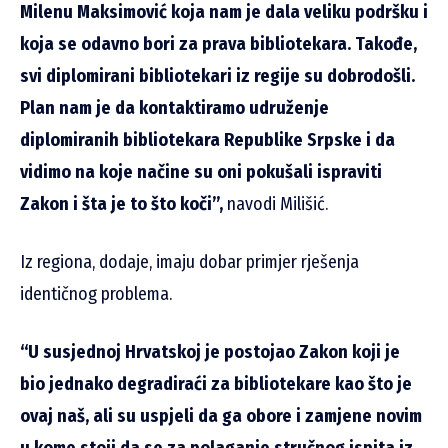
Milenu Maksimović koja nam je dala veliku podršku i
koja se odavno bori za prava bibliotekara. Takođe,
svi diplomirani bibliotekari iz regije su dobrodošli.
Plan nam je da kontaktiramo udruženje
diplomiranih bibliotekara Republike Srpske i da
vidimo na koje načine su oni pokušali ispraviti
Zakon i šta je to što koči”,
navodi Milišić.
Iz regiona, dodaje, imaju dobar primjer rješenja
identičnog problema.
“U susjednoj Hrvatskoj je postojao Zakon koji je
bio jednako degradiraći za bibliotekare kao što je
ovaj naš, ali su uspjeli da ga obore i zamjene novim
u kome stoji da se za polaganje stručnog ispita iz