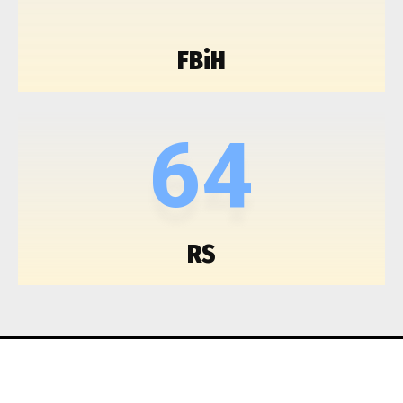
FBiH
64
RS