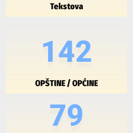
Tekstova
142
OPŠTINE / OPĆINE
79