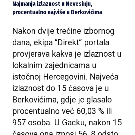
Najmanja izlaznost u Nevesinju,
procentualno najviše u Berkovićima
Nakon dvije trećine izbornog
dana, ekipa “Direkt” portala
provjerava kakva je izlaznost u
lokalnim zajednicama u
istočnoj Hercegovini. Najveća
izlaznost do 15 časova je u
Berkovićima, gdje je glasalo
procentualno već 60,03 % ili
957 osoba. U Gacku, nakon 15
časova ona iznosi 56, 8 odsto,