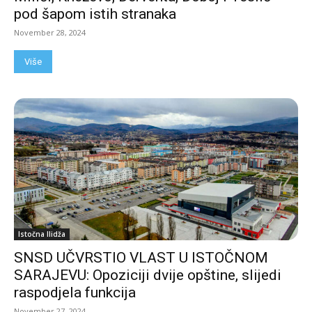
pod šapom istih stranaka
November 28, 2024
Više
Istočna Ilidža
SNSD UČVRSTIO VLAST U ISTOČNOM
SARAJEVU: Opoziciji dvije opštine, slijedi
raspodjela funkcija
November 27, 2024