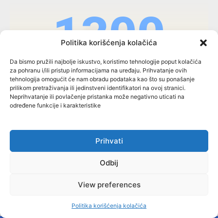
1300
Politika korišćenja kolačića
Da bismo pružili najbolje iskustvo, koristimo tehnologije poput kolačića
za pohranu i/ili pristup informacijama na uređaju. Prihvatanje ovih
tehnologija omogućit će nam obradu podataka kao što su ponašanje
Tekstova
prilikom pretraživanja ili jedinstveni identifikatori na ovoj stranici.
Neprihvatanje ili povlačenje pristanka može negativno uticati na
određene funkcije i karakteristike
142
Prihvati
Odbij
View preferences
Politika korišćenja kolačića
OPŠTINE / OPĆINE