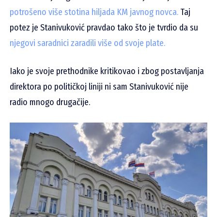
potrošeno više stotina hiljada KM javnog novca.
Taj
potez je Stanivuković pravdao tako što je tvrdio da su
njegovi saradnici zaradili više od svoje plate.
Iako je svoje prethodnike kritikovao i zbog postavljanja
direktora po političkoj liniji ni sam Stanivuković nije
radio mnogo drugačije.