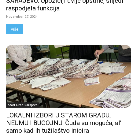
SARAJEVU: Opoziciji dvije opštine, slijedi
raspodjela funkcija
November 27, 2024
Više
Stari Grad Sarajevo
LOKALNI IZBORI U STAROM GRADU,
NEUMU I BUGOJNU: Čuda su moguća, al’
samo kad ih tužilaštvo inicira