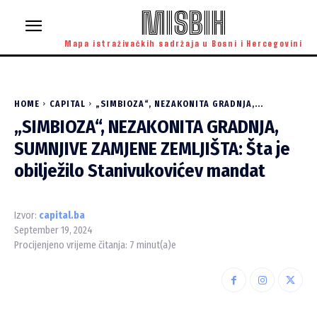
MISBIH
Mapa istraživačkih sadržaja u Bosni i Hercegovini
HOME
CAPITAL
„SIMBIOZA“, NEZAKONITA GRADNJA,...
„SIMBIOZA“, NEZAKONITA GRADNJA,
SUMNJIVE ZAMJENE ZEMLJIŠTA: Šta je
obilježilo Stanivukovićev mandat
Izvor:
capital.ba
September 19, 2024
Procijenjeno vrijeme čitanja:
7
minut(a)e