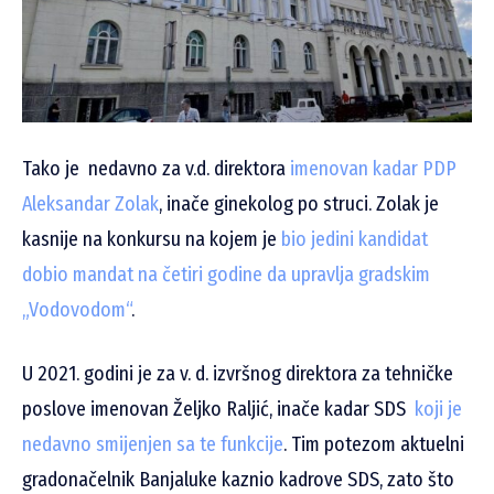
Tako je nedavno za v.d. direktora
imenovan kadar PDP
Aleksandar Zolak
, inače ginekolog po struci. Zolak je
kasnije na konkursu na kojem je
bio jedini kandidat
dobio mandat na četiri godine da upravlja gradskim
„Vodovodom“
.
U 2021. godini je za v. d. izvršnog direktora za tehničke
poslove imenovan Željko Raljić, inače kadar SDS
koji je
nedavno smijenjen sa te funkcije
. Tim potezom aktuelni
gradonačelnik Banjaluke kaznio kadrove SDS, zato što