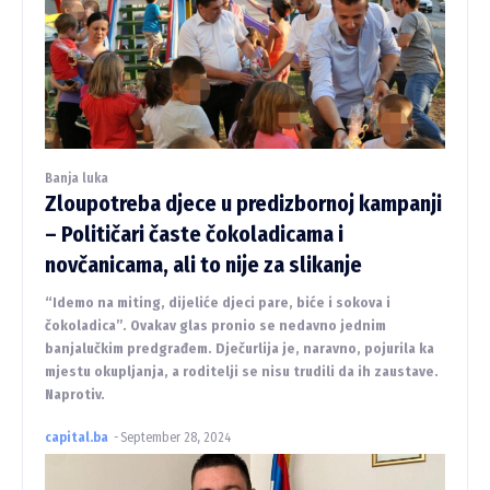
Banja luka
Zloupotreba djece u predizbornoj kampanji
– Političari časte čokoladicama i
novčanicama, ali to nije za slikanje
“Idemo na miting, dijeliće djeci pare, biće i sokova i
čokoladica”. Ovakav glas pronio se nedavno jednim
banjalučkim predgrađem. Dječurlija je, naravno, pojurila ka
mjestu okupljanja, a roditelji se nisu trudili da ih zaustave.
Naprotiv.
capital.ba
-
September 28, 2024