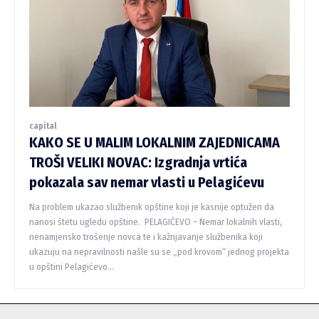
capital
KAKO SE U MALIM LOKALNIM ZAJEDNICAMA
TROŠI VELIKI NOVAC: Izgradnja vrtića
pokazala sav nemar vlasti u Pelagićevu
Na problem ukazao službenik opštine koji je kasnije optužen da
nanosi štetu ugledu opštine. PELAGIĆEVO – Nemar lokalnih vlasti,
nenamjensko trošenje novca te i kažnjavanje službenika koji
ukazuju na nepravilnosti našle su se „pod krovom“ jednog projekta
u opštini Pelagićevo...