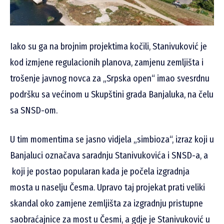
Iako su ga na brojnim projektima kočili, Stanivuković je
kod izmjene regulacionih planova, zamjenu zemljišta i
trošenje javnog novca za „Srpska open“ imao svesrdnu
podršku sa većinom u Skupštini grada Banjaluka, na čelu
sa SNSD-om.
U tim momentima se jasno vidjela „simbioza“, izraz koji u
Banjaluci označava saradnju Stanivukovića i SNSD-a, a
koji je postao popularan kada je počela izgradnja
mosta u naselju Česma. Upravo taj projekat prati veliki
skandal oko zamjene zemljišta za izgradnju pristupne
saobraćajnice za most u Česmi, a gdje je Stanivuković u