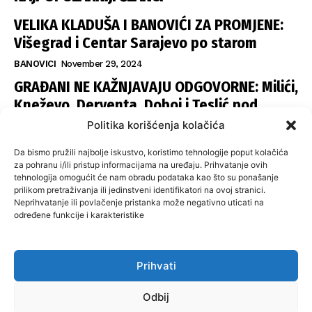
VELIKA KLADUŠA I BANOVIĆI ZA PROMJENE:
Višegrad i Centar Sarajevo po starom
BANOVICI
November 29, 2024
GRAĐANI NE KAŽNJAVAJU ODGOVORNE: Milići,
Kneževo, Derventa, Doboj i Teslić pod
šapom istih stranaka
Politika korišćenja kolačića
INFOVEZA
November 28, 2024
Da bismo pružili najbolje iskustvo, koristimo tehnologije poput kolačića
SNSD UČVRSTIO VLAST U ISTOČNOM
za pohranu i/ili pristup informacijama na uređaju. Prihvatanje ovih
tehnologija omogućit će nam obradu podataka kao što su ponašanje
SARAJEVU: Opoziciji dvije opštine, slijedi
prilikom pretraživanja ili jedinstveni identifikatori na ovoj stranici.
raspodjela funkcija
Neprihvatanje ili povlačenje pristanka može negativno uticati na
određene funkcije i karakteristike
ISTOČNA ILIDŽA
November 27, 2024
Prihvati
O nama
Uslovi koristenja
Politika privatnosti
Kontakt
Odbij