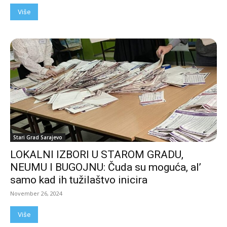
Više
Stari Grad Sarajevo
LOKALNI IZBORI U STAROM GRADU,
NEUMU I BUGOJNU: Čuda su moguća, al’
samo kad ih tužilaštvo inicira
November 26, 2024
Više