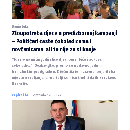
Banja luka
Zloupotreba djece u predizbornoj kampanji
– Političari časte čokoladicama i
novčanicama, ali to nije za slikanje
“Idemo na miting, dijeliće djeci pare, biće i sokova i
čokoladica”. Ovakav glas pronio se nedavno jednim
banjalučkim predgrađem. Dječurlija je, naravno, pojurila ka
mjestu okupljanja, a roditelji se nisu trudili da ih zaustave.
Naprotiv.
capital.ba
-
September 28, 2024