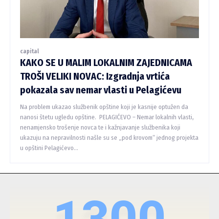
capital
KAKO SE U MALIM LOKALNIM ZAJEDNICAMA
TROŠI VELIKI NOVAC: Izgradnja vrtića
pokazala sav nemar vlasti u Pelagićevu
Na problem ukazao službenik opštine koji je kasnije optužen da
nanosi štetu ugledu opštine. PELAGIĆEVO – Nemar lokalnih vlasti,
nenamjensko trošenje novca te i kažnjavanje službenika koji
ukazuju na nepravilnosti našle su se „pod krovom“ jednog projekta
u opštini Pelagićevo...
1300