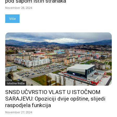
pod šapom istih stranaka
November 28, 2024
Više
Istočna Ilidža
SNSD UČVRSTIO VLAST U ISTOČNOM
SARAJEVU: Opoziciji dvije opštine, slijedi
raspodjela funkcija
November 27, 2024