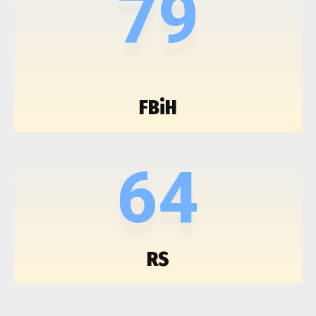
79
FBiH
64
RS