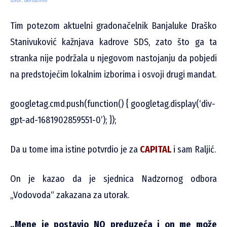
Izvor: Gerila.info
Tim potezom aktuelni gradonačelnik Banjaluke Draško
Stanivuković kažnjava kadrove SDS, zato što ga ta
stranka nije podržala u njegovom nastojanju da pobjedi
na predstojećim lokalnim izborima i osvoji drugi mandat.
googletag.cmd.push(function() { googletag.display(‘div-
gpt-ad-1681902859551-0’); });
Da u tome ima istine potvrdio je za
CAPITAL
i sam Raljić.
On je kazao da je sjednica Nadzornog odbora
„Vodovoda“ zakazana za utorak.
„Mene je postavio NO preduzeća i on me može