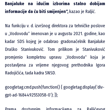
Banjaluke na idućim izborima stalno dobijam
informacije da ću biti smijenjen“,
kazao je Raljić.
Na funkciju v. d. izvršnog direktora za tehničke poslove
u „Vodovodu“ imenovan je u avgustu 2021. godine, kao
kadar SDS kojeg je odabrao gradonačelnik Banjaluke
Draško Stanivuković. Tom prilikom je Stanivuković
promjenio kompletnu upravu „Vodovoda“ koja je
postavljena za vrijeme njegovog prethodnika Igora
Radojičića, tada kadra SNSD.
googletag.cmd.push(function() { googletag.display(‘div-
gpt-ad-1684492553058-0’); });
Prema dostupnim informacijama za Raljićevog