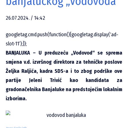
banjalučkog „Vodovoda“
26.07.2024. / 14:42
googletag.cmd.push(function(){googletag.display(‘ad-
slot-11’);});
BANJALUKA – U preduzeću „Vodovod“ se sprema
smjena v.d. izvršnog direktora za tehničke poslove
Željka Raljića, kadra SDS-a i to zbog podrške ove
partije Jeleni Trivić kao kandidata za
gradonačelnika Banjaluke na predstojećim lokalnim
izborima.