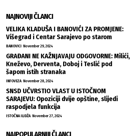
NAJNOVIJI ČLANCI
VELIKA KLADUŠA I BANOVIĆI ZA PROMJENE:
Višegrad i Centar Sarajevo po starom
BANOVICI
November 29, 2024
GRAĐANI NE KAŽNJAVAJU ODGOVORNE: Milići,
Kneževo, Derventa, Doboj i Teslić pod
šapom istih stranaka
INFOVEZA
November 28, 2024
SNSD UČVRSTIO VLAST U ISTOČNOM
SARAJEVU: Opoziciji dvije opštine, slijedi
raspodjela funkcija
ISTOČNA ILIDŽA
November 27, 2024
NAJPOPULARNIJI ČLANCI