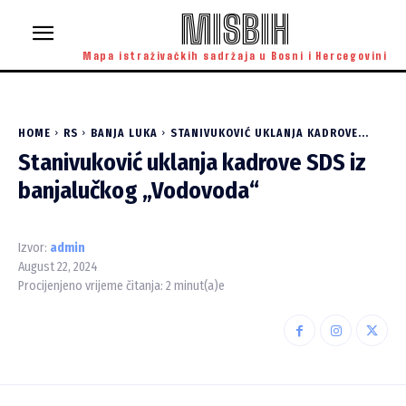
MISBIH
Mapa istraživačkih sadržaja u Bosni i Hercegovini
HOME
RS
BANJA LUKA
STANIVUKOVIĆ UKLANJA KADROVE...
Stanivuković uklanja kadrove SDS iz
banjalučkog „Vodovoda“
Izvor:
admin
August 22, 2024
Procijenjeno vrijeme čitanja:
2
minut(a)e