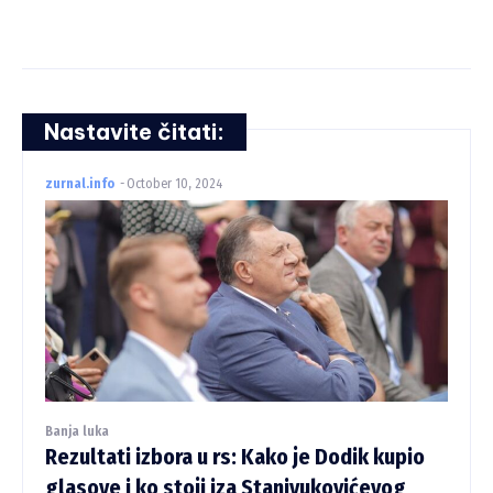
Nastavite čitati:
zurnal.info
-
October 10, 2024
Banja luka
Rezultati izbora u rs: Kako je Dodik kupio
glasove i ko stoji iza Stanivukovićevog