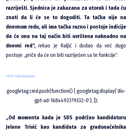
razriješti. Sjednica je zakazana za utorak i tada ću
znati da li će se to dogoditi. Ta tačka nije na
dnevnom redu, ali ima tačka razno i postoje indicije
da će ona na taj način biti uvrštena naknadno na
dnevni red“,
rekao je Raljić i dodao da već dugo
postoje „priče da će on biti razriješen sa te funkcije“.
FOTO: Grad Banjaluka
googletag.cmd.push(function() { googletag.display(‘div-
gpt-ad-1684492379332-0’); });
„Od momenta kada je SDS podržao kandidaturu
Jelene Trivić kao kandidata za gradonačelnika