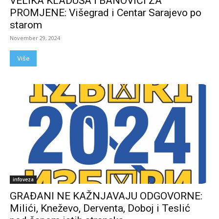
VELIKA KLADUŠA I BANOVIĆI ZA
PROMJENE: Višegrad i Centar Sarajevo po
starom
November 29, 2024
Više
infoveza
GRAĐANI NE KAŽNJAVAJU ODGOVORNE:
Milići, Kneževo, Derventa, Doboj i Teslić