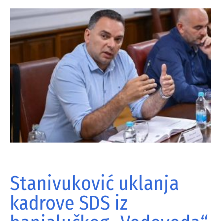
Stanivuković uklanja
kadrove SDS iz