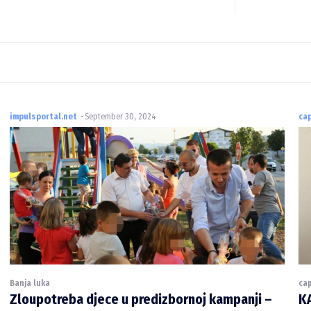
impulsportal.net
-
September 30, 2024
cap
Banja luka
cap
Zloupotreba djece u predizbornoj kampanji –
K