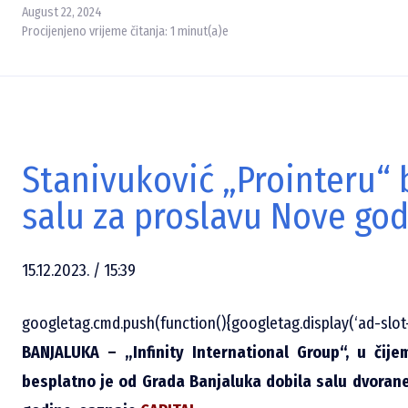
August 22, 2024
Procijenjeno vrijeme čitanja:
1
minut(a)e
Stanivuković „Prointeru“
salu za proslavu Nove go
15.12.2023. / 15:39
googletag.cmd.push(function(){googletag.display(‘ad-slot-1
BANJALUKA – „Infinity International Group“, u čije
besplatno je od Grada Banjaluka dobila salu dvoran