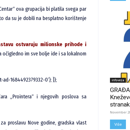
entar“ ova grupacija bi platila svega par
to da su je dobili na besplatno korištenje
stavu ostvaruju milionske prihode i
 a očigledno im sve bolje ide i sa lokalnom
t-ad-1684492379332-0’); });
infoveza
GRAĐAN
čara „Prointera“ i njegovih poslova sa
Kneževo
stranak
November 28
 za proslavu Nove godine, gradska vlast
Više