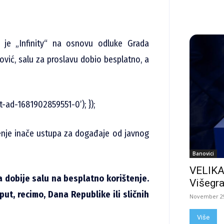
 je „Infinity“ na osnovu odluke Grada
ović, salu za proslavu dobio besplatno, a
t-ad-1681902859551-0’); });
enje inače ustupa za događaje od javnog
Banovici
VELIKA
a dobije salu na besplatno korištenje.
Višegra
t, recimo, Dana Republike ili sličnih
November 29
Više