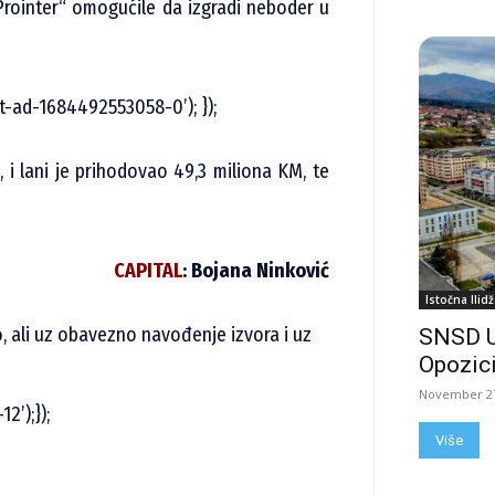
„Prointer“ omogućile da izgradi neboder u
t-ad-1684492553058-0’); });
e, i lani je prihodovao 49,3 miliona KM, te
CAPITAL
: Bojana Ninković
Istočna Ilidž
no, ali uz obavezno navođenje izvora i uz
SNSD 
Opozici
November 27
2’);});
Više