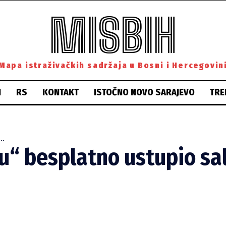
MISBIH
Mapa istraživačkih sadržaja u Bosni i Hercegovin
H
RS
KONTAKT
ISTOČNO NOVO SARAJEVO
TRE
..
u“ besplatno ustupio sa