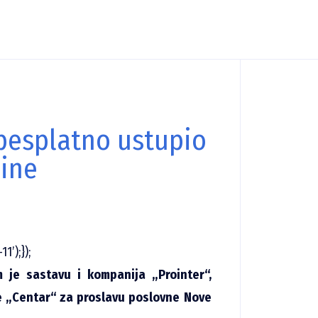
 besplatno ustupio
dine
1’);});
m je sastavu i kompanija „Prointer“,
e „Centar“ za proslavu poslovne Nove