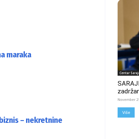
ona maraka
Centar Saraj
SARAJE
zadržan
November 25
Više
 biznis – nekretnine