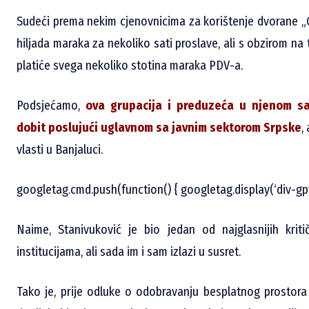
Sudeći prema nekim cjenovnicima za korištenje dvorane „C
hiljada maraka za nekoliko sati proslave, ali s obzirom na 
platiće svega nekoliko stotina maraka PDV-a.
Podsjećamo,
ova grupacija i preduzeća u njenom sa
dobit poslujući uglavnom sa javnim sektorom Srpske
,
vlasti u Banjaluci.
googletag.cmd.push(function() { googletag.display(‘div-gp
Naime, Stanivuković je bio jedan od najglasnijih kriti
institucijama, ali sada im i sam izlazi u susret.
Tako je, prije odluke o odobravanju besplatnog prostora