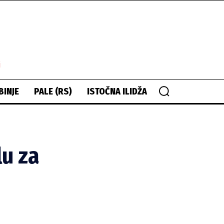
i
BINJE
PALE (RS)
ISTOČNA ILIDŽA
lu za