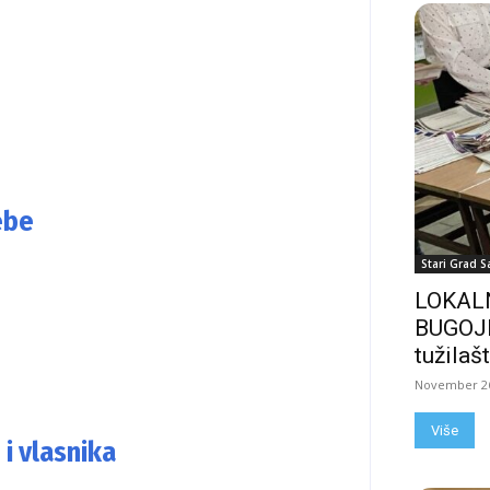
ebe
Stari Grad S
LOKALN
BUGOJN
tužilašt
November 26
Više
 i vlasnika