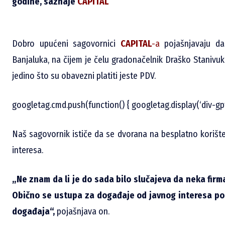
godine, saznaje
CAPITAL
Dobro upućeni sagovornici
CAPITAL
-a
pojašnjavaju da
Banjaluka, na čijem je čelu gradonačelnik Draško Stanivuk
jedino što su obavezni platiti jeste PDV.
googletag.cmd.push(function() { googletag.display(‘div-gp
Naš sagovornik ističe da se dvorana na besplatno korišt
interesa.
„Ne znam da li je do sada bilo slučajeva da neka firm
Obično se ustupa za događaje od javnog interesa popu
događaja“,
pojašnjava on.