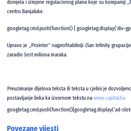
donijela i izmjene regulacionog plana koje su kompaniji 
centru Banjaluke.
googletag.cmd.push(function() { googletag.display(‘div-gp
Upravo je „Prointer“ najprofitabilniji član Infinity grupacij
zaradio šest miliona maraka.
Preuzimanje dijelova teksta ili teksta u cjelini je dozvolje
postavljanje linka ka izvornom tekstu na
www.capital.ba
googletag.cmd.push(function(){googletag.display(‘ad-slot-1
Povezane vijesti