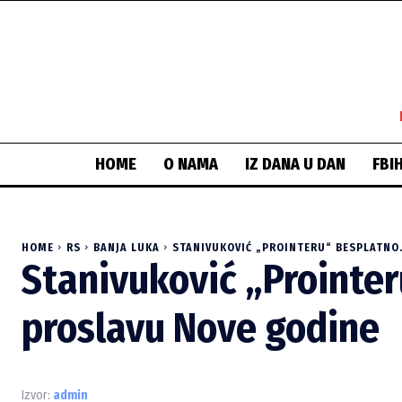
HOME
O NAMA
IZ DANA U DAN
FBI
HOME
RS
BANJA LUKA
STANIVUKOVIĆ „PROINTERU“ BESPLATNO.
Stanivuković „Prointer
proslavu Nove godine
Izvor:
admin