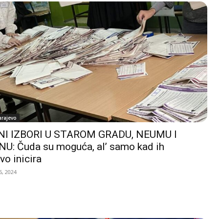
arajevo
I IZBORI U STAROM GRADU, NEUMU I
U: Čuda su moguća, al’ samo kad ih
vo inicira
, 2024