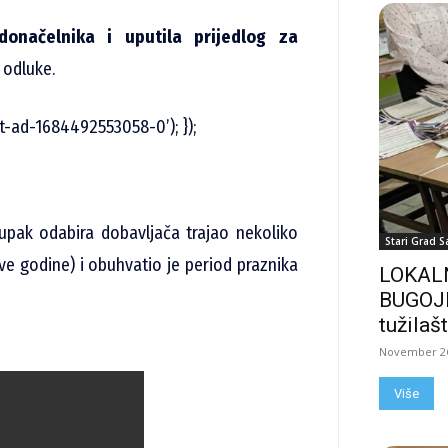
onačelnika i uputila prijedlog za
 odluke.
t-ad-1684492553058-0’); });
stupak odabira dobavljača trajao nekoliko
Stari Grad S
e godine) i obuhvatio je period praznika
LOKALN
BUGOJN
tužilašt
November 26
Više