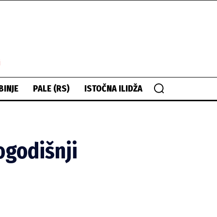
i
BINJE
PALE (RS)
ISTOČNA ILIDŽA
ogodišnji