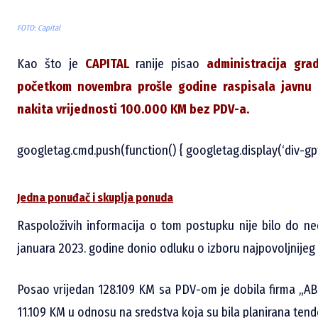
FOTO: Capital
Kao što je
CAPITAL
ranije pisao
administracija gra
početkom novembra prošle godine raspisala javnu
nakita vrijednosti 100.000 KM bez PDV-a.
googletag.cmd.push(function() { googletag.display(‘div-gp
Jedna ponuđač i skuplja ponuda
Raspoloživih informacija o tom postupku nije bilo do ned
januara 2023. godine donio odluku o izboru najpovoljnije
Posao vrijedan 128.109 KM sa PDV-om je dobila firma „AB
11.109 KM u odnosu na sredstva koja su bila planirana ten