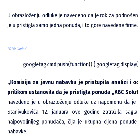
U obrazloženju odluke je navedeno da je rok za podnošenj
je u pristigla samo jedna ponuda, i to gore navedene firme.
FOTO: Capital
googletag.cmd.push(function() { googletag.display(
„Komisija za javnu nabavku je pristupila analizi i o
prilikom ustanovila da je pristigla ponuda „ABC Solut
navedeno je u obrazloženju odluke uz napomenu da je 
Stanivukovića 12. januara ove godine zatražila sag
najpovoljnijeg ponuđača, čija je ukupna cijena ponude 
nabavke.