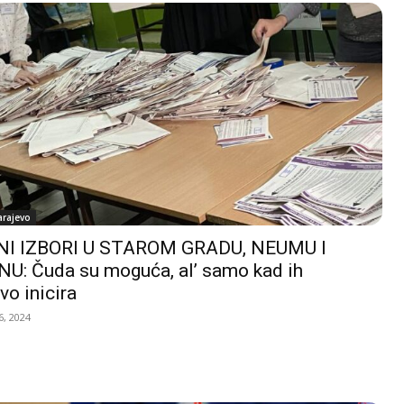
arajevo
I IZBORI U STAROM GRADU, NEUMU I
U: Čuda su moguća, al’ samo kad ih
vo inicira
, 2024