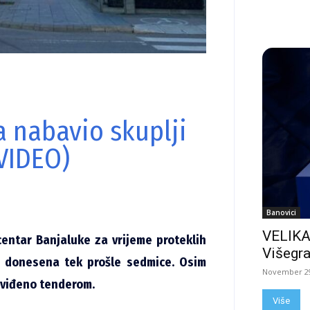
a nabavio skuplji
VIDEO)
Banovici
VELIKA
centar Banjaluke za vrijeme proteklih
Višegra
ta donesena tek prošle sedmice. Osim
November 29
edviđeno tenderom.
Više