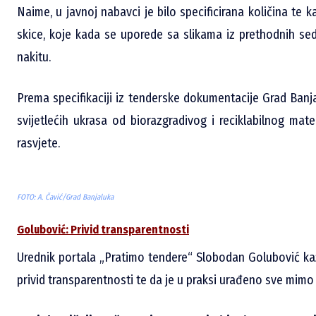
Naime, u javnoj nabavci je bilo specificirana količina te k
skice, koje kada se uporede sa slikama iz prethodnih se
nakitu.
Prema specifikaciji iz tenderske dokumentacije Grad Ban
svijetlećih ukrasa od biorazgradivog i reciklabilnog mat
rasvjete.
FOTO: A. Čavić/Grad Banjaluka
Golubović: Privid transparentnosti
Urednik portala „Pratimo tendere“ Slobodan Golubović ka
privid transparentnosti te da je u praksi urađeno sve mimo