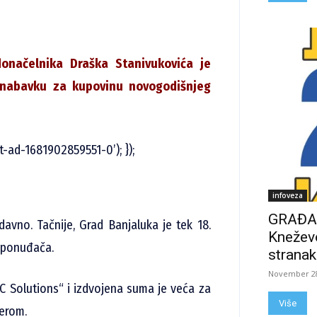
donačelnika Draška Stanivukovića je
 nabavku za kupovinu novogodišnjeg
t-ad-1681902859551-0’); });
infoveza
GRAĐAN
avno. Tačnije, Grad Banjaluka je tek 18.
Kneževo
g ponuđača.
stranak
November 28
C Solutions“ i izdvojena suma je veća za
Više
derom.