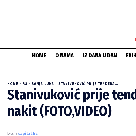
HOME
O NAMA
IZ DANA U DAN
FBI
HOME
RS
BANJA LUKA
STANIVUKOVIĆ PRIJE TENDERA...
Stanivuković prije ten
nakit (FOTO,VIDEO)
Izvor:
capital.ba