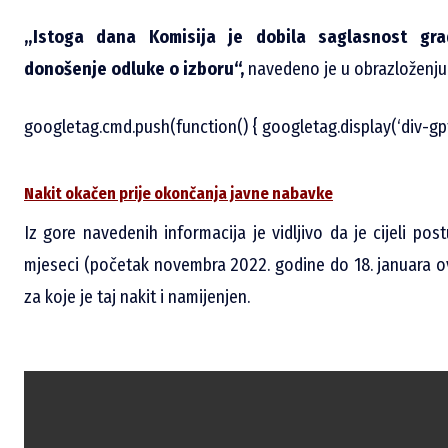
„Istoga dana Komisija je dobila saglasnost grad
donošenje odluke o izboru“,
navedeno je u obrazloženju
googletag.cmd.push(function() { googletag.display(‘div-gp
Nakit okačen prije okončanja javne nabavke
Iz gore navedenih informacija je vidljivo da je cijeli po
mjeseci (početak novembra 2022. godine do 18. januara ov
za koje je taj nakit i namijenjen.