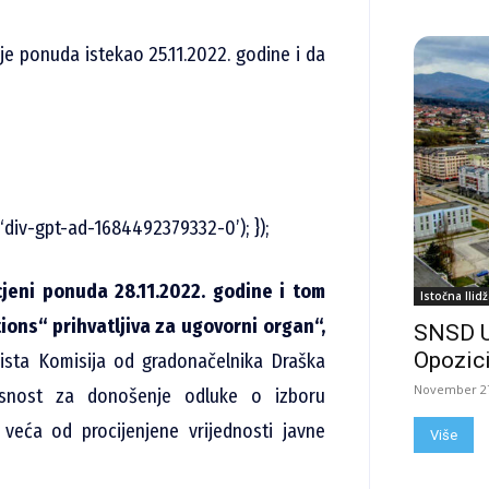
e ponuda istekao 25.11.2022. godine i da
‘div-gpt-ad-1684492379332-0’); });
cjeni ponuda 28.11.2022. godine i tom
Istočna Ilidž
ions“ prihvatljiva za ugovorni organ“,
SNSD 
Opozici
ista Komisija od gradonačelnika Draška
November 27
lasnost za donošenje odluke o izboru
veća od procijenjene vrijednosti javne
Više