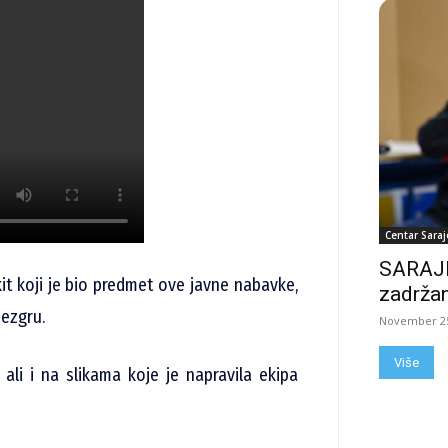
Centar Saraj
SARAJE
kit koji je bio predmet ove javne nabavke,
zadržan
jezgru.
November 25
Više
 ali i na slikama koje je napravila ekipa