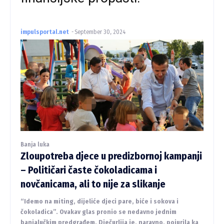
impulsportal.net
-
September 30, 2024
Banja luka
Zloupotreba djece u predizbornoj kampanji
– Političari časte čokoladicama i
novčanicama, ali to nije za slikanje
“Idemo na miting, dijeliće djeci pare, biće i sokova i
čokoladica”. Ovakav glas pronio se nedavno jednim
banjalučkim predgrađem. Dječurlija je, naravno, pojurila ka