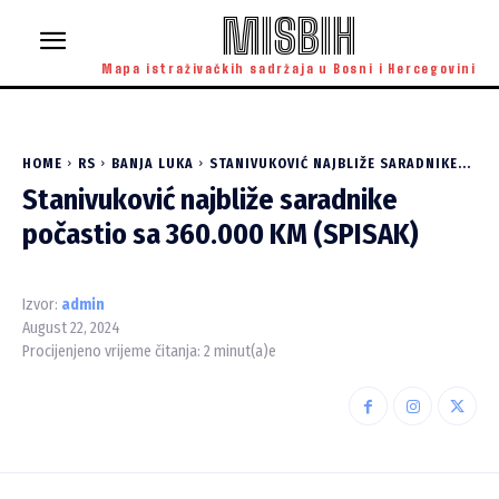
MISBIH
Mapa istraživačkih sadržaja u Bosni i Hercegovini
HOME
RS
BANJA LUKA
STANIVUKOVIĆ NAJBLIŽE SARADNIKE...
Stanivuković najbliže saradnike
počastio sa 360.000 KM (SPISAK)
Izvor:
admin
August 22, 2024
Procijenjeno vrijeme čitanja:
2
minut(a)e