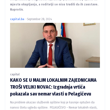
mjestu okupljanja, a roditelji se nisu trudili da ih zaustave.
Naprotiv.
capital.ba
-
September 28, 2024
capital
KAKO SE U MALIM LOKALNIM ZAJEDNICAMA
TROŠI VELIKI NOVAC: Izgradnja vrtića
pokazala sav nemar vlasti u Pelagićevu
Na problem ukazao službenik opštine koji je kasnije optužen da
nanosi štetu ugledu opštine. PELAGIĆEVO – Nemar lokalnih vlasti,