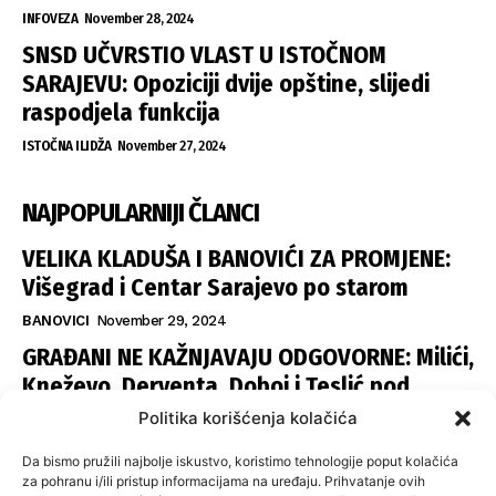
INFOVEZA
November 28, 2024
SNSD UČVRSTIO VLAST U ISTOČNOM
SARAJEVU: Opoziciji dvije opštine, slijedi
raspodjela funkcija
ISTOČNA ILIDŽA
November 27, 2024
NAJPOPULARNIJI ČLANCI
VELIKA KLADUŠA I BANOVIĆI ZA PROMJENE:
Višegrad i Centar Sarajevo po starom
BANOVICI
November 29, 2024
GRAĐANI NE KAŽNJAVAJU ODGOVORNE: Milići,
Kneževo, Derventa, Doboj i Teslić pod
šapom istih stranaka
Politika korišćenja kolačića
INFOVEZA
November 28, 2024
Da bismo pružili najbolje iskustvo, koristimo tehnologije poput kolačića
SNSD UČVRSTIO VLAST U ISTOČNOM
za pohranu i/ili pristup informacijama na uređaju. Prihvatanje ovih