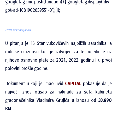
googletag.cmd.push(function() { googletag.display(‘div-
gpt-ad-1681902859551-0’); });
FOTO: Grad Banjaluka
U pitanju je 16 Stanivukovićevih najbližih saradnika, a
radi se o iznosu koji je izdvojen za te pojedince uz
njihove osnovne plate za 2021., 2022. godinu i u prvoj
polovini prošle godine.
Dokument u koji je imao uvid
CAPITAL
pokazuje da je
najveći iznos otišao za naknade za šefa kabineta
gradonačelnika Vladimira Grujića u iznosu od
33.690
KM
.