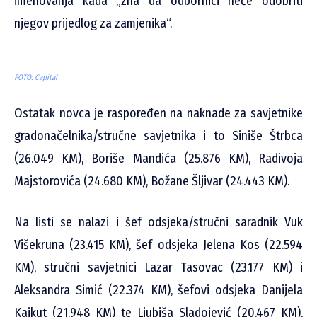
imenovanja kada „zna da odbornici neće odobriti
njegov prijedlog za zamjenika“.
FOTO: Capital
Ostatak novca je raspoređen na naknade za savjetnike
gradonačelnika/stručne savjetnika i to Siniše Štrbca
(26.049 KM), Boriše Mandića (25.876 KM), Radivoja
Majstorovića (24.680 KM), Božane Šljivar (24.443 KM).
Na listi se nalazi i šef odsjeka/stručni saradnik Vuk
Višekruna (23.415 KM), šef odsjeka Jelena Kos (22.594
KM), stručni savjetnici Lazar Tasovac (23.177 KM) i
Aleksandra Simić (22.374 KM), šefovi odsjeka Danijela
Kajkut (21.948 KM) te Ljubiša Sladojević (20.467 KM),