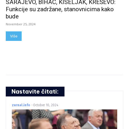
SARAJEVO, BIHAĆ, KISELJAK, KREŠEVO:
Funkcije su zadržane, stanovnicima kako
bude
November 25, 2024
Više
Nastavite čitati:
zurnal.info
-
October 10, 2024