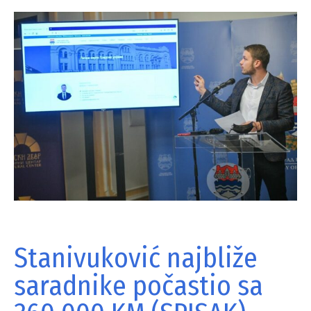
Stanivuković najbliže
saradnike počastio sa