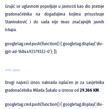
Grujić se uglavnom pojavljuje u javnosti kao dio pratnje
gradonačelnika na događajima kojima prisustvuje
Stanivuković i do sada nije imao značajnijih javnih
istupa.
googletag.cmd.push(function() { googletag.display(‘div-
gpt-ad-1684492379332-0’); });
FOTO: Capital
Drugi najveći iznos naknada isplaćen je za savjetnika
gradonačelnika Milada Šukalo u iznosu od
29.366 KM
.
googletag.cmd.push(function() { googletag.display(‘div-