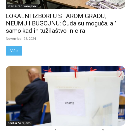
Stari Grad Sarajevo
LOKALNI IZBORI U STAROM GRADU,
NEUMU I BUGOJNU: Čuda su moguća, al’
samo kad ih tužilaštvo inicira
November 26, 2024
Više
Centar Sarajevo