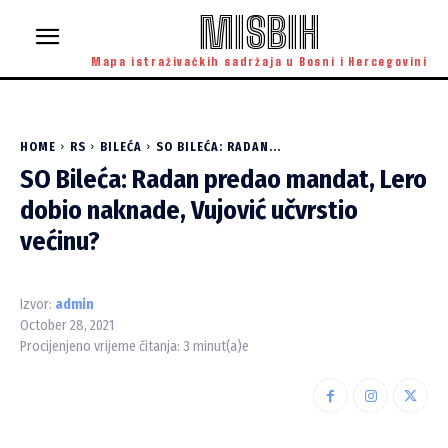
MISBIH
Mapa istraživačkih sadržaja u Bosni i Hercegovini
HOME
RS
BILEĆA
SO BILEĆA: RADAN...
SO Bileća: Radan predao mandat, Lero
dobio naknade, Vujović učvrstio
većinu?
Izvor:
admin
October 28, 2021
Procijenjeno vrijeme čitanja:
3
minut(a)e