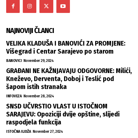
NAJNOVIJI ČLANCI
VELIKA KLADUŠA I BANOVIĆI ZA PROMJENE:
Višegrad i Centar Sarajevo po starom
BANOVICI
November 29, 2024
GRAĐANI NE KAŽNJAVAJU ODGOVORNE: Milići,
Kneževo, Derventa, Doboj i Teslić pod
šapom istih stranaka
INFOVEZA
November 28, 2024
SNSD UČVRSTIO VLAST U ISTOČNOM
SARAJEVU: Opoziciji dvije opštine, slijedi
raspodjela funkcija
ISTOČNA ILIDŽA
November 27, 2024