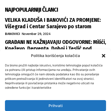
NAJPOPULARNIJI ČLANCI
VELIKA KLADUŠA I BANOVIĆI ZA PROMJENE:
Višegrad i Centar Sarajevo po starom
BANOVICI
November 29, 2024
GRAĐANI NE KAŽNJAVAJU ODGOVORNE: Milići,
Kneževo, Derventa, Doboj i Teslić pod
šapom istih stranaka
Politika korišćenja kolačića
INFOVEZA
November 28, 2024
Da bismo pružili najbolje iskustvo, koristimo tehnologije poput kolačića
SNSD UČVRSTIO VLAST U ISTOČNOM
za pohranu i/ili pristup informacijama na uređaju. Prihvatanje ovih
tehnologija omogućit će nam obradu podataka kao što su ponašanje
SARAJEVU: Opoziciji dvije opštine, slijedi
prilikom pretraživanja ili jedinstveni identifikatori na ovoj stranici.
raspodjela funkcija
Neprihvatanje ili povlačenje pristanka može negativno uticati na
određene funkcije i karakteristike
ISTOČNA ILIDŽA
November 27, 2024
Prihvati