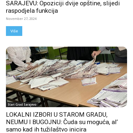
SARAJEVU: Opoziciji dvije opštine, slijedi
raspodjela funkcija
November 27, 2024
Više
Stari Grad Sarajevo
LOKALNI IZBORI U STAROM GRADU,
NEUMU I BUGOJNU: Čuda su moguća, al’
samo kad ih tužilaštvo inicira