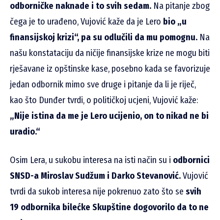
odborničke naknade i to svih sedam.
Na pitanje zbog
čega je to urađeno, Vujović kaže da je Lero
bio „u
finansijskoj krizi“, pa su odlučili da mu pomognu.
Na
našu konstataciju da ničije finansijske krize ne mogu biti
rješavane iz opštinske kase, posebno kada se favorizuje
jedan odbornik mimo sve druge i pitanje da li je riječ,
kao što Dunđer tvrdi, o političkoj ucjeni, Vujović kaže:
„Nije istina da me je Lero ucijenio, on to nikad ne bi
uradio.“
Osim Lera, u sukobu interesa na isti način su i
odbornici
SNSD-a Miroslav Sudžum i Darko Stevanović.
Vujović
tvrdi da sukob interesa nije pokrenuo zato što se
svih
19 odbornika bilećke Skupštine dogovorilo da to ne