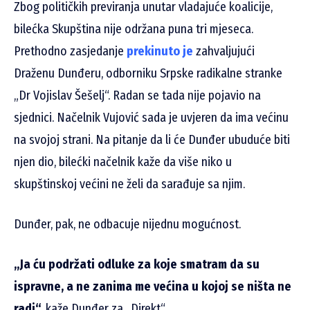
Zbog političkih previranja unutar vladajuće koalicije,
bilećka Skupština nije održana puna tri mjeseca.
Prethodno zasjedanje
prekinuto je
zahvaljujući
Draženu Dunđeru, odborniku Srpske radikalne stranke
„Dr Vojislav Šešelj“. Radan se tada nije pojavio na
sjednici. Načelnik Vujović sada je uvjeren da ima većinu
na svojoj strani. Na pitanje da li će Dunđer ubuduće biti
njen dio, bilećki načelnik kaže da više niko u
skupštinskoj većini ne želi da sarađuje sa njim.
Dunđer, pak, ne odbacuje nijednu mogućnost.
„Ja ću podržati odluke za koje smatram da su
ispravne, a ne zanima me većina u kojoj se ništa ne
radi“
, kaže Dunđer za „Direkt“.