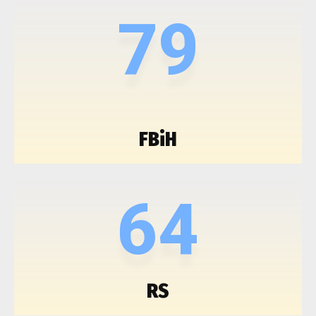
79
FBiH
64
RS