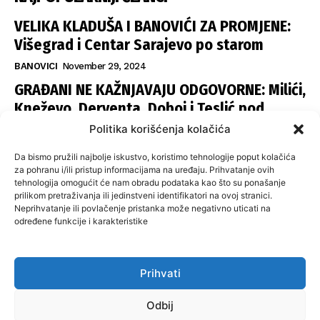
VELIKA KLADUŠA I BANOVIĆI ZA PROMJENE:
Višegrad i Centar Sarajevo po starom
BANOVICI
November 29, 2024
GRAĐANI NE KAŽNJAVAJU ODGOVORNE: Milići,
Kneževo, Derventa, Doboj i Teslić pod
šapom istih stranaka
Politika korišćenja kolačića
INFOVEZA
November 28, 2024
Da bismo pružili najbolje iskustvo, koristimo tehnologije poput kolačića
SNSD UČVRSTIO VLAST U ISTOČNOM
za pohranu i/ili pristup informacijama na uređaju. Prihvatanje ovih
tehnologija omogućit će nam obradu podataka kao što su ponašanje
SARAJEVU: Opoziciji dvije opštine, slijedi
prilikom pretraživanja ili jedinstveni identifikatori na ovoj stranici.
raspodjela funkcija
Neprihvatanje ili povlačenje pristanka može negativno uticati na
određene funkcije i karakteristike
ISTOČNA ILIDŽA
November 27, 2024
Prihvati
O nama
Uslovi koristenja
Politika privatnosti
Kontakt
Odbij