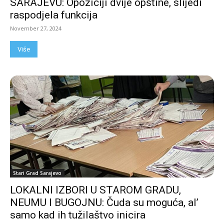
SARAJEVU: Opoziciji dvije opštine, slijedi
raspodjela funkcija
November 27, 2024
Više
Stari Grad Sarajevo
LOKALNI IZBORI U STAROM GRADU,
NEUMU I BUGOJNU: Čuda su moguća, al’
samo kad ih tužilaštvo inicira