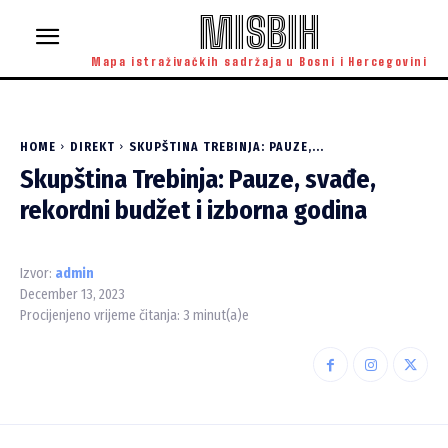
MISBIH
Mapa istraživačkih sadržaja u Bosni i Hercegovini
HOME
DIREKT
SKUPŠTINA TREBINJA: PAUZE,...
Skupština Trebinja: Pauze, svađe,
rekordni budžet i izborna godina
Izvor:
admin
December 13, 2023
Procijenjeno vrijeme čitanja:
3
minut(a)e