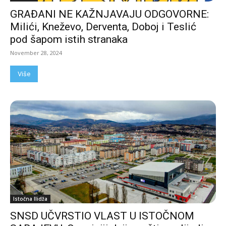
GRAĐANI NE KAŽNJAVAJU ODGOVORNE:
Milići, Kneževo, Derventa, Doboj i Teslić
pod šapom istih stranaka
November 28, 2024
Više
Istočna Ilidža
SNSD UČVRSTIO VLAST U ISTOČNOM