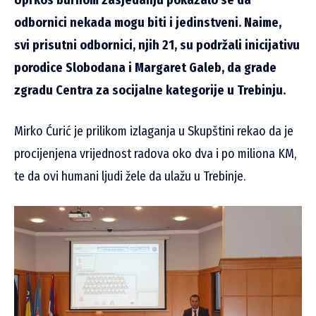
Uprkos burnom zasjedanju pokazalo se da
odbornici nekada mogu biti i jedinstveni. Naime,
svi prisutni odbornici, njih 21, su podržali inicijativu
porodice Slobodana i Margaret Galeb, da grade
zgradu Centra za socijalne kategorije u Trebinju.
Mirko Ćurić je prilikom izlaganja u Skupštini rekao da je
procijenjena vrijednost radova oko dva i po miliona KM,
te da ovi humani ljudi žele da ulažu u Trebinje.