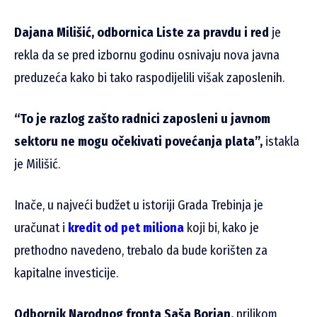
Dajana Milišić, odbornica Liste za pravdu i red
je
rekla da se pred izbornu godinu osnivaju nova javna
preduzeća kako bi tako raspodijelili višak zaposlenih.
“To je razlog zašto radnici zaposleni u javnom
sektoru ne mogu očekivati povećanja plata”,
istakla
je Milišić.
Inače, u najveći budžet u istoriji Grada Trebinja je
uračunat i
kredit od pet miliona
koji bi, kako je
prethodno navedeno, trebalo da bude korišten za
kapitalne investicije.
Odbornik Narodnog fronta Saša Borjan,
prilikom