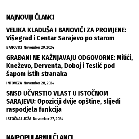
NAJNOVIJI ČLANCI
VELIKA KLADUŠA I BANOVIĆI ZA PROMJENE:
Višegrad i Centar Sarajevo po starom
BANOVICI
November 29, 2024
GRAĐANI NE KAŽNJAVAJU ODGOVORNE: Milići,
Kneževo, Derventa, Doboj i Teslić pod
šapom istih stranaka
INFOVEZA
November 28, 2024
SNSD UČVRSTIO VLAST U ISTOČNOM
SARAJEVU: Opoziciji dvije opštine, slijedi
raspodjela funkcija
ISTOČNA ILIDŽA
November 27, 2024
NAJPOPULARNIJI ČLANCI