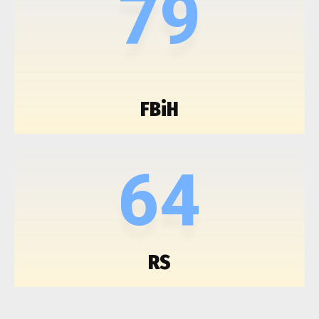
79
FBiH
64
RS