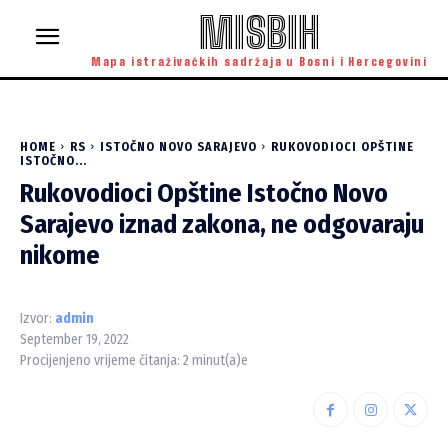
MISBIH
Mapa istraživačkih sadržaja u Bosni i Hercegovini
HOME
RS
ISTOČNO NOVO SARAJEVO
RUKOVODIOCI OPŠTINE
ISTOČNO...
Rukovodioci Opštine Istočno Novo
Sarajevo iznad zakona, ne odgovaraju
nikome
Izvor:
admin
September 19, 2022
Procijenjeno vrijeme čitanja:
2
minut(a)e