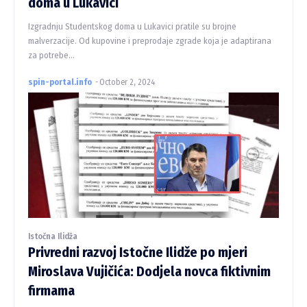
doma u Lukavici
Izgradnju Studentskog doma u Lukavici pratile su brojne
malverzacije. Od kupovine i preprodaje zgrade koja je adaptirana
za potrebe...
spin-portal.info
-
October 2, 2024
Istočna Ilidža
Privredni razvoj Istočne Ilidže po mjeri
Miroslava Vujičića: Dodjela novca fiktivnim
firmama