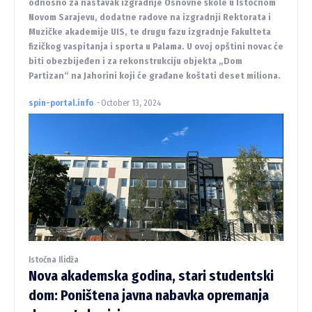
odnosno za nastavak izgradnje Osnovne škole u Istočnom
Novom Sarajevu, dodatne radove na izgradnji Rektorata i
Muzičke akademije UIS, te drugu fazu izgradnje Fakulteta
fizičkog vaspitanja i sporta u Palama. U ovoj opštini novac će
biti obezbijeđen i za rekonstrukciju objekta „Dom
Partizan“ na Jahorini koji će građane koštati deset miliona.
spin-portal.info
-
October 13, 2024
Istočna Ilidža
Nova akademska godina, stari studentski
dom: Poništena javna nabavka opremanja