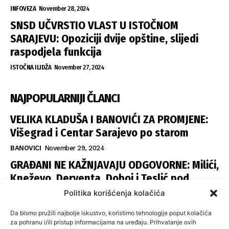
INFOVEZA
November 28, 2024
SNSD UČVRSTIO VLAST U ISTOČNOM
SARAJEVU: Opoziciji dvije opštine, slijedi
raspodjela funkcija
ISTOČNA ILIDŽA
November 27, 2024
NAJPOPULARNIJI ČLANCI
VELIKA KLADUŠA I BANOVIĆI ZA PROMJENE:
Višegrad i Centar Sarajevo po starom
BANOVICI
November 29, 2024
GRAĐANI NE KAŽNJAVAJU ODGOVORNE: Milići,
Kneževo, Derventa, Doboj i Teslić pod
šapom istih stranaka
Politika korišćenja kolačića
INFOVEZA
November 28, 2024
Da bismo pružili najbolje iskustvo, koristimo tehnologije poput kolačića
SNSD UČVRSTIO VLAST U ISTOČNOM
za pohranu i/ili pristup informacijama na uređaju. Prihvatanje ovih