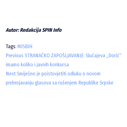
Autor: Redakcija SPIN Info
Tags:
MISBIH
C
Previous
STRANAČKO ZAPOŠLJAVANJE: Slučajeva „Dorić“
imamo koliko i javnih konkursa
o
Next
Smiješno je poistovjetiti odluku o novom
n
prebrojavanju glasova sa rušenjem Republike Srpske
t
i
n
u