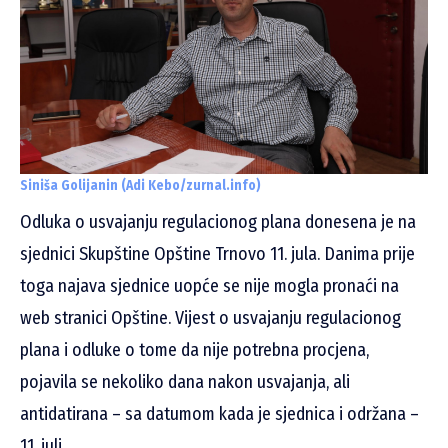
Siniša Golijanin (Adi Kebo/zurnal.info)
Odluka o usvajanju regulacionog plana donesena je na
sjednici Skupštine Opštine Trnovo 11. jula. Danima prije
toga najava sjednice uopće se nije mogla pronaći na
web stranici Opštine. Vijest o usvajanju regulacionog
plana i odluke o tome da nije potrebna procjena,
pojavila se nekoliko dana nakon usvajanja, ali
antidatirana – sa datumom kada je sjednica i održana –
11. juli.