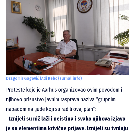
Dragomir Gagović (Adi Kebo/zurnal.info)
Proteste koje je Aarhus organizovao ovim povodom i
njihovo prisustvo javnim rasprava naziva “grupnim
napadom na ljude koji su radili ovaj plan”:
–
Iznijeli su niž laži i neistina i svaka njihova izjava
je sa elementima krivične prijave. Iznijeli su tvrdnju