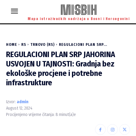
MISBIH
Mapa istraživačkih sadržaja u Bosni i Hercegovini
HOME
RS
TRNOVO (RS)
REGULACIONI PLAN SRP...
REGULACIONI PLAN SRP JAHORINA
USVOJEN U TAJNOSTI: Gradnja bez
ekološke procjene i potrebne
infrastrukture
Izvor:
admin
August 12, 2024
Procijenjeno vrijeme čitanja:
8
minut(a)e