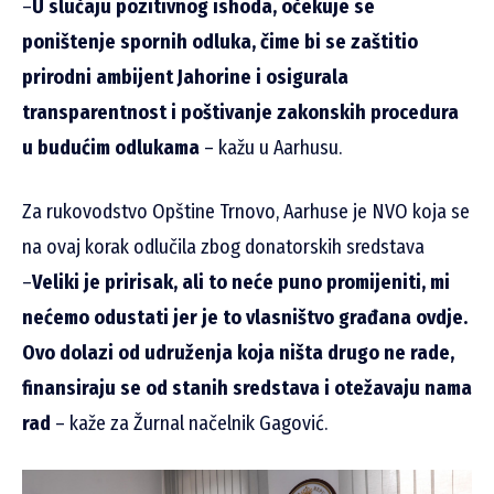
–
U slučaju pozitivnog ishoda, očekuje se
poništenje spornih odluka, čime bi se zaštitio
prirodni ambijent Jahorine i osigurala
transparentnost i poštivanje zakonskih procedura
u budućim odlukama
– kažu u Aarhusu.
Za rukovodstvo Opštine Trnovo, Aarhuse je NVO koja se
na ovaj korak odlučila zbog donatorskih sredstava
–
Veliki je pririsak, ali to neće puno promijeniti, mi
nećemo odustati jer je to vlasništvo građana ovdje.
Ovo dolazi od udruženja koja ništa drugo ne rade,
finansiraju se od stanih sredstava i otežavaju nama
rad
– kaže za Žurnal načelnik Gagović.