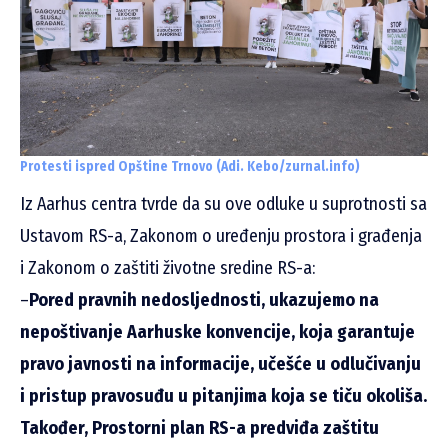
Protesti ispred Opštine Trnovo (Adi. Kebo/zurnal.info)
Iz Aarhus centra tvrde da su ove odluke u suprotnosti sa
Ustavom RS-a, Zakonom o uređenju prostora i građenja
i Zakonom o zaštiti životne sredine RS-a:
–
Pored pravnih nedosljednosti, ukazujemo na
nepoštivanje Aarhuske konvencije, koja garantuje
pravo javnosti na informacije, učešće u odlučivanju
i pristup pravosuđu u pitanjima koja se tiču okoliša.
Također, Prostorni plan RS-a predviđa zaštitu