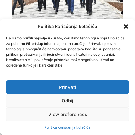
Politika korišćenja kolačića
Istočna Ilidža
Istočno Sarajevo: Novac potrošen, projekti
Da bismo pružili najbolje iskustvo, koristimo tehnologije poput kolačića
nisu završeni- od Vlade RS novih deset
za pohranu i/ili pristup informacijama na uređaju. Prihvatanje ovih
tehnologija omogućit će nam obradu podataka kao što su ponašanje
miliona
prilikom pretraživanja ili jedinstveni identifikatori na ovoj stranici.
Neprihvatanje ili povlačenje pristanka može negativno uticati na
Na sjednici održanoj tri dana pred Lokalne izbore u BiH
određene funkcije i karakteristike
Vlada Republike Srpske proširila je spisak prioritetnih
projekata za koje će novac biti izdvojen iz budžeta Vlade.
Riječ je uglavnom o opštinama u kojima je na vlasti SNSD. Za
Prihvati
projekte u Istočnom Sarajevu izdvojeno je deset miliona,
odnosno za nastavak izgradnje Osnovne škole u Istočnom
Odbij
Novom Sarajevu, dodatne radove na izgradnji Rektorata i
Muzičke akademije UIS, te drugu fazu izgradnje Fakulteta
fizičkog vaspitanja i sporta u Palama. U ovoj opštini novac će
View preferences
biti obezbijeđen i za rekonstrukciju objekta „Dom
Partizan“ na Jahorini koji će građane koštati deset miliona.
Politika korišćenja kolačića