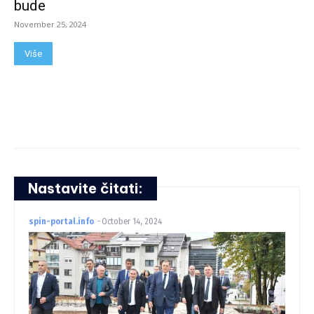
bude
November 25, 2024
Više
Nastavite čitati:
spin-portal.info
-
October 14, 2024