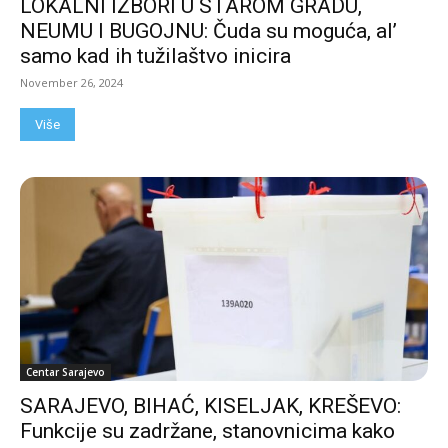
LOKALNI IZBORI U STAROM GRADU,
NEUMU I BUGOJNU: Čuda su moguća, al’
samo kad ih tužilaštvo inicira
November 26, 2024
Više
Centar Sarajevo
SARAJEVO, BIHAĆ, KISELJAK, KREŠEVO:
Funkcije su zadržane, stanovnicima kako